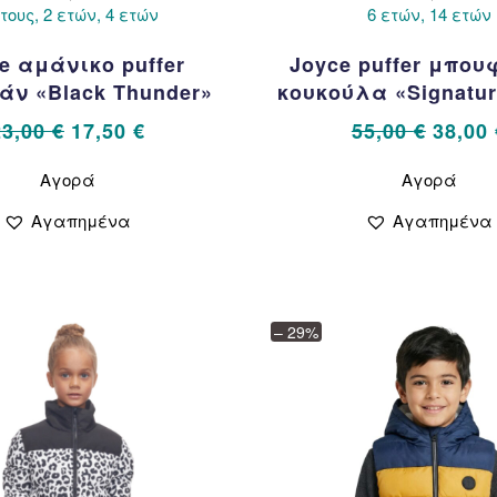
έτους, 2 ετών, 4 ετών
6 ετών, 14 ετών
e αμάνικο puffer
Joyce puffer μπου
ν «Black Thunder»
κουκούλα «Signatur
Original
Η
Origin
23,00
€
17,50
€
55,00
€
38,00
price
τρέχουσα
price
Αυτό
Αυτό
Αγορά
Αγορά
το
το
was:
τιμή
was:
προϊόν
προϊ
23,00 €.
είναι:
55,00 
Αγαπημένα
Αγαπημένα
έχει
έχει
17,50 €.
πολλαπλές
πολ
παραλλαγές.
παρ
Οι
Οι
επιλογές
επιλ
– 29%
μπορούν
μπορ
να
να
επιλεγούν
επιλ
στη
στη
σελίδα
σελί
του
του