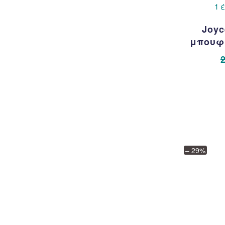
1 
Joyc
μπουφά
– 29%