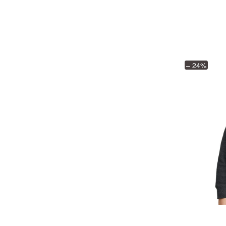
– 24%