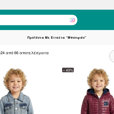
Προϊόντα Με Ετικέτα “Μπουφάν”
Sorted
–24 από 66 αποτελέσματα
by
latest
– 43%