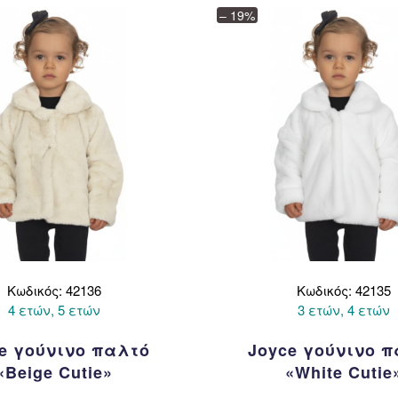
επιλογές
μπορ
– 19%
μπορούν
να
να
επιλ
επιλεγούν
στη
στη
σελί
σελίδα
του
του
προϊ
προϊόντος
Κωδικός: 42136
Κωδικός: 42135
4 ετών, 5 ετών
3 ετών, 4 ετών
e γούνινο παλτό
Joyce γούνινο 
«Beige Cutie»
«White Cutie