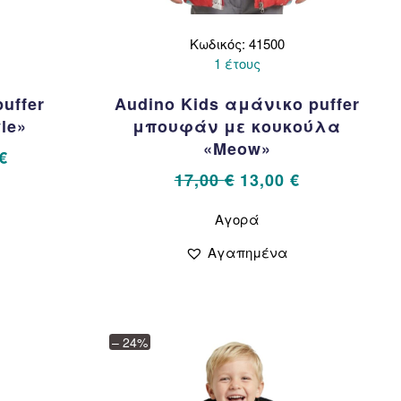
Κωδικός: 41500
1 έτους
uffer
Audino Kids αμάνικο puffer
le»
μπουφάν με κουκούλα
«Meow»
al
Η
€
τρέχουσα
Original
Η
17,00
€
13,00
€
τιμή
price
τρέχουσα
Αυτό
όν
Αγορά
το
€.
είναι:
was:
τιμή
προϊόν
27,00 €.
17,00 €.
είναι:
Αγαπημένα
λαπλές
έχει
13,00 €.
αλλαγές.
πολλαπλές
παραλλαγές.
ογές
Οι
ούν
επιλογές
– 24%
μπορούν
εγούν
να
επιλεγούν