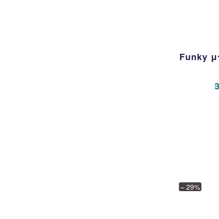
Funky μ
– 29%