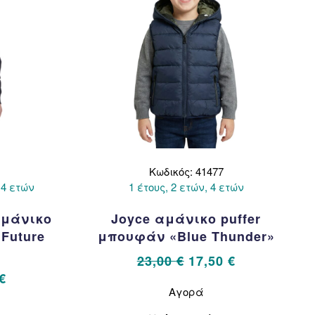
δα
στη
σελίδα
όντος
του
προϊόντος
Κωδικός: 41477
1 έτους, 2 ετών, 4 ετών
 4 ετών
Joyce αμάνικο puffer
αμάνικο
μπουφάν «Blue Thunder»
Future
Original
Η
23,00
€
17,50
€
price
τρέχουσα
al
Η
Αυτό
€
Αγορά
το
was:
τιμή
τρέχουσα
προϊόν
23,00 €.
είναι:
τιμή