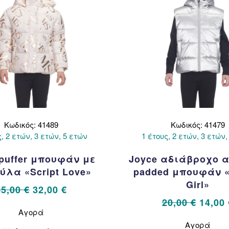
σελίδα
σελί
του
του
προϊόντος
προϊ
Κωδικός: 41489
Κωδικός: 41479
ς, 2 ετών, 3 ετών, 5 ετών
1 έτους, 2 ετών, 3 ετών,
 puffer μπουφάν με
Joyce αδιάβροχο 
ύλα «Script Love»
padded μπουφάν «
Girl»
Original
Η
45,00
€
32,00
€
price
τρέχουσα
Origin
Αυτό
20,00
€
14,00
Αγορά
το
was:
τιμή
price
Αυτό
προϊόν
Αγορά
το
45,00 €.
είναι:
was: