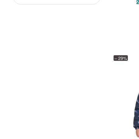
– 29%