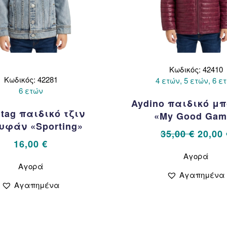
Κωδικός: 42410
Κωδικός: 42281
4 ετών, 5 ετών, 6 ε
6 ετών
Aydino παιδικό μ
tag παιδικό τζιν
«My Good Gam
υφάν «Sporting»
Origin
35,00
€
20,00
16,00
€
price
Αυτό
Αυτό
Αγορά
το
was:
Αγορά
το
προϊ
35,00 
Αγαπημένα
προϊόν
έχει
Αγαπημένα
έχει
πολ
πολλαπλές
παρ
παραλλαγές.
Οι
Οι
επιλ