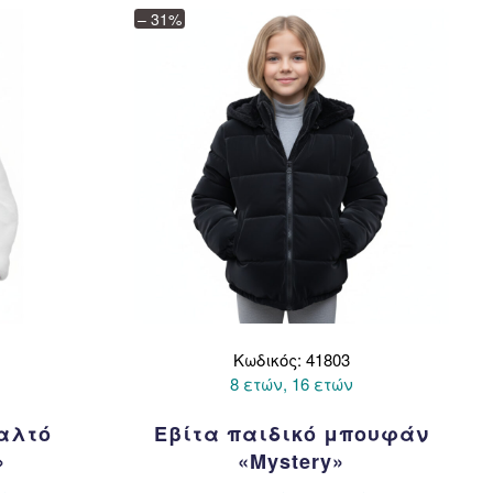
ούν
μπορούν
– 31%
να
εγούν
επιλεγούν
στη
δα
σελίδα
του
όντος
προϊόντος
Κωδικός: 41803
8 ετών, 16 ετών
παλτό
Εβίτα παιδικό μπουφάν
»
«Mystery»