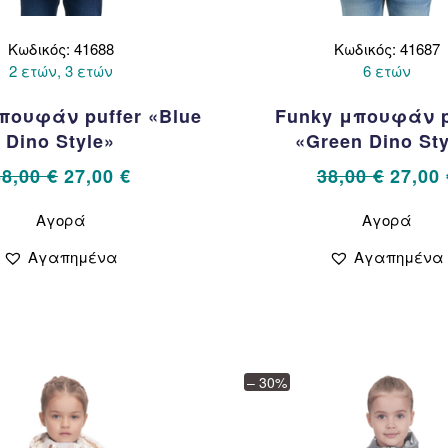
Κωδικός: 41688
Κωδικός: 41687
2 ετών, 3 ετών
6 ετών
πουφάν puffer «Blue
Funky μπουφάν p
Dino Style»
«Green Dino Sty
Original
Η
Origin
38,00
€
27,00
€
38,00
€
27,00
price
τρέχουσα
price
Αυτό
Αυτό
Αγορά
Αγορά
το
το
was:
τιμή
was:
προϊόν
προϊ
38,00 €.
είναι:
38,00 
Αγαπημένα
Αγαπημένα
έχει
έχει
27,00 €.
πολλαπλές
πολ
παραλλαγές.
παρ
Οι
Οι
επιλογές
επιλ
μπορούν
μπορ
– 30%
να
να
επιλεγούν
επιλ
στη
στη