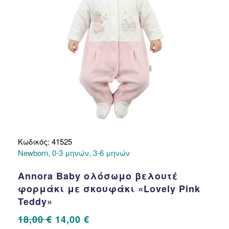
στη
σελίδα
του
προϊόντος
Κωδικός: 41525
Newborn, 0-3 μηνών, 3-6 μηνών
Annora Baby ολόσωμο βελουτέ
φορμάκι με σκουφάκι «Lovely Pink
Teddy»
Original
Η
18,00
€
14,00
€