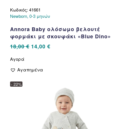
Κωδικός: 41661
Newborn, 0-3 μηνών
Annora Baby ολόσωμο βελουτέ
φορμάκι με σκουφάκι «Blue Dino»
Original
Η
18,00
€
14,00
€
price
τρέχουσα
Αυτό
Αγορά
το
was:
τιμή
προϊόν
18,00 €.
είναι:
Αγαπημένα
έχει
14,00 €.
πολλαπλές
- 22%
παραλλαγές.
Οι
επιλογές
μπορούν
να
επιλεγούν
στη
σελίδα