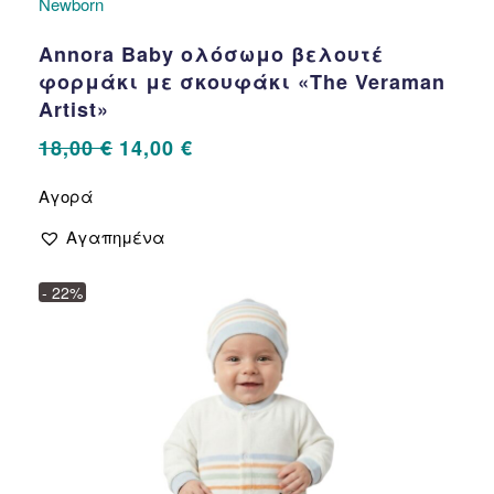
Newborn
Annora Baby ολόσωμο βελουτέ
φορμάκι με σκουφάκι «The Veraman
Artist»
Original
Η
18,00
€
14,00
€
price
τρέχουσα
Αυτό
Αγορά
το
was:
τιμή
προϊόν
18,00 €.
είναι:
Αγαπημένα
έχει
14,00 €.
πολλαπλές
- 22%
παραλλαγές.
Οι
επιλογές
μπορούν
να
επιλεγούν
στη
σελίδα
του