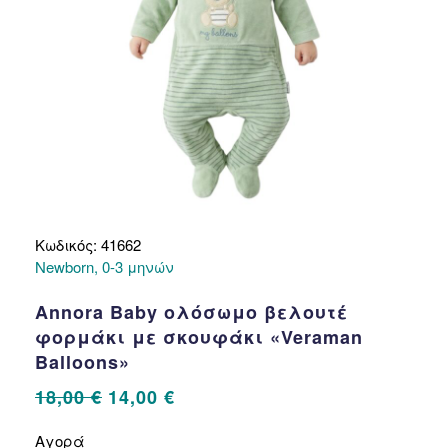
του
προϊόντος
Κωδικός: 41662
Newborn, 0-3 μηνών
Annora Baby ολόσωμο βελουτέ
φορμάκι με σκουφάκι «Veraman
Balloons»
Original
Η
18,00
€
14,00
€
price
τρέχουσα
Αυτό
Αγορά
το
was:
τιμή