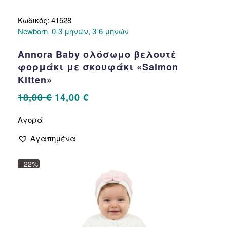
Κωδικός: 41528
Newborn, 0-3 μηνών, 3-6 μηνών
Annora Baby ολόσωμο βελουτέ
φορμάκι με σκουφάκι «Salmon
Kitten»
Original
Η
18,00
€
14,00
€
price
τρέχουσα
Αυτό
Αγορά
το
was:
τιμή
προϊόν
18,00 €.
είναι:
Αγαπημένα
έχει
14,00 €.
πολλαπλές
- 22%
παραλλαγές.
Οι
επιλογές
μπορούν
να
επιλεγούν