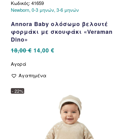
Κωδικός: 41659
Newborn, 0-3 μηνών, 3-6 μηνών
Annora Baby ολόσωμο βελουτέ
φορμάκι με σκουφάκι «Veraman
Dino»
Original
Η
18,00
€
14,00
€
price
τρέχουσα
Αυτό
Αγορά
το
was:
τιμή
προϊόν
18,00 €.
είναι:
Αγαπημένα
έχει
14,00 €.
πολλαπλές
- 22%
παραλλαγές.
Οι
επιλογές
μπορούν
να
επιλεγούν
στη