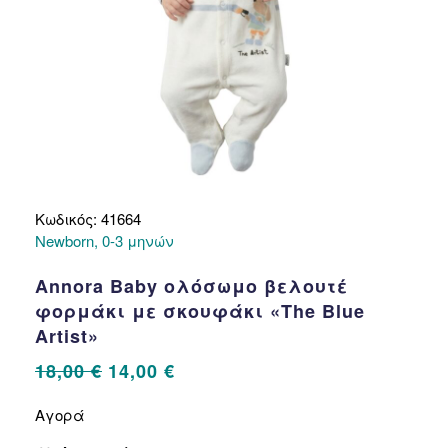
προϊόντος
Κωδικός: 41664
Newborn, 0-3 μηνών
Annora Baby ολόσωμο βελουτέ
φορμάκι με σκουφάκι «The Blue
Artist»
Original
Η
18,00
€
14,00
€
price
τρέχουσα
Αυτό
Αγορά
το
was:
τιμή
προϊόν
18,00 €.
είναι: