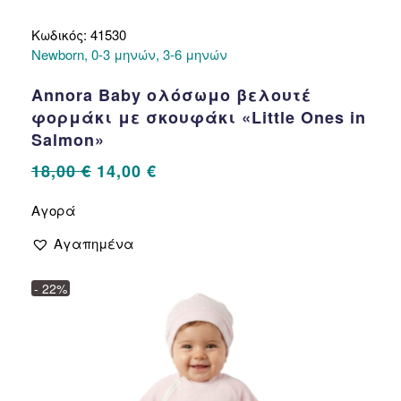
Κωδικός: 41530
Newborn, 0-3 μηνών, 3-6 μηνών
Annora Baby ολόσωμο βελουτέ
φορμάκι με σκουφάκι «Little Ones in
Salmon»
Original
Η
18,00
€
14,00
€
price
τρέχουσα
Αυτό
Αγορά
το
was:
τιμή
προϊόν
18,00 €.
είναι:
Αγαπημένα
έχει
14,00 €.
πολλαπλές
- 22%
παραλλαγές.
Οι
επιλογές
μπορούν
να
επιλεγούν