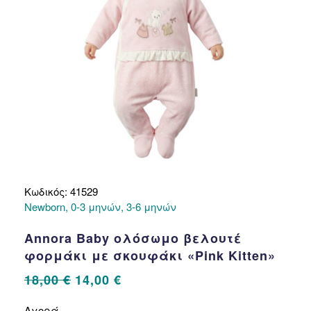
στη
σελίδα
του
προϊόντος
Κωδικός: 41529
Newborn, 0-3 μηνών, 3-6 μηνών
Annora Baby ολόσωμο βελουτέ
φορμάκι με σκουφάκι «Pink Kitten»
Original
Η
18,00
€
14,00
€
price
τρέχουσα
Αυτό
Αγορά
το