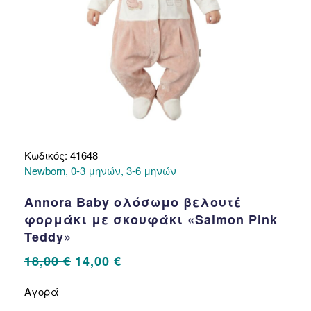
προϊόντος
Κωδικός: 41648
Newborn, 0-3 μηνών, 3-6 μηνών
Annora Baby ολόσωμο βελουτέ
φορμάκι με σκουφάκι «Salmon Pink
Teddy»
Original
Η
18,00
€
14,00
€
price
τρέχουσα
Αυτό
Αγορά
το
was:
τιμή
προϊόν