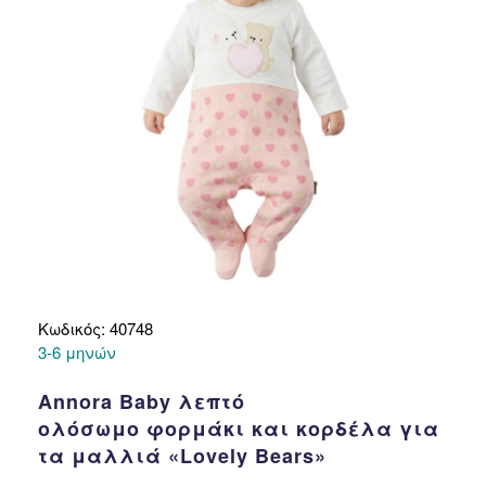
επιλεγούν
στη
σελίδα
του
προϊόντος
Κωδικός: 40748
3-6 μηνών
Annora Baby λεπτό
ολόσωμο φορμάκι και κορδέλα για
τα μαλλιά «Lovely Bears»