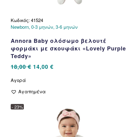
Κωδικός: 41524
Newborn, 0-3 μηνών, 3-6 μηνών
Annora Baby ολόσωμο βελουτέ
φορμάκι με σκουφάκι «Lovely Purple
Teddy»
Original
Η
18,00
€
14,00
€
price
τρέχουσα
Αυτό
Αγορά
το
was:
τιμή
προϊόν
18,00 €.
είναι:
Αγαπημένα
έχει
14,00 €.
πολλαπλές
- 23%
παραλλαγές.
Οι
επιλογές
μπορούν
να