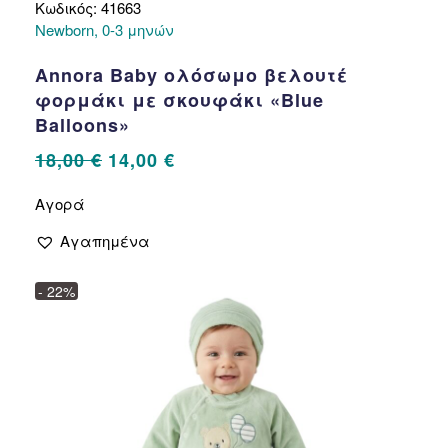
Κωδικός: 41663
Newborn, 0-3 μηνών
Annora Baby ολόσωμο βελουτέ
φορμάκι με σκουφάκι «Blue
Balloons»
Original
Η
18,00
€
14,00
€
price
τρέχουσα
Αυτό
Αγορά
το
was:
τιμή
προϊόν
18,00 €.
είναι:
Αγαπημένα
έχει
14,00 €.
πολλαπλές
- 22%
παραλλαγές.
Οι
επιλογές
μπορούν
να
επιλεγούν
στη
σελίδα