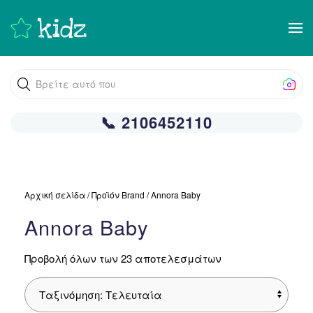
Skip
to
main
Βρείτε αυτό που ψάχνετε!
content
📞 2106452110
Αρχική σελίδα
/ Προϊόν Brand / Annora Baby
Annora Baby
Sorted
Προβολή όλων των 23 αποτελεσμάτων
by
latest