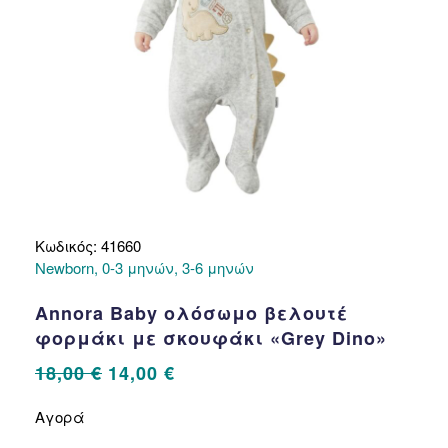
του
προϊόντος
Κωδικός: 41660
Newborn, 0-3 μηνών, 3-6 μηνών
Annora Baby ολόσωμο βελουτέ
φορμάκι με σκουφάκι «Grey Dino»
Original
Η
18,00
€
14,00
€
price
τρέχουσα
Αυτό
Αγορά
το
was:
τιμή
προϊόν
18,00 €.
είναι: