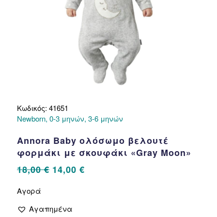
προϊόντος
Κωδικός: 41651
Newborn, 0-3 μηνών, 3-6 μηνών
Annora Baby ολόσωμο βελουτέ
φορμάκι με σκουφάκι «Gray Moon»
Original
Η
18,00
€
14,00
€
price
τρέχουσα
Αυτό
Αγορά
το
was:
τιμή
προϊόν
18,00 €.
είναι:
Αγαπημένα
έχει