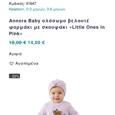
Κωδικός: 41647
Newborn, 0-3 μηνών, 3-6 μηνών
Annora Baby ολόσωμο βελουτέ
φορμάκι με σκουφάκι «Little Ones in
Pink»
Original
Η
18,00
€
14,00
€
price
τρέχουσα
Αυτό
Αγορά
το
was:
τιμή
προϊόν
18,00 €.
είναι:
Αγαπημένα
έχει
14,00 €.
πολλαπλές
- 22%
παραλλαγές.
Οι
επιλογές
μπορούν
να
επιλεγούν
στη