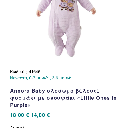
σελίδα
του
προϊόντος
Κωδικός: 41646
Newborn, 0-3 μηνών, 3-6 μηνών
Annora Baby ολόσωμο βελουτέ
φορμάκι με σκουφάκι «Little Ones in
Purple»
Original
Η
18,00
€
14,00
€
price
τρέχουσα
Αυτό
Αγορά
το