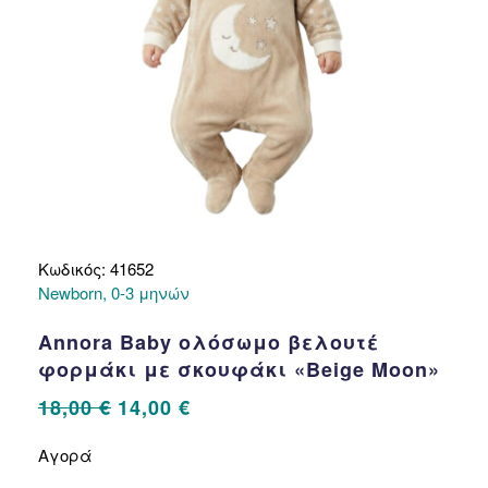
σελίδα
του
προϊόντος
Κωδικός: 41652
Newborn, 0-3 μηνών
Annora Baby ολόσωμο βελουτέ
φορμάκι με σκουφάκι «Beige Moon»
Original
Η
18,00
€
14,00
€
price
τρέχουσα
Αυτό
Αγορά
το
was:
τιμή
προϊόν