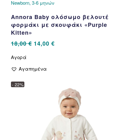
Newborn, 3-6 μηνών
Annora Baby ολόσωμο βελουτέ
φορμάκι με σκουφάκι «Purple
Kitten»
Original
Η
18,00
€
14,00
€
price
τρέχουσα
Αυτό
Αγορά
το
was:
τιμή
προϊόν
18,00 €.
είναι:
Αγαπημένα
έχει
14,00 €.
πολλαπλές
- 22%
παραλλαγές.
Οι
επιλογές
μπορούν
να
επιλεγούν
στη
σελίδα
του