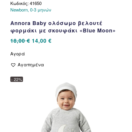
Κωδικός: 41650
Newborn, 0-3 μηνών
Annora Baby ολόσωμο βελουτέ
φορμάκι με σκουφάκι «Blue Moon»
Original
Η
18,00
€
14,00
€
price
τρέχουσα
Αυτό
Αγορά
το
was:
τιμή
προϊόν
18,00 €.
είναι:
Αγαπημένα
έχει
14,00 €.
πολλαπλές
- 22%
παραλλαγές.
Οι
επιλογές
μπορούν
να
επιλεγούν
στη
σελίδα
του