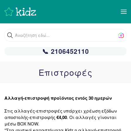
Skip
to
main
Αναζήτηση εδώ...
content
📞 2106452110
Επιστροφές
Αλλαγή-επιστροφή προϊόντος εντός 30 ημερών
Στις αλλαγές-επιστροφές υπάρχει χρέωση εξόδων
αποστολής-επιστροφής
€4,00
. Οι αλλαγές γίνονται
μέσω BOX NOW.
*Στα φυσικά
καταστήματα Kidz
η αλλαγή-επιστροφή