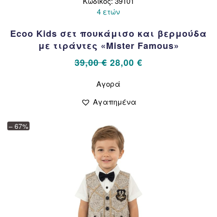
Κωδικός: 39101
4 ετών
Ecoo Kids σετ πουκάμισο και βερμούδα
με τιράντες «Mister Famous»
Original
Η
39,00
€
28,00
€
price
τρέχουσα
Αυτό
Αγορά
το
was:
τιμή
προϊόν
39,00 €.
είναι:
Αγαπημένα
έχει
28,00 €.
πολλαπλές
– 67%
παραλλαγές.
Οι
επιλογές
μπορούν
να
επιλεγούν
στη
σελίδα
του