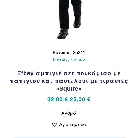
Κωδικός: 35811
8 ετών, 7 ετών
Efbey αμπιγιέ σετ πουκάμισο με
παπιγιόν και παντελόνι με τιράντες
«Squire»
Original
Η
32,00
€
25,00
€
price
τρέχουσα
Αυτό
Αγορά
το
was:
τιμή
προϊόν
32,00 €.
είναι:
Αγαπημένα
έχει
25,00 €.
πολλαπλές