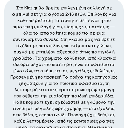
παραλλαγές.
Στο Kidz.gr θα βρείτε επιλεγμένη συλλογή σε
Οι
αμπιγιέ σετ για αγόρια 2-16 ετών. Επιλογές για
επιλογές
κάθε περίσταση Τα αμπιγιέ σετ είναι η πιο
μπορούν
πρακτική επιλογή για επίσημες περιστάσεις —
να
όλα τα απαραίτητα κομμάτια σε ένα
επιλεγούν
συντονισμένο σύνολο. Στη γκάμα μας θα βρείτε
στη
σχέδια με παντελόνι, πουκάμισο και γιλέκο,
σελίδα
συχνά με επιπλέον αξεσουάρ όπως
παπιγιόν
ή
του
γραβάτα. Τα χρώματα καλύπτουν από κλασικά
προϊόντος
σκούρα μέχρι πιο ιδιαίτερα, ενώ τα υφάσματα
είναι άνετα ακόμη και σε μεγάλες εκδηλώσεις.
Προσεγμένη κατασκευή Τα ρούχα της κατηγορίας
ξεχωρίζουν για τα ποιοτικά υφάσματα, τη
λεπτομερή κατασκευή και τη σωστή εφαρμογή
που σέβεται την ευαίσθητη παιδική επιδερμίδα.
Κάθε κομμάτι έχει σχεδιαστεί με γνώμονα την
άνεση σε μεγάλες ώρες χρήσης — στο σχολείο,
στις βόλτες, στο παιχνίδι. Προσοχή έχει δοθεί σε
κάθε λεπτομέρεια, από τις εσωτερικές ραφές
μέχρι τα διακοσμητικά στοιχεία. Μεγέθη και