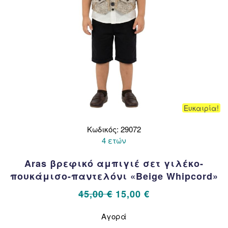
προϊόντος
Ευκαιρία!
Κωδικός: 29072
4 ετών
Aras βρεφικό αμπιγιέ σετ γιλέκο-
πουκάμισο-παντελόνι «Beige Whipcord»
Original
Η
45,00
€
15,00
€
price
τρέχουσα
Αυτό
Αγορά
το
was:
τιμή
προϊόν