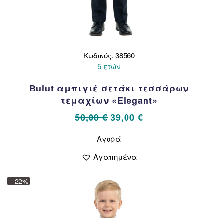
Κωδικός: 38560
5 ετών
Bulut αμπιγιέ σετάκι τεσσάρων
τεμαχίων «Elegant»
Original
Η
50,00
€
39,00
€
price
τρέχουσα
Αυτό
Αγορά
το
was:
τιμή
προϊόν
50,00 €.
είναι:
Αγαπημένα
έχει
39,00 €.
πολλαπλές
– 22%
παραλλαγές.
Οι
επιλογές
μπορούν