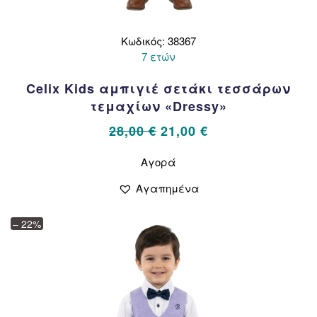
Κωδικός: 38367
7 ετών
Celix Kids αμπιγιέ σετάκι τεσσάρων
τεμαχίων «Dressy»
Original
Η
28,00
€
21,00
€
price
τρέχουσα
Αυτό
Αγορά
το
was:
τιμή
προϊόν
28,00 €.
είναι:
Αγαπημένα
έχει
21,00 €.
πολλαπλές
– 22%
παραλλαγές.
Οι
επιλογές
μπορούν
να
επιλεγούν