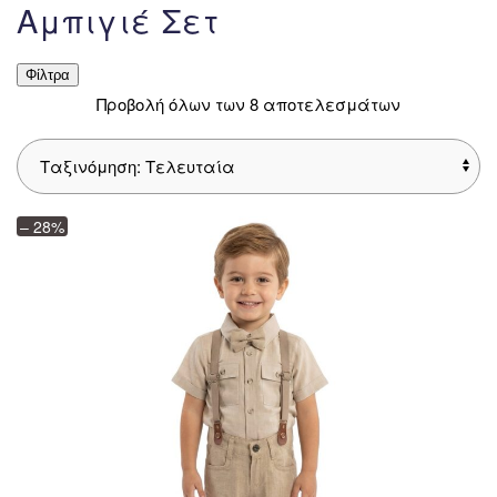
Αμπιγιέ Σετ
Φίλτρα
Sorted
Προβολή όλων των 8 αποτελεσμάτων
by
latest
– 28%