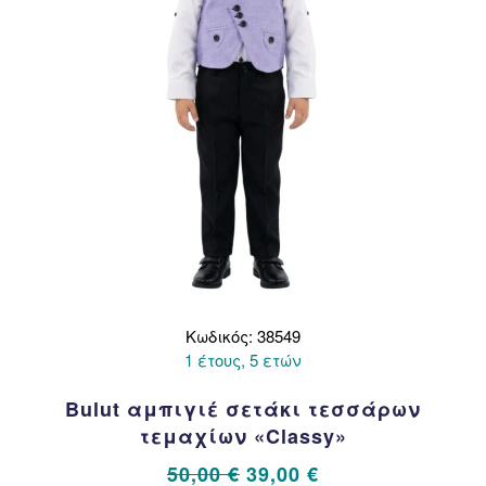
στη
σελίδα
του
προϊόντος
Κωδικός: 38549
1 έτους, 5 ετών
Bulut αμπιγιέ σετάκι τεσσάρων
τεμαχίων «Classy»
Original
Η
50,00
€
39,00
€