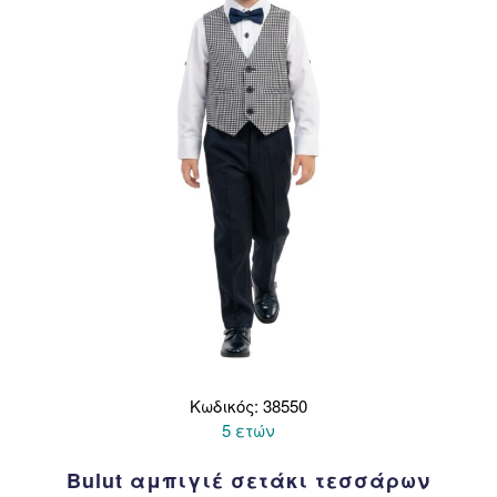
να
επιλεγούν
στη
σελίδα
του
προϊόντος
Κωδικός: 38550
5 ετών
Bulut αμπιγιέ σετάκι τεσσάρων