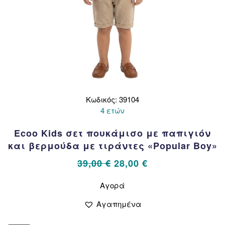
Κωδικός: 39104
4 ετών
Ecoo Kids σετ πουκάμισο με παπιγιόν
και βερμούδα με τιράντες «Popular Boy»
Original
Η
39,00
€
28,00
€
price
τρέχουσα
Αυτό
Αγορά
το
was:
τιμή
προϊόν
39,00 €.
είναι:
Αγαπημένα
έχει
28,00 €.
πολλαπλές