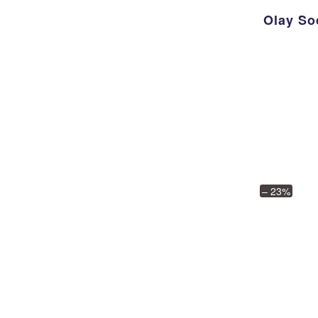
Olay S
– 23%