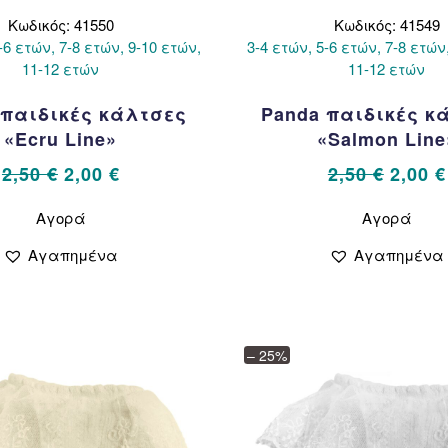
Κωδικός: 41550
Κωδικός: 41549
-6 ετών, 7-8 ετών, 9-10 ετών,
3-4 ετών, 5-6 ετών, 7-8 ετών
11-12 ετών
11-12 ετών
 παιδικές κάλτσες
Panda παιδικές κ
«Ecru Line»
«Salmon Line
Original
Η
Origin
2,50
€
2,00
€
2,50
€
2,00
€
price
τρέχουσα
price
Αυτό
Αυτό
Αγορά
Αγορά
το
το
was:
τιμή
was:
προϊόν
προϊ
2,50 €.
είναι:
2,50 €
Αγαπημένα
Αγαπημένα
έχει
έχει
2,00 €.
πολλαπλές
πολ
παραλλαγές.
παρ
Οι
Οι
επιλογές
επιλ
– 25%
μπορούν
μπορ
να
να
επιλεγούν
επιλ
στη
στη