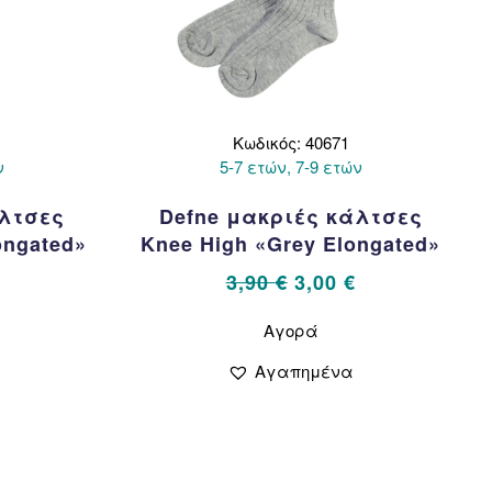
Κωδικός: 40671
ν
5-7 ετών, 7-9 ετών
άλτσες
Defne μακριές κάλτσες
ongated»
Knee High «Grey Elongated»
al
Η
Original
Η
3,90
€
3,00
€
τρέχουσα
price
τρέχουσα
Αυτό
Αγορά
το
τιμή
was:
τιμή
όν
προϊόν
.
είναι:
3,90 €.
είναι:
Αγαπημένα
έχει
3,00 €.
3,00 €.
λαπλές
πολλαπλές
αλλαγές.
παραλλαγές.
Οι
ογές
επιλογές