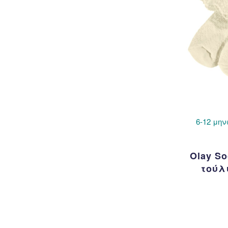
6-12 μην
Olay S
τούλι