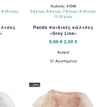
Κωδικός: 41548
, 9-10 ετών,
3-4 ετών, 5-6 ετών, 7-8 ετών, 9-10 ετών,
11-12 ετών
άλτσες
Panda παιδικές κάλτσες
»
«Grey Line»
al
Η
Original
Η
2,50
€
2,00
€
τρέχουσα
price
τρέχουσα
Αυτό
Αγορά
το
τιμή
was:
τιμή
όν
προϊόν
.
είναι:
2,50 €.
είναι:
Αγαπημένα
έχει
2,00 €.
2,00 €.
λαπλές
πολλαπλές
αλλαγές.
παραλλαγές.
Οι
ογές
επιλογές
– 25%
ούν
μπορούν
να
εγούν
επιλεγούν
στη