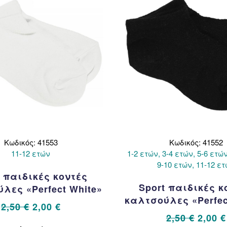
Κωδικός: 41553
Κωδικός: 41552
11-12 ετών
1-2 ετών, 3-4 ετών, 5-6 ετών
9-10 ετών, 11-12 ε
t παιδικές κοντές
Sport παιδικές κ
λες «Perfect White»
καλτσούλες «Perfec
Original
Η
2,50
€
2,00
€
Origin
2,50
€
2,00
€
price
τρέχουσα
Αυτό