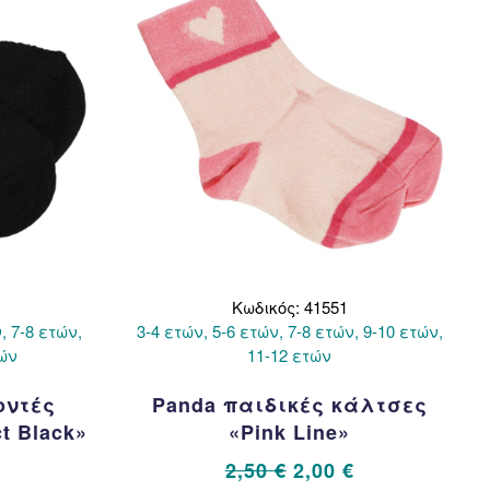
Κωδικός: 41551
, 7-8 ετών,
3-4 ετών, 5-6 ετών, 7-8 ετών, 9-10 ετών,
τών
11-12 ετών
οντές
Panda παιδικές κάλτσες
t Black»
«Pink Line»
al
Η
Original
Η
2,50
€
2,00
€