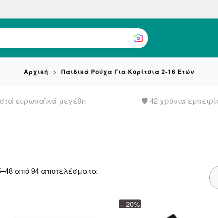
Αρχική
Παιδικά Ρούχα Για Κορίτσια 2-16 Ετών
στά ευρωπαϊκά μεγέθη
🛡️ 42 χρόνια εμπειρί
Sorted
5–48 από 94 αποτελέσματα
by
latest
– 20%