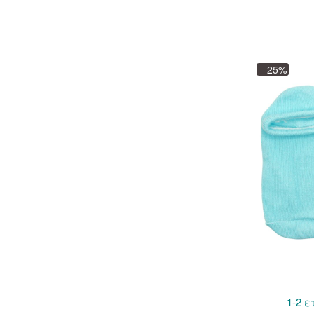
– 25%
1-2 ε