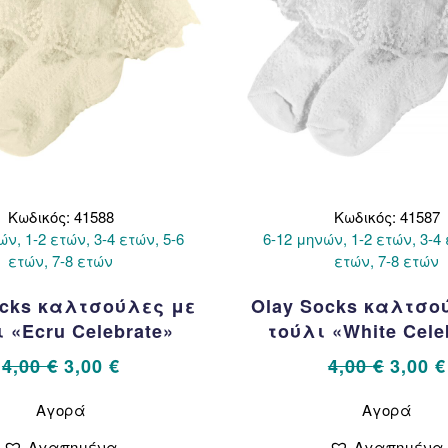
σελίδα
σελί
του
του
προϊόντος
προϊ
Κωδικός: 41588
Κωδικός: 41587
ών, 1-2 ετών, 3-4 ετών, 5-6
6-12 μηνών, 1-2 ετών, 3-4 
ετών, 7-8 ετών
ετών, 7-8 ετών
ocks καλτσούλες με
Olay Socks καλτσο
 «Ecru Celebrate»
τούλι «White Cele
Original
Η
Origin
4,00
€
3,00
€
4,00
€
3,00
€
price
τρέχουσα
price
Αυτό
Αυτό
Αγορά
Αγορά
το
το
was:
τιμή
was:
προϊόν
προϊ
4,00 €.
είναι:
4,00 €
Αγαπημένα
Αγαπημένα