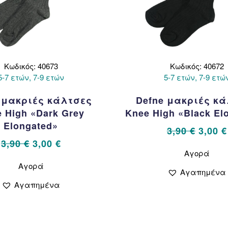
Κωδικός: 40673
Κωδικός: 40672
5-7 ετών, 7-9 ετών
5-7 ετών, 7-9 ετώ
 μακριές κάλτσες
Defne μακριές κ
 High «Dark Grey
Knee High «Black El
Elongated»
Origin
3,90
€
3,00
€
Original
Η
price
3,90
€
3,00
€
Αυτό
Αγορά
το
price
τρέχουσα
was:
Αυτό
προϊ
Αγορά
το
was:
τιμή
3,90 €
Αγαπημένα
έχει
προϊόν
3,90 €.
είναι:
Αγαπημένα
πολ
έχει
3,00 €.
παρ
πολλαπλές
Οι
παραλλαγές.
επιλ
Οι