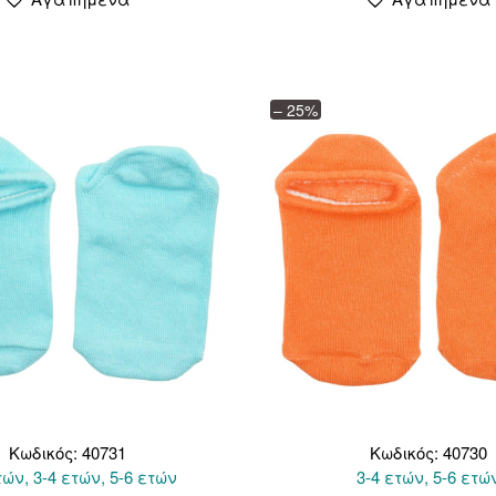
έχει
έχει
3,00 €.
πολλαπλές
πολ
παραλλαγές.
παρ
Οι
Οι
επιλογές
επιλ
– 25%
μπορούν
μπορ
να
να
επιλεγούν
επιλ
στη
στη
σελίδα
σελί
του
του
προϊόντος
προϊ
Κωδικός: 40731
Κωδικός: 40730
τών, 3-4 ετών, 5-6 ετών
3-4 ετών, 5-6 ετώ