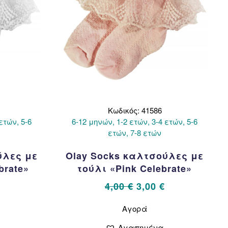
δα
σελίδα
του
όντος
προϊόντος
Κωδικός: 41586
ετών, 5-6
6-12 μηνών, 1-2 ετών, 3-4 ετών, 5-6
ετών, 7-8 ετών
ύλες με
Olay Socks καλτσούλες με
brate»
τούλι «Pink Celebrate»
al
Η
Original
Η
4,00
€
3,00
€
τρέχουσα
price
τρέχουσα
Αυτό
Αγορά
το
τιμή
was:
τιμή
όν
προϊόν
.
είναι:
4,00 €.
είναι:
Αγαπημένα