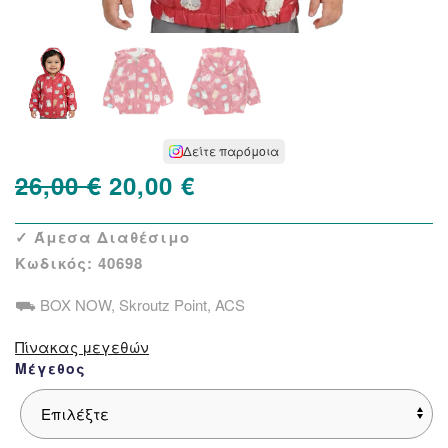
Δείτε παρόμοια
Original
Η
26,00
€
20,00
€
price
τρέχουσα
✓ Άμεσα Διαθέσιμο
was:
τιμή
Κωδικός:
40698
26,00 €.
είναι:
⛟ BOX NOW, Skroutz Point, ACS
20,00 €.
Πίνακας μεγεθών
Μέγεθος