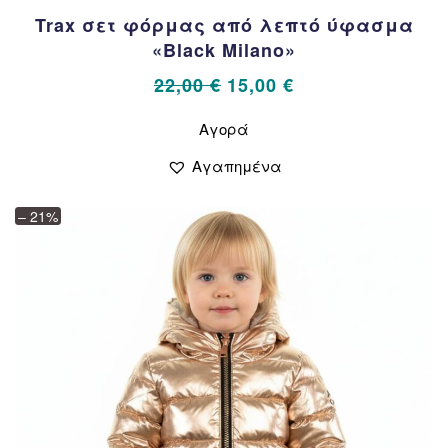
Trax σετ φόρμας από λεπτό ύφασμα
«Black Milano»
Original
Η
22,00
€
15,00
€
price
τρέχουσα
Αυτό
Αγορά
το
was:
τιμή
προϊόν
22,00 €.
είναι:
Αγαπημένα
έχει
15,00 €.
πολλαπλές
– 21%
παραλλαγές.
Οι
επιλογές
μπορούν
να
επιλεγούν
στη
σελίδα
του
προϊόντος