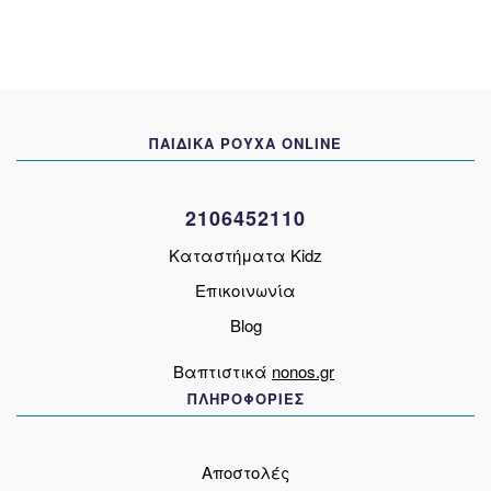
πολλαπλές
παραλλαγές.
Οι
επιλογές
μπορούν
να
ΠΑΙΔΙΚΑ ΡΟΥΧΑ ONLINE
επιλεγούν
στη
σελίδα
2106452110
του
προϊόντος
Καταστήματα Kidz
Επικοινωνία
Blog
Βαπτιστικά
nonos.gr
ΠΛΗΡΟΦΟΡΙΕΣ
Αποστολές