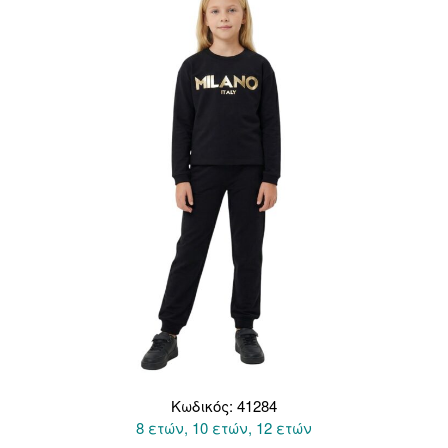
επιλογές
μπορούν
να
επιλεγούν
στη
σελίδα
του
προϊόντος
Κωδικός: 41284
8 ετών, 10 ετών, 12 ετών