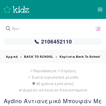
Skip
to
main
Βρείτε αυτ
content
📞 2106452110
Αρχική
BACK TO SCHOOL
Κορίτσια Back To School
⚡ Παράδοση σε 1-3 ημέρες
✓
Σωστά ευρωπαϊκά μεγέθη
🛡️ 42 χρόνια εμπειρίας!
⇄ Δωρεάν αλλαγή σε 4 καταστήματα
Aydino Αντιανεμικό Μπουφάν Με