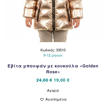
Κωδικός: 33510
9-12 μηνών
Εβίτα μπουφάν με κουκούλα «Golden
Rose»
Original
Η
24,00
€
19,00
€
price
τρέχουσα
Αυτό
Αγορά
το
was:
τιμή
προϊόν
24,00 €.
είναι:
Αγαπημένα
έχει
19,00 €.