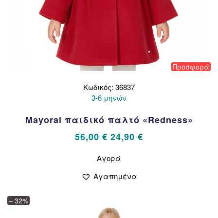
Προσφορά
Κωδικός: 36837
3-6 μηνών
Mayoral παιδικό παλτό «Redness»
Original
Η
56,00
€
24,90
€
price
τρέχουσα
Αυτό
Αγορά
το
was:
τιμή
προϊόν
56,00 €.
είναι:
Αγαπημένα
έχει
24,90 €.
πολλαπλές
– 32%
παραλλαγές.
Οι