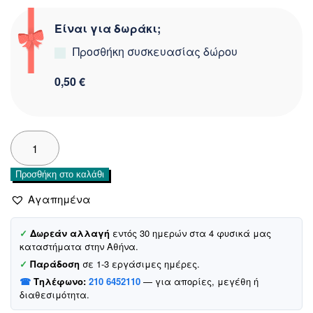
Είναι για δωράκι;
Προσθήκη συσκευασίας δώρου
0,50 €
Aydino
αντιανεμικό
μπουφάν
Προσθήκη στο καλάθι
με
κουκούλα
Αγαπημένα
«Fuchsia
Meow»
✓
Δωρεάν αλλαγή
εντός 30 ημερών στα 4 φυσικά μας
ποσότητα
καταστήματα στην Αθήνα.
✓
Παράδοση
σε 1-3 εργάσιμες ημέρες.
☎
Τηλέφωνο:
210 6452110
— για απορίες, μεγέθη ή
διαθεσιμότητα.