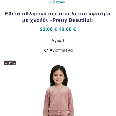
12 ετών
Εβίτα αθλητικό σετ από λεπτό ύφασμα
με χνούδι «Pretty Beautiful»
Original
Η
23,00
€
18,00
€
price
τρέχουσα
Αυτό
Αγορά
το
was:
τιμή
προϊόν
23,00 €.
είναι:
Αγαπημένα
έχει
18,00 €.
πολλαπλές
– 31%
παραλλαγές.
Οι
επιλογές
μπορούν
να
επιλεγούν
στη
σελίδα
του
προϊόντος