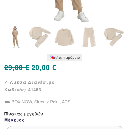
Δείτε παρόμοια
Original
Η
29,00
€
20,00
€
price
τρέχουσα
✓ Άμεσα Διαθέσιμο
was:
τιμή
Κωδικός:
41453
29,00 €.
είναι:
⛟ BOX NOW, Skroutz Point, ACS
20,00 €.
Πίνακας μεγεθών
Μέγεθος