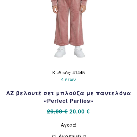
Κωδικός: 41445
4 ετών
AZ βελουτέ σετ μπλούζα με παντελόνα
«Perfect Parties»
Original
Η
29,00
€
20,00
€
price
τρέχουσα
Αυτό
Αγορά
το
was:
τιμή
προϊόν
29,00 €.
είναι:
Αγαπημένα