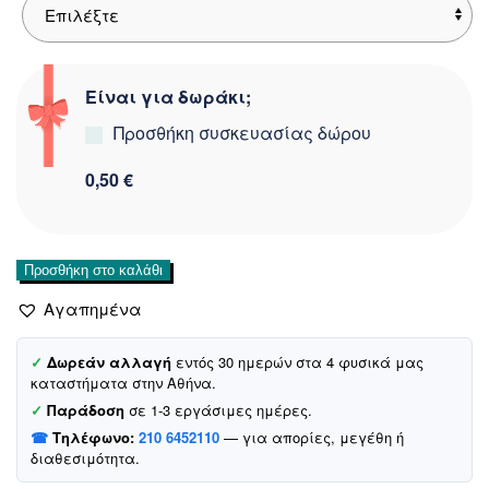
Είναι για δωράκι;
Προσθήκη συσκευασίας δώρου
0,50 €
AZ
Προσθήκη στο καλάθι
σετ
Αγαπημένα
μπλούζα
με
παντελόνα
✓
Δωρεάν αλλαγή
εντός 30 ημερών στα 4 φυσικά μας
καταστήματα στην Αθήνα.
από
πλεκτό
✓
Παράδοση
σε 1-3 εργάσιμες ημέρες.
ύφασμα
☎
Τηλέφωνο:
210 6452110
— για απορίες, μεγέθη ή
«The
διαθεσιμότητα.
Perfect