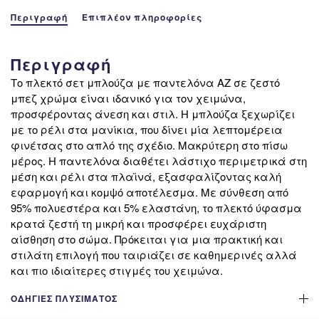
Beige»
Περιγραφή
Επιπλέον πληροφορίες
ποσότητα
Περιγραφή
Το πλεκτό σετ μπλούζα με παντελόνα AZ σε ζεστό
μπεζ χρώμα είναι ιδανικό για τον χειμώνα,
προσφέροντας άνεση και στιλ. Η μπλούζα ξεχωρίζει
με το ρέλι στα μανίκια, που δίνει μία λεπτομέρεια
φινέτσας στο απλό της σχέδιο. Μακρύτερη στο πίσω
μέρος. Η παντελόνα διαθέτει λάστιχο περιμετρικά στη
μέση και ρέλι στα πλαϊνά, εξασφαλίζοντας καλή
εφαρμογή και κομψό αποτέλεσμα. Με σύνθεση από
95% πολυεστέρα και 5% ελαστάνη, το πλεκτό ύφασμα
κρατά ζεστή τη μικρή και προσφέρει ευχάριστη
αίσθηση στο σώμα. Πρόκειται για μια πρακτική και
στιλάτη επιλογή που ταιριάζει σε καθημερινές αλλά
και πιο ιδιαίτερες στιγμές του χειμώνα.
ΟΔΗΓΊΕΣ ΠΛΥΣΊΜΑΤΟΣ