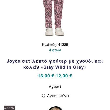
Κωδικός: 41389
4 ετών
Joyce σετ λεπτό φούτερ με χνούδι και
κολάν «Stay Wild in Grey»
Original
Η
16,00
€
12,00
€
price
τρέχουσα
Αυτό
Αγορά
το
was:
τιμή
προϊόν
16,00 €.
είναι:
Αγαπημένα
έχει
12,00 €.
πολλαπλές
– 22%
παραλλαγές.