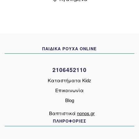
έχει
20,00 €.
πολλαπλές
παραλλαγές.
Οι
επιλογές
μπορούν
να
ΠΑΙΔΙΚΑ ΡΟΥΧΑ ONLINE
επιλεγούν
στη
σελίδα
2106452110
του
προϊόντος
Καταστήματα Kidz
Επικοινωνία
Blog
Βαπτιστικά
nonos.gr
ΠΛΗΡΟΦΟΡΙΕΣ