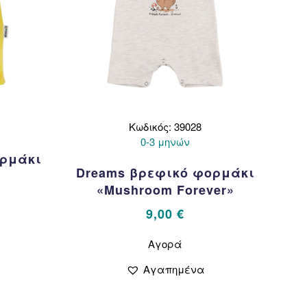
Κωδικός: 39028
0-3 μηνών
ορμάκι
Dreams βρεφικό φορμάκι
»
«Mushroom Forever»
l
Η
€
9,00
€
τρέχουσα
Αυτό
τιμή
Αγορά
το
ν
.
είναι:
προϊόν
10,00 €.
Αγαπημένα
έχει
απλές
πολλαπλές
λλαγές.
παραλλαγές.