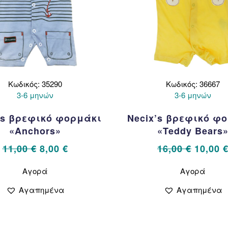
Κωδικός: 35290
Κωδικός: 36667
3-6 μηνών
3-6 μηνών
s βρεφικό φορμάκι
Necix’s βρεφικό φ
«Anchors»
«Teddy Bears
Original
Η
Origina
11,00
€
8,00
€
16,00
€
10,00
price
τρέχουσα
price
Αυτό
Αυτό
Αγορά
Αγορά
το
το
was:
τιμή
was:
προϊόν
προϊό
11,00 €.
είναι:
16,00 €
Αγαπημένα
Αγαπημένα
έχει
έχει
8,00 €.
πολλαπλές
πολλ
παραλλαγές.
παρα
Οι
Οι