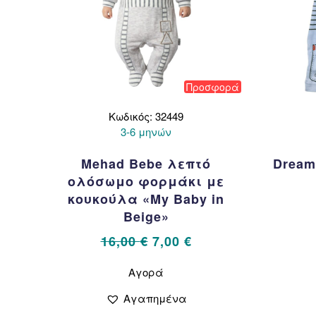
Προσφορά
Κωδικός: 32449
3-6 μηνών
Mehad Bebe λεπτό
Dream
ολόσωμο φορμάκι με
κουκούλα «My Baby in
Beige»
Original
Η
16,00
€
7,00
€
price
τρέχουσα
Αυτό
Αγορά
το
was:
τιμή
προϊόν
16,00 €.
είναι:
Αγαπημένα
έχει
7,00 €.