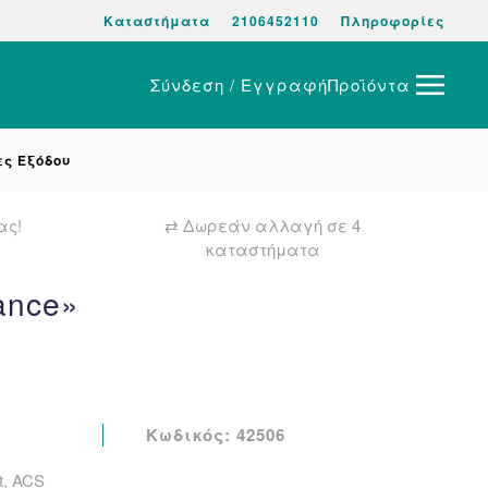
Καταστήματα
2106452110
Πληροφορίες
Σύνδεση / Εγγραφή
Προϊόντα
ες Εξόδου
ας!
⇄ Δωρεάν αλλαγή σε 4
καταστήματα
ance»
l
Η
τρέχουσα
Κωδικός:
42506
τιμή
t, ACS