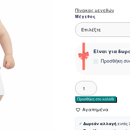
12,50 €.
Πίνακας μεγεθών
Μέγεθος
Είναι για δωρά
Προσθήκη συ
Baby
Mii
βρεφικό
Προσθήκη στο καλάθι
φορμάκι
«Petal
Αγαπημένα
Dance»
ποσότητα
✓
Δωρεάν αλλαγή
εντός 