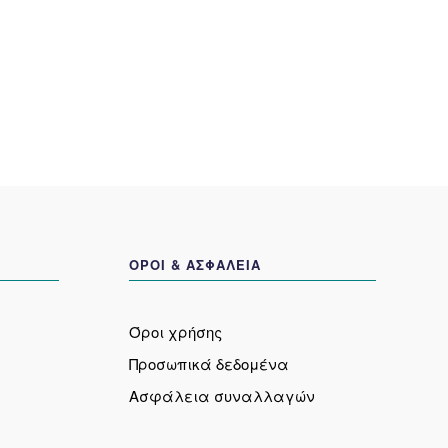
Οι
γές
επιλογές
ύν
μπορούν
να
γούν
επιλεγούν
στη
α
σελίδα
του
ντος
προϊόντος
ΟΡΟΙ & ΑΣΦΑΛΕΙΑ
Όροι χρήσης
Προσωπικά δεδομένα
Ασφάλεια συναλλαγών