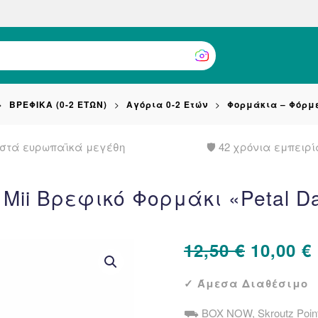
ΒΡΕΦΙΚΑ (0-2 ΕΤΩΝ)
Αγόρια 0-2 Ετών
Φορμάκια – Φόρμ
στά ευρωπαϊκά μεγέθη
🛡️ 42 χρόνια εμπειρί
 Mii Βρεφικό Φορμάκι «Petal D
Origina
12,50
€
10,00
€
price
✓ Άμεσα Διαθέσιμο
was:
⛟ BOX NOW, Skroutz Poin