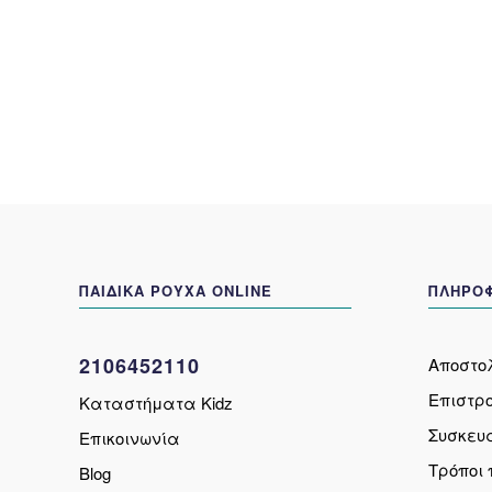
πολλαπλές
παραλλαγές.
Οι
επιλογές
μπορούν
να
επιλεγούν
στη
σελίδα
του
προϊόντος
ΠΑΙΔΙΚΑ ΡΟΥΧΑ ONLINE
ΠΛΗΡΟΦ
2106452110
Αποστο
Επιστρ
Καταστήματα Kidz
Συσκευ
Επικοινωνία
Τρόποι
Blog