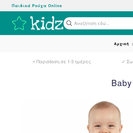
Παιδικά Ρούχα Online
Skip
to
Βρείτε
main
content
Αρχική
⚡ Παράδοση σε 1-3 ημέρες
✓
Σω
Baby