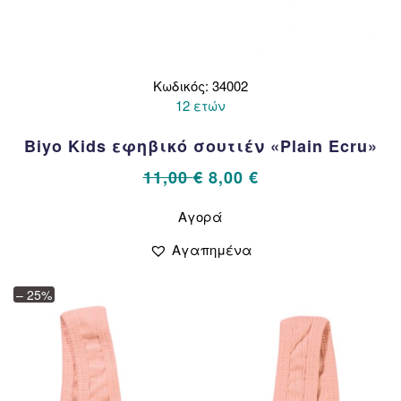
Κωδικός: 34002
12 ετών
Biyo Kids εφηβικό σουτιέν «Plain Ecru»
Original
Η
11,00
€
8,00
€
price
τρέχουσα
Αυτό
Αγορά
το
was:
τιμή
προϊόν
11,00 €.
είναι:
Αγαπημένα
έχει
8,00 €.
πολλαπλές
– 25%
παραλλαγές.
Οι
επιλογές
μπορούν
να
επιλεγούν