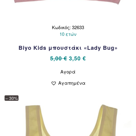
Κωδικός: 32633
10 ετών
Biyo Kids μπουστάκι «Lady Bug»
Original
Η
5,00
€
3,50
€
price
τρέχουσα
Αυτό
Αγορά
το
was:
τιμή
προϊόν
5,00 €.
είναι:
Αγαπημένα
έχει
3,50 €.
πολλαπλές
– 30%
παραλλαγές.
Οι
επιλογές
μπορούν
να
επιλεγούν