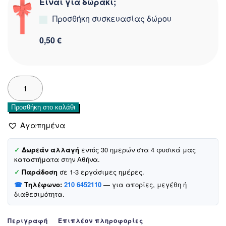
Είναι για δωράκι;
Προσθήκη συσκευασίας δώρου
0,50 €
Biyo
Kids
μπουστάκι
Προσθήκη στο καλάθι
με
αποσπώμενη
Αγαπημένα
ενίσχυση
«Rib
✓
Δωρεάν αλλαγή
εντός 30 ημερών στα 4 φυσικά μας
Salmon»
καταστήματα στην Αθήνα.
ποσότητα
✓
Παράδοση
σε 1-3 εργάσιμες ημέρες.
☎
Τηλέφωνο:
210 6452110
— για απορίες, μεγέθη ή
διαθεσιμότητα.
Περιγραφή
Επιπλέον πληροφορίες