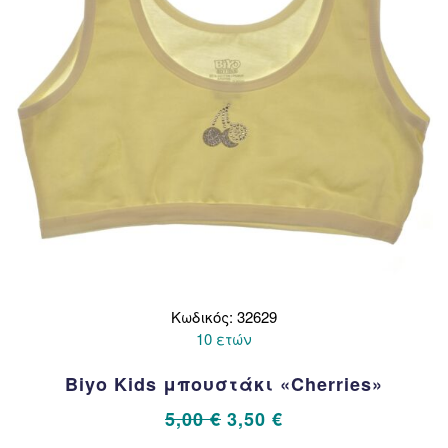
στη
σελίδα
του
προϊόντος
Κωδικός: 32629
10 ετών
Biyo Kids μπουστάκι «Cherries»
Original
Η
5,00
€
3,50
€
price
τρέχουσα
Αυτό