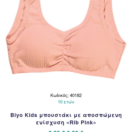
στη
σελίδα
του
προϊόντος
Κωδικός: 40182
10 ετών
Biyo Kids μπουστάκι με αποσπώμενη
ενίσχυση «Rib Pink»