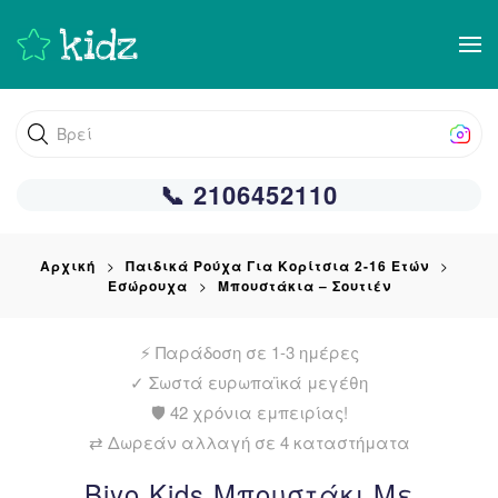
Skip
to
main
Βρείτε αυτ
content
📞 2106452110
Αρχική
Παιδικά Ρούχα Για Κορίτσια 2-16 Ετών
Εσώρουχα
Μπουστάκια – Σουτιέν
⚡ Παράδοση σε 1-3 ημέρες
✓
Σωστά ευρωπαϊκά μεγέθη
🛡️ 42 χρόνια εμπειρίας!
⇄ Δωρεάν αλλαγή σε 4 καταστήματα
Biyo Kids Μπουστάκι Με