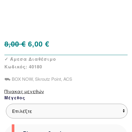
Δείτε παρόμοια
Original
Η
8,00
€
6,00
€
price
τρέχουσα
✓ Άμεσα Διαθέσιμο
was:
τιμή
Κωδικός:
40180
8,00 €.
είναι:
⛟ BOX NOW, Skroutz Point, ACS
6,00 €.
Πίνακας μεγεθών
Μέγεθος