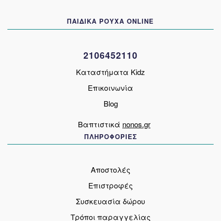
μπορούν
να
ΠΑΙΔΙΚΑ ΡΟΥΧΑ ONLINE
επιλεγούν
στη
σελίδα
2106452110
του
προϊόντος
Καταστήματα Kidz
Επικοινωνία
Blog
Βαπτιστικά
nonos.gr
ΠΛΗΡΟΦΟΡΙΕΣ
Αποστολές
Επιστροφές
Συσκευασία δώρου
Τρόποι παραγγελίας