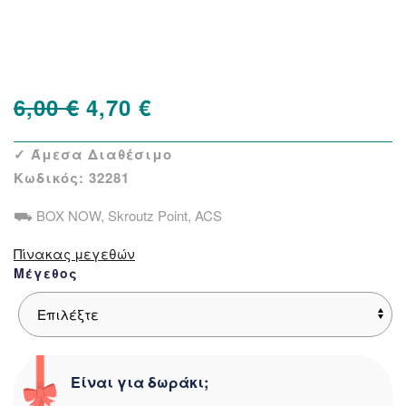
Δείτε παρόμοια
Original
Η
6,00
€
4,70
€
price
τρέχουσα
✓ Άμεσα Διαθέσιμο
was:
τιμή
Κωδικός:
32281
6,00 €.
είναι:
⛟ BOX NOW, Skroutz Point, ACS
4,70 €.
Πίνακας μεγεθών
Μέγεθος
Είναι για δωράκι;