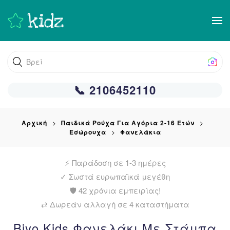
Skip
to
main
Βρείτε αυτ
content
📞 2106452110
Αρχική
Παιδικά Ρούχα Για Αγόρια 2-16 Ετών
Εσώρουχα
Φανελάκια
⚡ Παράδοση σε 1-3 ημέρες
✓
Σωστά ευρωπαϊκά μεγέθη
🛡️ 42 χρόνια εμπειρίας!
⇄ Δωρεάν αλλαγή σε 4 καταστήματα
Biyo Kids Φανελάκι Με Στάμπα