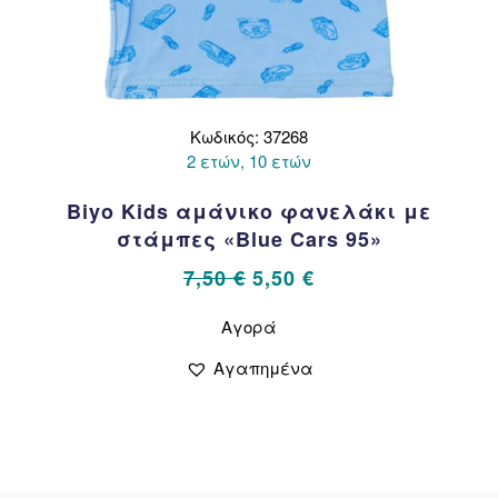
Κωδικός: 37268
2 ετών, 10 ετών
Biyo Kids αμάνικο φανελάκι με
στάμπες «Blue Cars 95»
Original
Η
7,50
€
5,50
€
price
τρέχουσα
Αυτό
Αγορά
το
was:
τιμή
προϊόν
7,50 €.
είναι:
Αγαπημένα
έχει
5,50 €.
πολλαπλές
παραλλαγές.
Οι
επιλογές