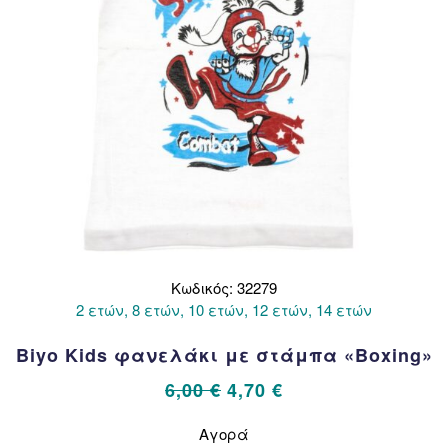
Κωδικός: 32279
2 ετών, 8 ετών, 10 ετών, 12 ετών, 14 ετών
Biyo Kids φανελάκι με στάμπα «Boxing»
Original
Η
6,00
€
4,70
€
price
τρέχουσα
Αυτό
Αγορά
το
was:
τιμή