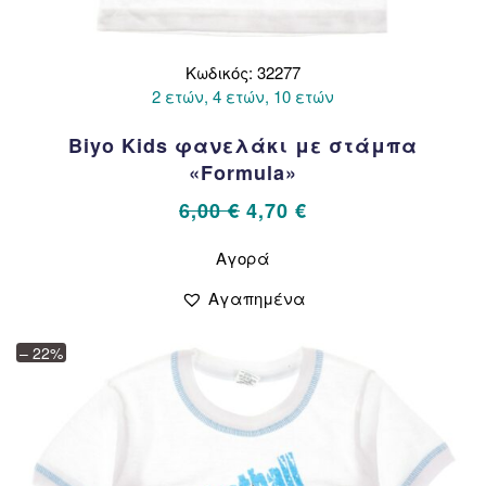
Κωδικός: 32277
2 ετών, 4 ετών, 10 ετών
Biyo Kids φανελάκι με στάμπα
«Formula»
Original
Η
6,00
€
4,70
€
price
τρέχουσα
Αυτό
Αγορά
το
was:
τιμή
προϊόν
6,00 €.
είναι:
Αγαπημένα
έχει
4,70 €.
πολλαπλές
– 22%
παραλλαγές.
Οι
επιλογές
μπορούν
να
επιλεγούν