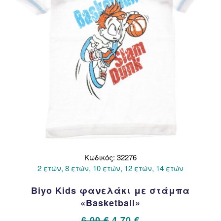
στη
σελίδα
του
προϊόντος
Κωδικός: 32276
2 ετών, 8 ετών, 10 ετών, 12 ετών, 14 ετών
Biyo Kids φανελάκι με στάμπα
«Basketball»
Original
Η
6,00
€
4,70
€