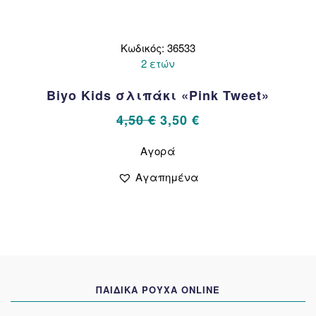
Κωδικός: 36533
2 ετών
Biyo Kids σλιπάκι «Pink Tweet»
Original
Η
4,50
€
3,50
€
price
τρέχουσα
Αυτό
Αγορά
το
was:
τιμή
προϊόν
4,50 €.
είναι:
Αγαπημένα
έχει
3,50 €.
πολλαπλές
παραλλαγές.
Οι
επιλογές
μπορούν
να
ΠΑΙΔΙΚΑ ΡΟΥΧΑ ONLINE
επιλεγούν
στη