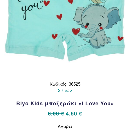
σελίδα
του
προϊόντος
Κωδικός: 36525
2 ετών
Biyo Kids μποξεράκι «I Love You»
Original
Η
6,00
€
4,50
€
price
τρέχουσα
Αυτό
Αγορά
το
was:
τιμή