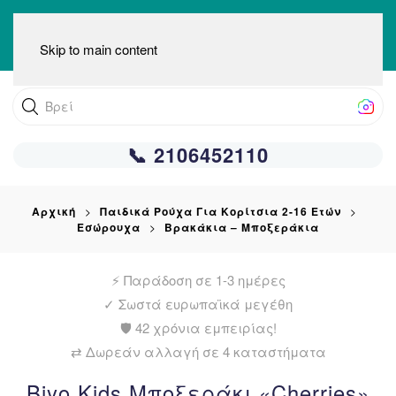
Skip to main content
Βρείτε αυτό
📞 2106452110
Αρχική
Παιδικά Ρούχα Για Κορίτσια 2-16 Ετών
Εσώρουχα
Βρακάκια – Μποξεράκια
⚡ Παράδοση σε 1-3 ημέρες
✓
Σωστά ευρωπαϊκά μεγέθη
🛡️ 42 χρόνια εμπειρίας!
⇄ Δωρεάν αλλαγή σε 4 καταστήματα
Biyo Kids Μποξεράκι «Cherries»