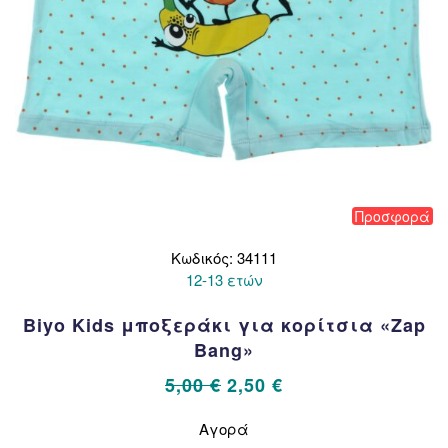
Προσφορά
Κωδικός: 34111
12-13 ετών
Biyo Kids μποξεράκι για κορίτσια «Zap
Bang»
Original
Η
5,00
€
2,50
€
price
τρέχουσα
Αυτό
Αγορά
το
was:
τιμή