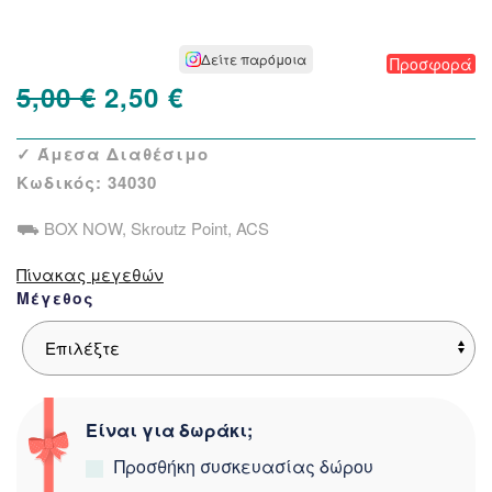
Δείτε παρόμοια
Προσφορά
Original
Η
5,00
€
2,50
€
price
τρέχουσα
✓ Άμεσα Διαθέσιμο
was:
τιμή
Κωδικός:
34030
5,00 €.
είναι:
⛟ BOX NOW, Skroutz Point, ACS
2,50 €.
Πίνακας μεγεθών
Μέγεθος
Είναι για δωράκι;
Προσθήκη συσκευασίας δώρου