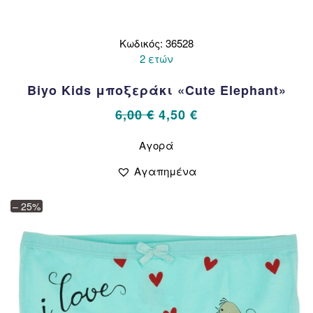
Κωδικός: 36528
2 ετών
Biyo Kids μποξεράκι «Cute Elephant»
Original
Η
6,00
€
4,50
€
price
τρέχουσα
Αυτό
Αγορά
το
was:
τιμή
προϊόν
6,00 €.
είναι:
Αγαπημένα
έχει
4,50 €.
πολλαπλές
– 25%
παραλλαγές.
Οι
επιλογές
μπορούν
να
επιλεγούν
στη