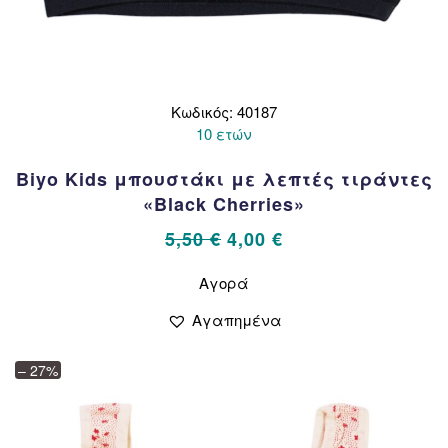
Κωδικός: 40187
10 ετών
Biyo Kids μπουστάκι με λεπτές τιράντες
«Black Cherries»
Original
Η
5,50
€
4,00
€
price
τρέχουσα
Αυτό
Αγορά
το
was:
τιμή
προϊόν
5,50 €.
είναι:
Αγαπημένα
έχει
4,00 €.
πολλαπλές
– 27%
παραλλαγές.
Οι
επιλογές
μπορούν