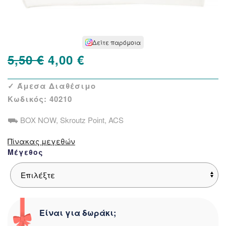
Δείτε παρόμοια
Original
Η
5,50
€
4,00
€
price
τρέχουσα
✓ Άμεσα Διαθέσιμο
was:
τιμή
Κωδικός:
40210
5,50 €.
είναι:
⛟ BOX NOW, Skroutz Point, ACS
4,00 €.
Πίνακας μεγεθών
Μέγεθος
Είναι για δωράκι;