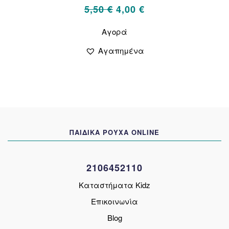
Original
Η
5,50
€
4,00
€
price
τρέχουσα
Αυτό
Αγορά
το
was:
τιμή
προϊόν
5,50 €.
είναι:
Αγαπημένα
έχει
4,00 €.
πολλαπλές
παραλλαγές.
Οι
επιλογές
μπορούν
να
ΠΑΙΔΙΚΑ ΡΟΥΧΑ ONLINE
επιλεγούν
στη
σελίδα
2106452110
του
προϊόντος
Καταστήματα Kidz
Επικοινωνία
Blog