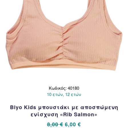
σελίδα
του
προϊόντος
Κωδικός: 40180
10 ετών, 12 ετών
Biyo Kids μπουστάκι με αποσπώμενη
ενίσχυση «Rib Salmon»
Original
Η
8,00
€
6,00
€