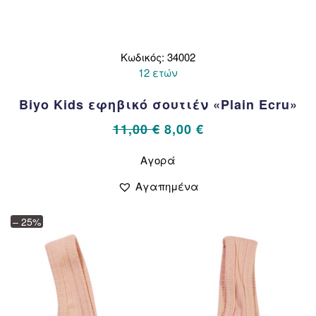
Κωδικός: 34002
12 ετών
Biyo Kids εφηβικό σουτιέν «Plain Ecru»
Original
Η
11,00
€
8,00
€
price
τρέχουσα
Αυτό
Αγορά
το
was:
τιμή
προϊόν
11,00 €.
είναι:
Αγαπημένα
έχει
8,00 €.
πολλαπλές
– 25%
παραλλαγές.
Οι
επιλογές
μπορούν
να
επιλεγούν
στη