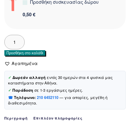
Προσθήκη συσκευασίας δώρου
0,50 €
Biyo
Kids
παιδικό
Προσθήκη στο καλάθι
μπουστάκι
«Heart
Αγαπημένα
Balloons
in
✓
Δωρεάν αλλαγή
εντός 30 ημερών στα 4 φυσικά μας
White»
καταστήματα στην Αθήνα.
ποσότητα
✓
Παράδοση
σε 1-3 εργάσιμες ημέρες.
☎
Τηλέφωνο:
210 6452110
— για απορίες, μεγέθη ή
διαθεσιμότητα.
Περιγραφή
Επιπλέον πληροφορίες