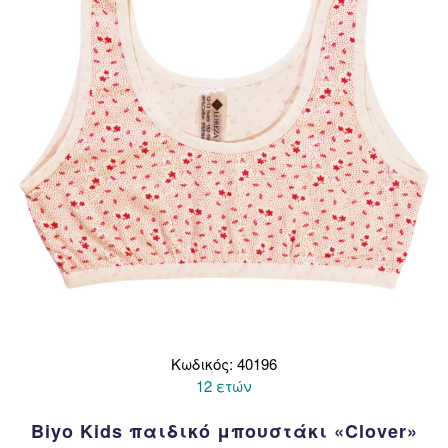
να
επιλεγούν
στη
σελίδα
του
προϊόντος
Κωδικός: 40196
12 ετών
Biyo Kids παιδικό μπουστάκι «Clover»