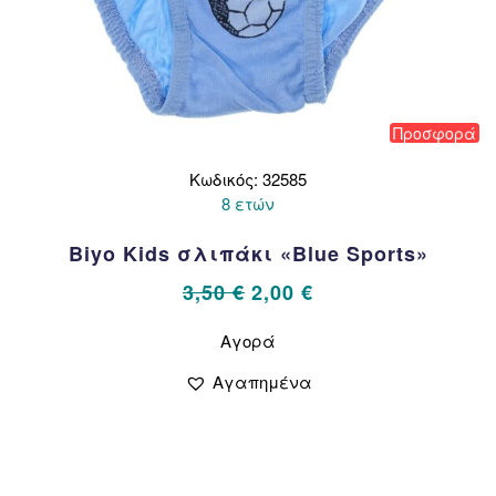
Προσφορά
Κωδικός: 32585
8 ετών
Biyo Kids σλιπάκι «Blue Sports»
Original
Η
3,50
€
2,00
€
price
τρέχουσα
Αυτό
Αγορά
το
was:
τιμή
προϊόν
3,50 €.
είναι:
Αγαπημένα
έχει
2,00 €.
πολλαπλές
παραλλαγές.
Οι
επιλογές