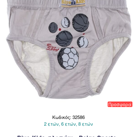
μπορούν
να
επιλεγούν
στη
σελίδα
του
προϊόντος
Προσφορά
Κωδικός: 32586
2 ετών, 6 ετών, 8 ετών