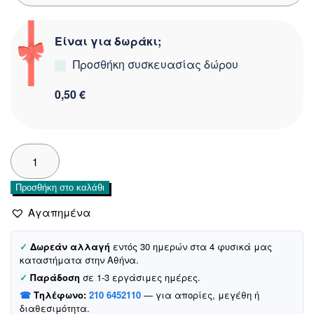
Είναι για δωράκι;
Προσθήκη συσκευασίας δώρου
0,50 €
Biyo
Kids
παιδικό
Προσθήκη στο καλάθι
μποξεράκι
«Ecru
Αγαπημένα
Socker
Team»
✓
Δωρεάν αλλαγή
εντός 30 ημερών στα 4 φυσικά μας
ποσότητα
καταστήματα στην Αθήνα.
✓
Παράδοση
σε 1-3 εργάσιμες ημέρες.
☎
Τηλέφωνο:
210 6452110
— για απορίες, μεγέθη ή
διαθεσιμότητα.