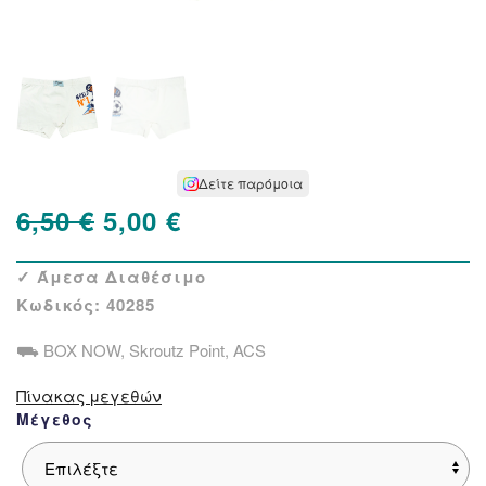
Δείτε παρόμοια
Original
Η
6,50
€
5,00
€
price
τρέχουσα
✓ Άμεσα Διαθέσιμο
was:
τιμή
Κωδικός:
40285
6,50 €.
είναι:
⛟ BOX NOW, Skroutz Point, ACS
5,00 €.
Πίνακας μεγεθών
Μέγεθος