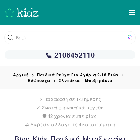
Skip
to
main
Βρείτε αυτό
content
📞 2106452110
Αρχική
Παιδικά Ρούχα Για Αγόρια 2-16 Ετών
Εσώρουχα
Σλιπάκια – Μποξεράκια
⚡ Παράδοση σε 1-3 ημέρες
✓
Σωστά ευρωπαϊκά μεγέθη
🛡️ 42 χρόνια εμπειρίας!
⇄ Δωρεάν αλλαγή σε 4 καταστήματα
Biyo Kids Παιδικό Μποξεράκι