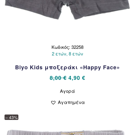
Κωδικός: 32258
2 ετών, 8 ετών
Biyo Kids μποξεράκι «Happy Face»
Original
Η
8,00
€
4,90
€
price
τρέχουσα
Αυτό
Αγορά
το
was:
τιμή
προϊόν
8,00 €.
είναι:
Αγαπημένα
έχει
4,90 €.
πολλαπλές
– 43%
παραλλαγές.
Οι
επιλογές