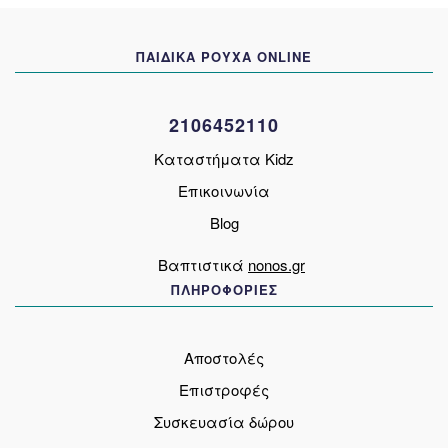
μπορούν
να
ΠΑΙΔΙΚΑ ΡΟΥΧΑ ONLINE
επιλεγούν
στη
σελίδα
2106452110
του
προϊόντος
Καταστήματα Kidz
Επικοινωνία
Blog
Βαπτιστικά
nonos.gr
ΠΛΗΡΟΦΟΡΙΕΣ
Αποστολές
Επιστροφές
Συσκευασία δώρου