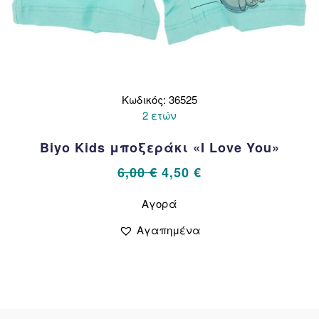
Κωδικός: 36525
2 ετών
Biyo Kids μποξεράκι «I Love You»
Original
Η
6,00
€
4,50
€
price
τρέχουσα
Αυτό
Αγορά
το
was:
τιμή
προϊόν
6,00 €.
είναι:
Αγαπημένα
έχει
4,50 €.
πολλαπλές
παραλλαγές.
Οι
επιλογές
μπορούν