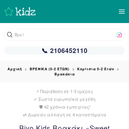
Skip
to
main
Βρείτε αυτό
content
📞 2106452110
Αρχική
ΒΡΕΦΙΚΑ (0-2 ΕΤΩΝ)
Κορίτσια 0-2 Ετών
Βρακάκια
⚡ Παράδοση σε 1-3 ημέρες
✓
Σωστά ευρωπαϊκά μεγέθη
🛡️ 42 χρόνια εμπειρίας!
⇄ Δωρεάν αλλαγή σε 4 καταστήματα
Biyo Kids Βρακάκι «Sweet