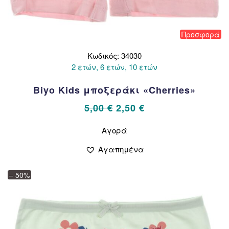
Προσφορά
Κωδικός: 34030
2 ετών, 6 ετών, 10 ετών
Biyo Kids μποξεράκι «Cherries»
Original
Η
5,00
€
2,50
€
price
τρέχουσα
Αυτό
Αγορά
το
was:
τιμή
προϊόν
5,00 €.
είναι:
Αγαπημένα
έχει
2,50 €.
πολλαπλές
– 50%
παραλλαγές.
Οι
επιλογές
μπορούν
να