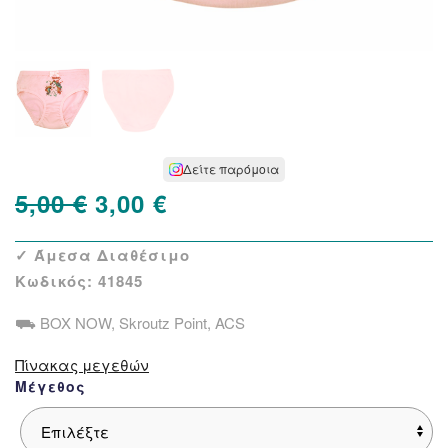
Δείτε παρόμοια
Original
Η
5,00
€
3,00
€
price
τρέχουσα
✓ Άμεσα Διαθέσιμο
was:
τιμή
Κωδικός:
41845
5,00 €.
είναι:
⛟ BOX NOW, Skroutz Point, ACS
3,00 €.
Πίνακας μεγεθών
Μέγεθος