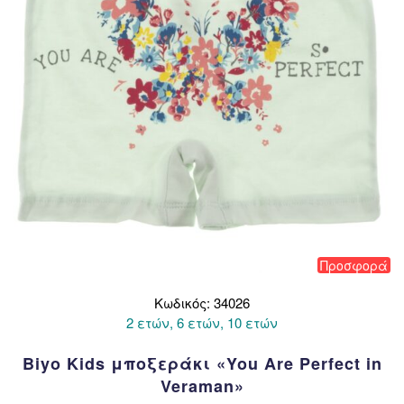
επιλεγούν
στη
σελίδα
του
προϊόντος
Προσφορά
Κωδικός: 34026
2 ετών, 6 ετών, 10 ετών
Biyo Kids μποξεράκι «You Are Perfect in
Veraman»