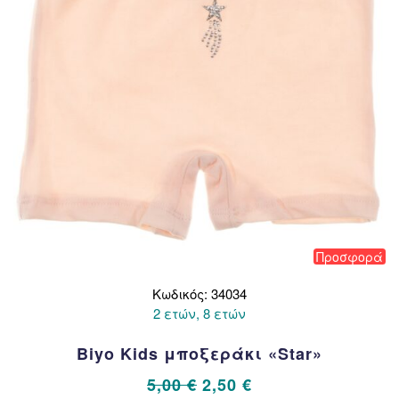
Προσφορά
Κωδικός: 34034
2 ετών, 8 ετών
Biyo Kids μποξεράκι «Star»
Original
Η
5,00
€
2,50
€