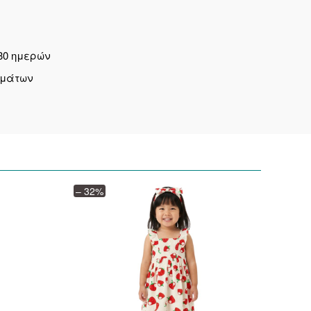
30 ημερών
ημάτων
– 32%