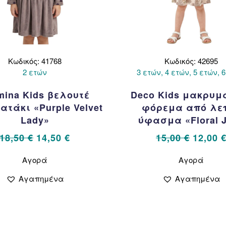
Κωδικός: 41768
Κωδικός: 42695
2 ετών
3 ετών, 4 ετών, 5 ετών, 
mina Kids βελουτέ
Deco Kids μακρυμ
τάκι «Purple Velvet
φόρεμα από λε
Lady»
ύφασμα «Floral 
Original
Η
Origina
18,50
€
14,50
€
15,00
€
12,00
price
τρέχουσα
price
Αυτό
Αυτό
Αγορά
Αγορά
το
το
was:
τιμή
was:
προϊόν
προϊό
18,50 €.
είναι:
15,00 €
Αγαπημένα
Αγαπημένα
έχει
έχει
14,50 €.
πολλαπλές
πολλ
παραλλαγές.
παρα
Οι
Οι