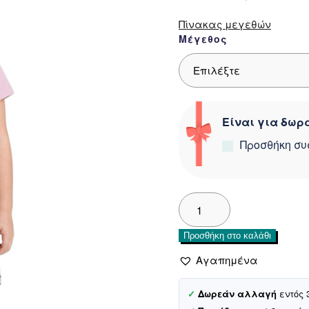
12,00 €.
ε
8,
Πίνακας μεγεθών
Μέγεθος
Είναι για δωρά
Προσθήκη συ
Bombicix
κοντομάνικο
μακό
Προσθήκη στο καλάθι
φορεματάκι
«Girl
Αγαπημένα
With
Strawberries»
✓
Δωρεάν αλλαγή
εντός 
ποσότητα