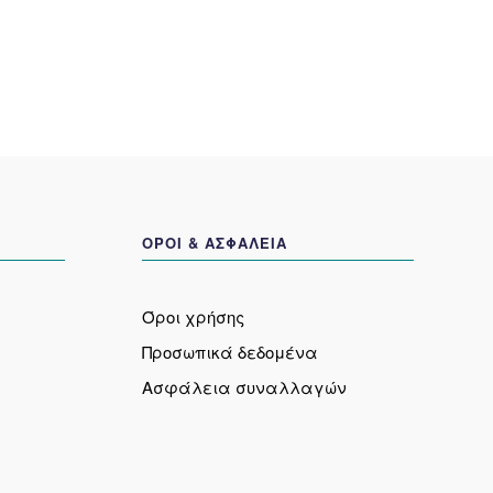
γές
Οι
ύν
επιλογές
μπορούν
γούν
να
επιλεγούν
α
στη
σελίδα
ντος
του
προϊόντος
ΟΡΟΙ & ΑΣΦΑΛΕΙΑ
Όροι χρήσης
Προσωπικά δεδομένα
Ασφάλεια συναλλαγών