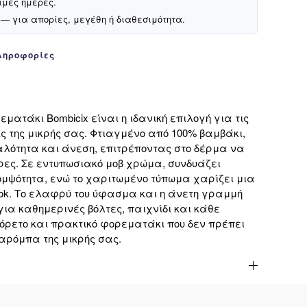
ιμες ημέρες.
— για απορίες, μεγέθη ή διαθεσιμότητα.
ληροφορίες
ματάκι Bombicix είναι η ιδανική επιλογή για τις
 της μικρής σας. Φτιαγμένο από 100% βαμβάκι,
λότητα και άνεση, επιτρέποντας στο δέρμα να
ρες. Σε εντυπωσιακό μοβ χρώμα, συνδυάζει
ομψότητα, ενώ το χαριτωμένο τύπωμα χαρίζει μια
ook. Το ελαφρύ του ύφασμα και η άνετη γραμμή
 για καθημερινές βόλτες, παιχνίδι και κάθε
όρετο και πρακτικό φορεματάκι που δεν πρέπει
αρόμπα της μικρής σας.