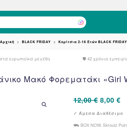
Αρχική
BLACK FRIDAY
Κορίτσια 2-16 Ετών BLACK FRIDAY
στά ευρωπαϊκά μεγέθη
🛡️ 42 χρόνια εμπειρί
άνικο Μακό Φορεματάκι «Girl Wi
Origina
Η
12,00
€
8,00
€
price
τ
✓ Άμεσα Διαθέσιμο
was:
τ
⛟ BOX NOW, Skroutz Poin