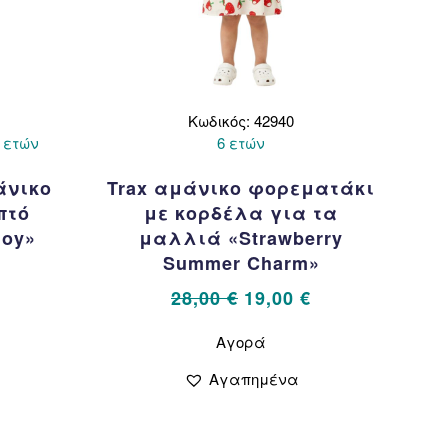
Κωδικός: 42940
6 ετών
6 ετών
άνικο
Trax αμάνικο φορεματάκι
πτό
με κορδέλα για τα
Joy»
μαλλιά «Strawberry
Summer Charm»
l
Η
€
τρέχουσα
Original
Η
28,00
€
19,00
€
τιμή
price
τρέχουσα
Αυτό
ν
Αγορά
το
.
είναι:
was:
τιμή
προϊόν
12,00 €.
28,00 €.
είναι:
Αγαπημένα
απλές
έχει
19,00 €.
λλαγές.
πολλαπλές
παραλλαγές.