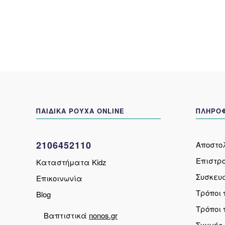
να
επιλεγούν
στη
σελίδα
του
προϊόντος
ΠΑΙΔΙΚΑ ΡΟΥΧΑ ONLINE
ΠΛΗΡΟΦ
2106452110
Αποστο
Επιστρ
Καταστήματα Kidz
Συσκευ
Επικοινωνία
Τρόποι
Blog
Τρόποι
Βαπτιστικά
nonos.gr
Συχνές