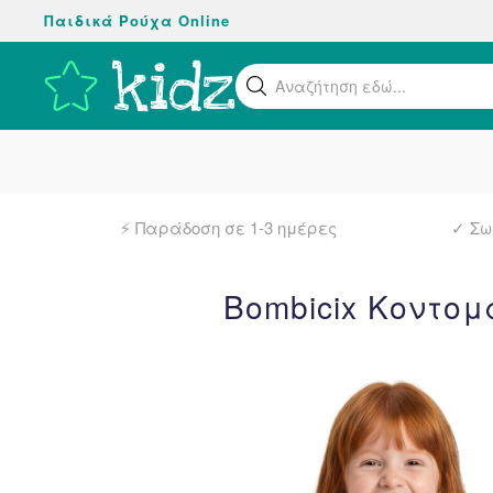
Παιδικά Ρούχα Online
Skip
to
Βρεί
main
content
⚡ Παράδοση σε 1-3 ημέρες
✓
Σω
Bombicix Κοντομ