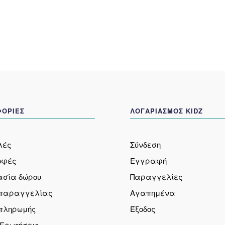
επιλογές
επιλο
μπορούν
μπορο
να
να
επιλεγούν
επιλε
στη
στη
σελίδα
σελίδ
του
του
προϊόντος
προϊό
ΟΡΙΕΣ
ΛΟΓΑΡΙΑΣΜΟΣ KIDZ
λές
Σύνδεση
οφές
Εγγραφή
ασία δώρου
Παραγγελίες
 παραγγελίας
Αγαπημένα
 πληρωμής
Έξοδος
 Ερωτήσεις