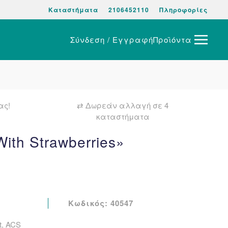
Καταστήματα
2106452110
Πληροφορίες
Σύνδεση / Εγγραφή
Προϊόντα
ας!
⇄ Δωρεάν αλλαγή σε 4
καταστήματα
th Strawberries»
l
ρέχουσα
Κωδικός:
40547
ιμή
t, ACS