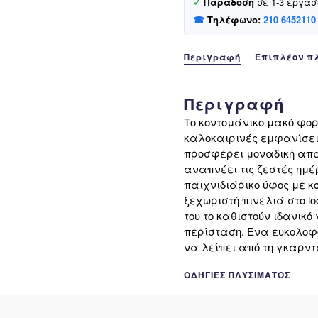
✓
Παράδοση
σε 1-3 εργάσ
☎
Τηλέφωνο:
210 6452110
Περιγραφή
Επιπλέον π
Περιγραφή
Το κοντομάνικο μακό φορε
καλοκαιρινές εμφανίσεις
προσφέρει μοναδική απα
αναπνέει τις ζεστές ημέ
παιχνιδιάρικο ύφος με κ
ξεχωριστή πινελιά στο l
του το καθιστούν ιδανικό
περίσταση. Ένα ευκολοφ
να λείπει από τη γκαρντ
ΟΔΗΓΊΕΣ ΠΛΥΣΊΜΑΤΟΣ