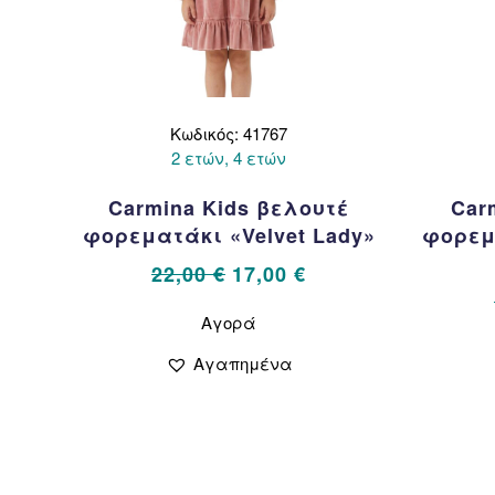
Κωδικός: 41767
2 ετών, 4 ετών
Carmina Kids βελουτέ
Car
φορεματάκι «Velvet Lady»
φορεμα
Original
Η
22,00
€
17,00
€
price
τρέχουσα
Αυτό
Αγορά
το
was:
τιμή
προϊόν
22,00 €.
είναι:
Αγαπημένα
έχει
17,00 €.
πολλαπλές
παραλλαγές.
Οι
επιλογές
μπορούν