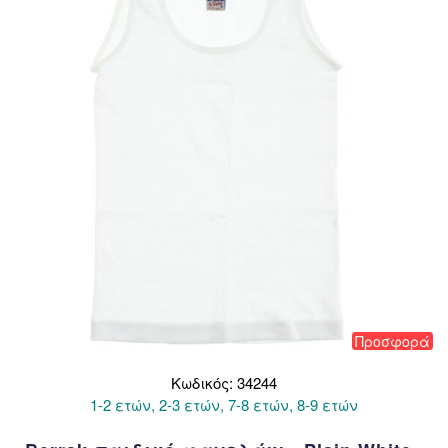
μπορούν
να
επιλεγούν
στη
σελίδα
του
προϊόντος
Προσφορά
Κωδικός: 34244
1-2 ετών, 2-3 ετών, 7-8 ετών, 8-9 ετών