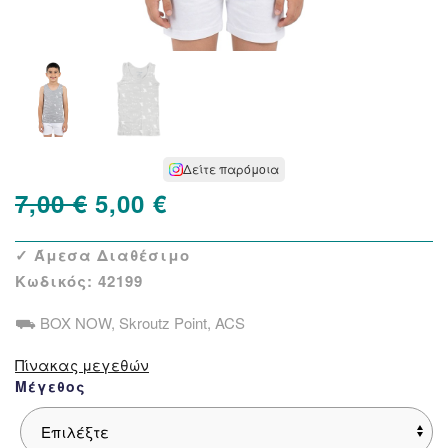
Δείτε παρόμοια
Original
Η
7,00
€
5,00
€
price
τρέχουσα
✓ Άμεσα Διαθέσιμο
was:
τιμή
Κωδικός:
42199
7,00 €.
είναι:
⛟ BOX NOW, Skroutz Point, ACS
5,00 €.
Πίνακας μεγεθών
Μέγεθος