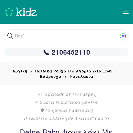
Skip
to
main
Βρείτε αυτ
content
📞 2106452110
Αρχική
Παιδικά Ρούχα Για Αγόρια 2-16 Ετών
Εσώρουχα
Φανελάκια
⚡ Παράδοση σε 1-3 ημέρες
✓
Σωστά ευρωπαϊκά μεγέθη
🛡️ 42 χρόνια εμπειρίας!
⇄ Δωρεάν αλλαγή σε 4 καταστήματα
Defne Baby Φανελάκι Με