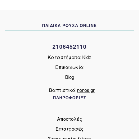
επιλογές
μπορούν
να
ΠΑΙΔΙΚΑ ΡΟΥΧΑ ONLINE
επιλεγούν
στη
σελίδα
2106452110
του
προϊόντος
Καταστήματα Kidz
Επικοινωνία
Blog
Βαπτιστικά
nonos.gr
ΠΛΗΡΟΦΟΡΙΕΣ
Αποστολές
Επιστροφές
Συσκευασία δώρου