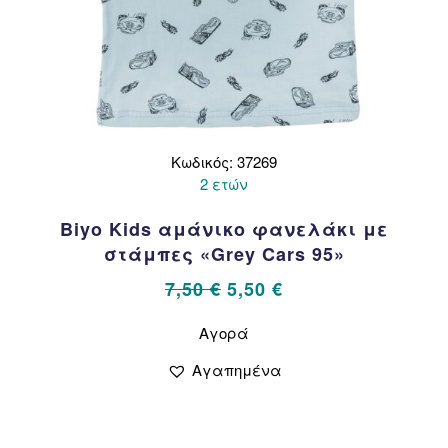
Κωδικός: 37269
2 ετών
Biyo Kids αμάνικο φανελάκι με
στάμπες «Grey Cars 95»
Original
Η
7,50
€
5,50
€
price
τρέχουσα
Αυτό
Αγορά
το
was:
τιμή
προϊόν
7,50 €.
είναι:
Αγαπημένα
έχει
5,50 €.
πολλαπλές
παραλλαγές.
Οι