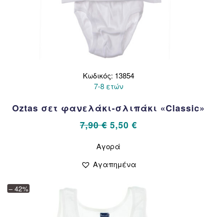
Κωδικός: 13854
7-8 ετών
Oztas σετ φανελάκι-σλιπάκι «Classic»
Original
Η
7,90
€
5,50
€
price
τρέχουσα
Αυτό
Αγορά
το
was:
τιμή
προϊόν
7,90 €.
είναι:
Αγαπημένα
έχει
5,50 €.
πολλαπλές
– 42%
παραλλαγές.
Οι
επιλογές