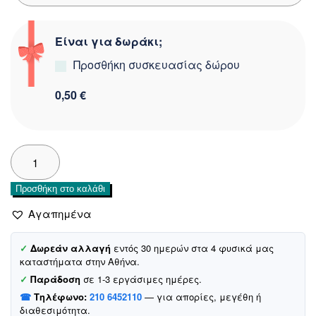
Είναι για δωράκι;
Προσθήκη συσκευασίας δώρου
0,50 €
Defne
Baby
φανελάκι
Προσθήκη στο καλάθι
με
στάμπες
Αγαπημένα
«Mountains»
ποσότητα
✓
Δωρεάν αλλαγή
εντός 30 ημερών στα 4 φυσικά μας
καταστήματα στην Αθήνα.
✓
Παράδοση
σε 1-3 εργάσιμες ημέρες.
☎
Τηλέφωνο:
210 6452110
— για απορίες, μεγέθη ή
διαθεσιμότητα.