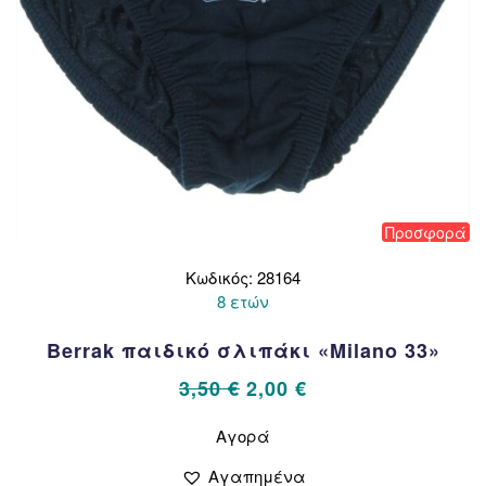
Προσφορά
Κωδικός: 28164
8 ετών
Berrak παιδικό σλιπάκι «Milano 33»
Original
Η
3,50
€
2,00
€
price
τρέχουσα
Αυτό
Αγορά
το
was:
τιμή
προϊόν
3,50 €.
είναι:
Αγαπημένα
έχει