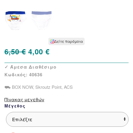
Δείτε παρόμοια
Original
Η
6,50
€
4,00
€
price
τρέχουσα
✓ Άμεσα Διαθέσιμο
was:
τιμή
Κωδικός:
40636
6,50 €.
είναι:
⛟ BOX NOW, Skroutz Point, ACS
4,00 €.
Πίνακας μεγεθών
Μέγεθος