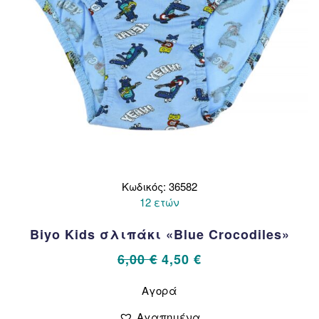
προϊόντος
Κωδικός: 36582
12 ετών
Biyo Kids σλιπάκι «Blue Crocodiles»
Original
Η
6,00
€
4,50
€
price
τρέχουσα
Αυτό
Αγορά
το
was:
τιμή
προϊόν
6,00 €.
είναι:
Αγαπημένα