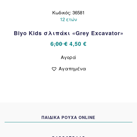
Κωδικός: 36581
12 ετών
Biyo Kids σλιπάκι «Grey Excavator»
Original
Η
6,00
€
4,50
€
price
τρέχουσα
Αυτό
Αγορά
το
was:
τιμή
προϊόν
6,00 €.
είναι:
Αγαπημένα
έχει
4,50 €.
πολλαπλές
παραλλαγές.
Οι
επιλογές
μπορούν
να
ΠΑΙΔΙΚΑ ΡΟΥΧΑ ONLINE
επιλεγούν
στη
σελίδα