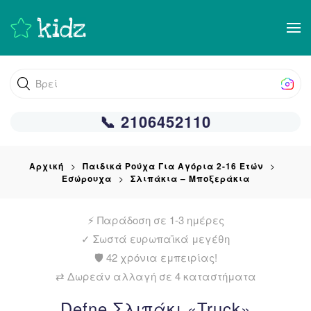
Skip
to
main
Βρείτε αυτό
content
📞 2106452110
Αρχική
Παιδικά Ρούχα Για Αγόρια 2-16 Ετών
Εσώρουχα
Σλιπάκια – Μποξεράκια
⚡ Παράδοση σε 1-3 ημέρες
✓
Σωστά ευρωπαϊκά μεγέθη
🛡️ 42 χρόνια εμπειρίας!
⇄ Δωρεάν αλλαγή σε 4 καταστήματα
Defne Σλιπάκι «Truck»