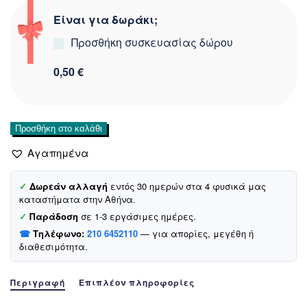
Είναι για δωράκι;
Προσθήκη συσκευασίας δώρου
0,50 €
Dreams
Προσθήκη στο καλάθι
πιτζάμα
Αγαπημένα
«Wake
up»
ποσότητα
✓
Δωρεάν αλλαγή
εντός 30 ημερών στα 4 φυσικά μας
καταστήματα στην Αθήνα.
✓
Παράδοση
σε 1-3 εργάσιμες ημέρες.
☎
Τηλέφωνο:
210 6452110
— για απορίες, μεγέθη ή
διαθεσιμότητα.
Περιγραφή
Επιπλέον πληροφορίες