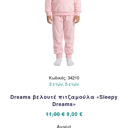
Κωδικός: 34210
3 ετών, 5 ετών
Dreams βελουτέ πιτζαμούλα «Sleepy
Dreams»
Original
Η
11,00
€
9,00
€
price
τρέχουσα
Αυτό
Αγορά
το
was:
τιμή