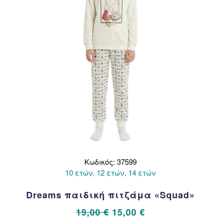
στη
σελίδα
του
προϊόντος
Κωδικός: 37599
10 ετών, 12 ετών, 14 ετών
Dreams παιδική πιτζάμα «Squad»
Original
Η
19,00
€
15,00
€