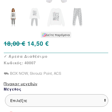
Δείτε παρόμοια
Original
Η
18,00
€
14,50
€
price
τρέχουσα
✓ Άμεσα Διαθέσιμο
was:
τιμή
Κωδικός:
40007
18,00 €.
είναι:
⛟ BOX NOW, Skroutz Point, ACS
14,50 €.
Πίνακας μεγεθών
Μέγεθος