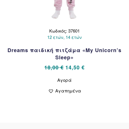
Κωδικός: 37601
12 ετών, 14 ετών
Dreams παιδική πιτζάμα «My Unicorn’s
Sleep»
Original
Η
18,00
€
14,50
€
price
τρέχουσα
Αυτό
Αγορά
το
was:
τιμή
προϊόν
18,00 €.
είναι:
Αγαπημένα
έχει
14,50 €.
πολλαπλές
παραλλαγές.
Οι
επιλογές
μπορούν