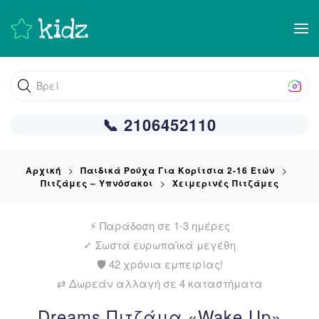
Skip
to
main
Βρείτε αυ
content
📞 2106452110
Αρχική
Παιδικά Ρούχα Για Κορίτσια 2-16 Ετών
Πιτζάμες – Υπνόσακοι
Χειμερινές Πιτζάμες
⚡ Παράδοση σε 1-3 ημέρες
✓
Σωστά ευρωπαϊκά μεγέθη
🛡️ 42 χρόνια εμπειρίας!
⇄ Δωρεάν αλλαγή σε 4 καταστήματα
Dreams Πιτζάμα «Wake Up»