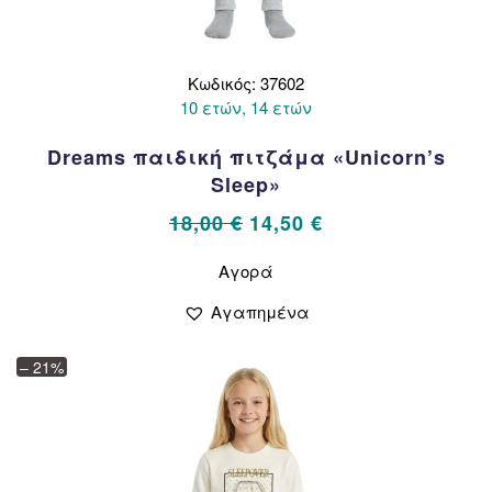
Κωδικός: 37602
10 ετών, 14 ετών
Dreams παιδική πιτζάμα «Unicorn’s
Sleep»
Original
Η
18,00
€
14,50
€
price
τρέχουσα
Αυτό
Αγορά
το
was:
τιμή
προϊόν
18,00 €.
είναι:
Αγαπημένα
έχει
14,50 €.
πολλαπλές
– 21%
παραλλαγές.
Οι
επιλογές
μπορούν
να
επιλεγούν