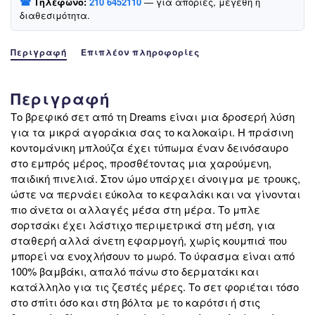
☎
Τηλέφωνο:
210 6452110
— για απορίες, μεγέθη ή
διαθεσιμότητα.
Περιγραφή
Επιπλέον πληροφορίες
Περιγραφή
Το βρεφικό σετ από τη Dreams είναι μια δροσερή λύση
για τα μικρά αγοράκια σας το καλοκαίρι. Η πράσινη
κοντομάνικη μπλούζα έχει τύπωμα έναν δεινόσαυρο
στο εμπρός μέρος, προσθέτοντας μια χαρούμενη,
παιδική πινελιά. Στον ώμο υπάρχει άνοιγμα με τρουκς,
ώστε να περνάει εύκολα το κεφαλάκι και να γίνονται
πιο άνετα οι αλλαγές μέσα στη μέρα. Το μπλε
σορτσάκι έχει λάστιχο περιμετρικά στη μέση, για
σταθερή αλλά άνετη εφαρμογή, χωρίς κουμπιά που
μπορεί να ενοχλήσουν το μωρό. Το ύφασμα είναι από
100% βαμβάκι, απαλό πάνω στο δερματάκι και
κατάλληλο για τις ζεστές μέρες. Το σετ φοριέται τόσο
στο σπίτι όσο και στη βόλτα με το καρότσι ή στις