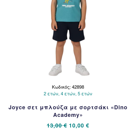
του
προϊόντος
Κωδικός: 42898
2 ετών, 4 ετών, 5 ετών
Joyce σετ μπλούζα με σορτσάκι «Dino
Academy»
Original
Η
13,00
€
10,00
€
price
τρέχουσα
Αυτό