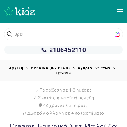
Skip
to
main
Βρείτε α
content
📞 2106452110
Αρχική
ΒΡΕΦΙΚΑ (0-2 ΕΤΩΝ)
Αγόρια 0-2 Ετών
Σετάκια
⚡ Παράδοση σε 1-3 ημέρες
✓
Σωστά ευρωπαϊκά μεγέθη
🛡️ 42 χρόνια εμπειρίας!
⇄ Δωρεάν αλλαγή σε 4 καταστήματα
Dreams Βρεφικό Σετ Μπλούζα