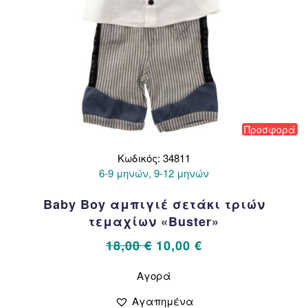
Προσφορά
Κωδικός: 34811
6-9 μηνών, 9-12 μηνών
Baby Boy αμπιγιέ σετάκι τριών
τεμαχίων «Buster»
Original
Η
18,00
€
10,00
€
price
τρέχουσα
Αυτό
Αγορά
το
was:
τιμή
προϊόν
18,00 €.
είναι:
Αγαπημένα
έχει