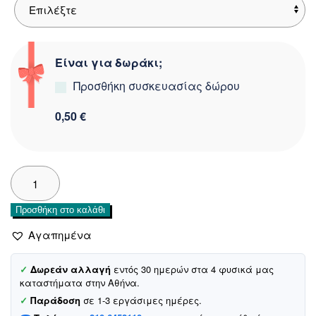
Είναι για δωράκι;
Προσθήκη συσκευασίας δώρου
0,50 €
Dreams
βρεφικό
σετ
Προσθήκη στο καλάθι
μπλούζα
με
Αγαπημένα
σορτσάκι
«Dinos
✓
Δωρεάν αλλαγή
εντός 30 ημερών στα 4 φυσικά μας
Green
καταστήματα στην Αθήνα.
Summer»
✓
Παράδοση
σε 1-3 εργάσιμες ημέρες.
ποσότητα