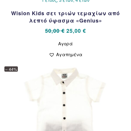
Wision Kids σετ τριών τεμαχίων από
λεπτό ύφασμα «Genius»
Original
Η
50,00
€
25,00
€
price
τρέχουσα
Αυτό
Αγορά
το
was:
τιμή
προϊόν
50,00 €.
είναι:
Αγαπημένα
έχει
25,00 €.
πολλαπλές
– 44%
παραλλαγές.
Οι
επιλογές
μπορούν
να
επιλεγούν
στη
σελίδα
του
προϊόντος