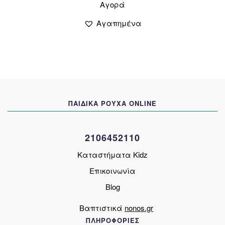
Αγορά
το
was:
τιμή
προϊόν
13,00 €.
είναι:
Αγαπημένα
έχει
10,00 €.
πολλαπλές
παραλλαγές.
Οι
επιλογές
μπορούν
να
ΠΑΙΔΙΚΑ ΡΟΥΧΑ ONLINE
επιλεγούν
στη
σελίδα
2106452110
του
προϊόντος
Καταστήματα Kidz
Επικοινωνία
Blog
Βαπτιστικά
nonos.gr
ΠΛΗΡΟΦΟΡΙΕΣ