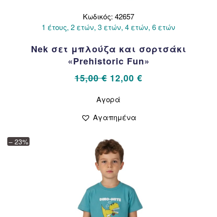
Κωδικός: 42657
1 έτους, 2 ετών, 3 ετών, 4 ετών, 6 ετών
Nek σετ μπλούζα και σορτσάκι
«Prehistoric Fun»
Original
Η
15,00
€
12,00
€
price
τρέχουσα
Αυτό
Αγορά
το
was:
τιμή
προϊόν
15,00 €.
είναι:
Αγαπημένα
έχει
12,00 €.
πολλαπλές
– 23%
παραλλαγές.
Οι
επιλογές
μπορούν
να
επιλεγούν
στη
σελίδα