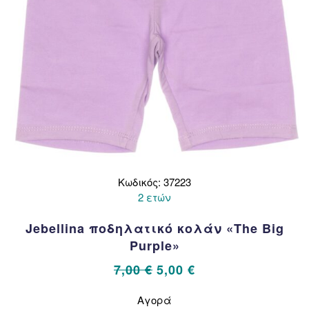
προϊόντος
Κωδικός: 37223
2 ετών
Jebellina ποδηλατικό κολάν «The Big
Purple»
Original
Η
7,00
€
5,00
€
price
τρέχουσα
Αυτό
Αγορά
το
was:
τιμή