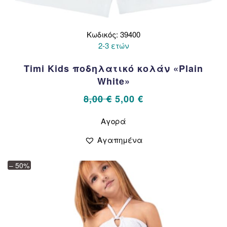
Κωδικός: 39400
2-3 ετών
Timi Kids ποδηλατικό κολάν «Plain
White»
Original
Η
8,00
€
5,00
€
price
τρέχουσα
Αυτό
Αγορά
το
was:
τιμή
προϊόν
8,00 €.
είναι:
Αγαπημένα
έχει
5,00 €.
πολλαπλές
– 50%
παραλλαγές.
Οι
επιλογές
μπορούν
να
επιλεγούν