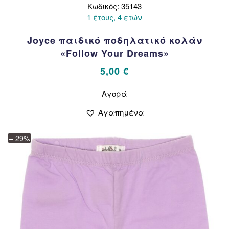
Κωδικός: 35143
1 έτους, 4 ετών
Joyce παιδικό ποδηλατικό κολάν
«Follow Your Dreams»
5,00
€
Αυτό
Αγορά
το
προϊόν
Αγαπημένα
έχει
πολλαπλές
– 29%
παραλλαγές.
Οι
επιλογές
μπορούν
να
επιλεγούν
στη
σελίδα
του