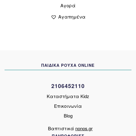
Αγορά
το
was:
τιμή
προϊόν
20,00 €.
είναι:
Αγαπημένα
έχει
10,00 €.
πολλαπλές
παραλλαγές.
Οι
επιλογές
μπορούν
να
ΠΑΙΔΙΚΑ ΡΟΥΧΑ ONLINE
επιλεγούν
στη
σελίδα
2106452110
του
προϊόντος
Καταστήματα Kidz
Επικοινωνία
Blog
Βαπτιστικά
nonos.gr
ΠΛΗΡΟΦΟΡΙΕΣ