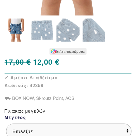
Δείτε παρόμοια
Original
Η
17,00
€
12,00
€
price
τρέχουσα
✓ Άμεσα Διαθέσιμο
was:
τιμή
Κωδικός:
42358
17,00 €.
είναι:
⛟ BOX NOW, Skroutz Point, ACS
12,00 €.
Πίνακας μεγεθών
Μέγεθος