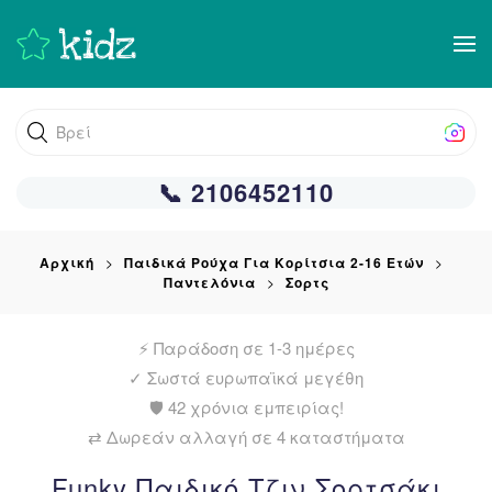
Skip
to
main
Βρείτε αυτ
content
📞 2106452110
Αρχική
Παιδικά Ρούχα Για Κορίτσια 2-16 Ετών
Παντελόνια
Σορτς
⚡ Παράδοση σε 1-3 ημέρες
✓
Σωστά ευρωπαϊκά μεγέθη
🛡️ 42 χρόνια εμπειρίας!
⇄ Δωρεάν αλλαγή σε 4 καταστήματα
Funky Παιδικό Τζιν Σορτσάκι