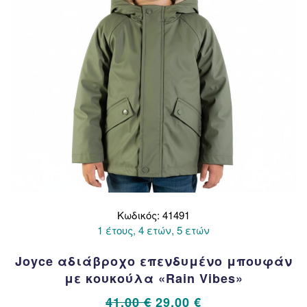
στη
σελίδα
του
προϊόντος
Κωδικός: 41491
1 έτους, 4 ετών, 5 ετών
Joyce αδιάβροχο επενδυμένο μπουφάν
με κουκούλα «Rain Vibes»
Original
Η
41,00
€
29,00
€