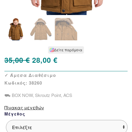
Δείτε παρόμοια
Original
Η
35,00
€
28,00
€
price
τρέχουσα
✓ Άμεσα Διαθέσιμο
was:
τιμή
Κωδικός:
38260
35,00 €.
είναι:
⛟ BOX NOW, Skroutz Point, ACS
28,00 €.
Πίνακας μεγεθών
Μέγεθος