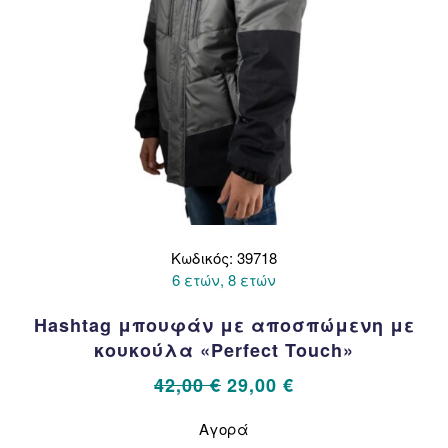
Κωδικός: 39718
6 ετών, 8 ετών
Hashtag μπουφάν με αποσπώμενη με
κουκούλα «Perfect Touch»
Original
Η
42,00
€
29,00
€
price
τρέχουσα
Αυτό
Αγορά
το
was:
τιμή