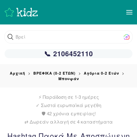
Skip
to
main
Βρείτε αυτ
content
📞 2106452110
Αρχική
ΒΡΕΦΙΚΑ (0-2 ΕΤΩΝ)
Αγόρια 0-2 Ετών
Μπουφάν
⚡ Παράδοση σε 1-3 ημέρες
✓
Σωστά ευρωπαϊκά μεγέθη
🛡️ 42 χρόνια εμπειρίας!
⇄ Δωρεάν αλλαγή σε 4 καταστήματα
Hashtag Παρκά Με Αποσπώμενη