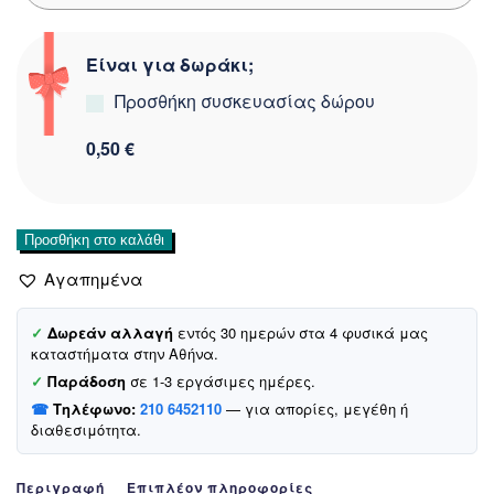
Είναι για δωράκι;
Προσθήκη συσκευασίας δώρου
0,50 €
Hashtag
Προσθήκη στο καλάθι
παρκά
Αγαπημένα
με
αποσπώμενη
κουκούλα
✓
Δωρεάν αλλαγή
εντός 30 ημερών στα 4 φυσικά μας
καταστήματα στην Αθήνα.
«Cool
Boy»
✓
Παράδοση
σε 1-3 εργάσιμες ημέρες.
ποσότητα
☎
Τηλέφωνο:
210 6452110
— για απορίες, μεγέθη ή
διαθεσιμότητα.
Περιγραφή
Επιπλέον πληροφορίες