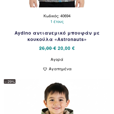
Κωδικός: 40694
1 έτους
Aydino αντιανεμικό μπουφάν με
κουκούλα «Astronauts»
Original
Η
26,00
€
20,00
€
price
τρέχουσα
Αυτό
Αγορά
το
was:
τιμή
προϊόν
26,00 €.
είναι:
Αγαπημένα
έχει
20,00 €.
πολλαπλές
– 29%
παραλλαγές.
Οι
επιλογές
μπορούν
να
επιλεγούν