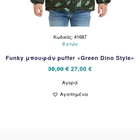
Κωδικός: 41687
6 ετών
Funky μπουφάν puffer «Green Dino Style»
Original
Η
38,00
€
27,00
€
price
τρέχουσα
Αυτό
Αγορά
το
was:
τιμή
προϊόν
38,00 €.
είναι:
Αγαπημένα
έχει
27,00 €.
πολλαπλές
παραλλαγές.
Οι
επιλογές
μπορούν
να