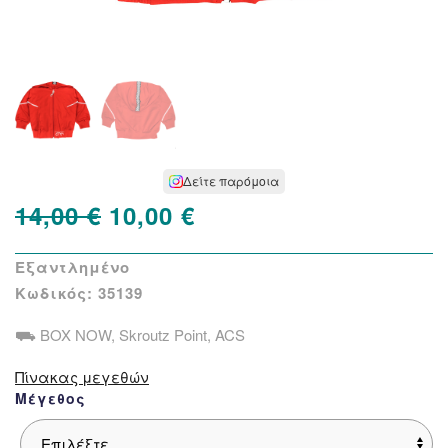
Δείτε παρόμοια
Original
Η
14,00
€
10,00
€
price
τρέχουσα
Εξαντλημένο
was:
τιμή
Κωδικός:
35139
14,00 €.
είναι:
⛟ BOX NOW, Skroutz Point, ACS
10,00 €.
Πίνακας μεγεθών
Μέγεθος