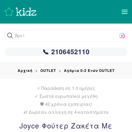
Skip
to
main
Βρείτε αυτό
content
📞 2106452110
Αρχική
OUTLET
Αγόρια 0-2 Ετών OUTLET
⚡ Παράδοση σε 1-3 ημέρες
✓
Σωστά ευρωπαϊκά μεγέθη
🛡️ 42 χρόνια εμπειρίας!
⇄ Δωρεάν αλλαγή σε 4 καταστήματα
Joyce Φούτερ Ζακέτα Με