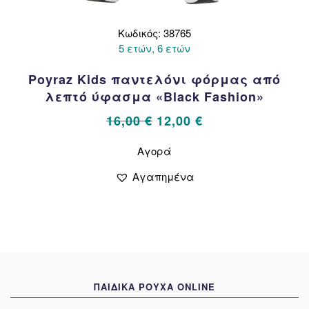
Κωδικός: 38765
5 ετών, 6 ετών
Poyraz Kids παντελόνι φόρμας από
λεπτό ύφασμα «Black Fashion»
Original
Η
16,00
€
12,00
€
price
τρέχουσα
Αυτό
Αγορά
το
was:
τιμή
προϊόν
16,00 €.
είναι:
Αγαπημένα
έχει
12,00 €.
πολλαπλές
παραλλαγές.
Οι
επιλογές
μπορούν
να
ΠΑΙΔΙΚΑ ΡΟΥΧΑ ONLINE
επιλεγούν
στη