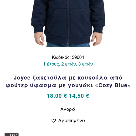
Κωδικός: 39604
1 έτους, 2 ετών, 3 ετών
Joyce ζακετούλα με κουκούλα από
φούτερ ύφασμα με γουνάκι «Cozy Blue»
Original
Η
18,00
€
14,50
€
price
τρέχουσα
Αυτό
Αγορά
το
was:
τιμή
προϊόν
18,00 €.
είναι:
Αγαπημένα
έχει
14,50 €.
πολλαπλές
– 18%
παραλλαγές.