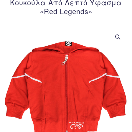
Κουκούλα Από Λεπτό Ύφασμα
«Red Legends»