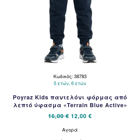
προϊόντος
Κωδικός: 38783
5 ετών, 6 ετών
Poyraz Kids παντελόνι φόρμας από
λεπτό ύφασμα «Terrain Blue Active»
Original
Η
16,00
€
12,00
€
price
τρέχουσα
Αυτό
Αγορά
το
was:
τιμή
προϊόν
16,00 €.
είναι: