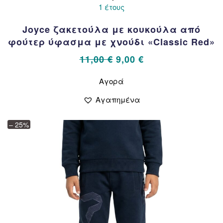
1 έτους
Joyce ζακετούλα με κουκούλα από
φούτερ ύφασμα με χνούδι «Classic Red»
Original
Η
11,00
€
9,00
€
price
τρέχουσα
Αυτό
Αγορά
το
was:
τιμή
προϊόν
11,00 €.
είναι:
Αγαπημένα
έχει
9,00 €.
πολλαπλές
– 25%
παραλλαγές.
Οι
επιλογές
μπορούν
να
επιλεγούν
στη
σελίδα
του