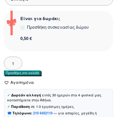
Είναι για δωράκι;
Προσθήκη συσκευασίας δώρου
0,50 €
Joyce
φούτερ
ζακέτα
Προσθήκη στο καλάθι
με
κουκούλα
Αγαπημένα
από
λεπτό
✓
Δωρεάν αλλαγή
εντός 30 ημερών στα 4 φυσικά μας
ύφασμα
καταστήματα στην Αθήνα.
«Red
✓
Παράδοση
σε 1-3 εργάσιμες ημέρες.
Legends»
☎
Τηλέφωνο:
210 6452110
— για απορίες, μεγέθη ή
ποσότητα