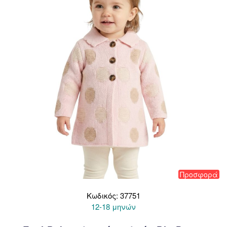
μπορούν
να
επιλεγούν
στη
σελίδα
του
προϊόντος
Προσφορά
Κωδικός: 37751
12-18 μηνών