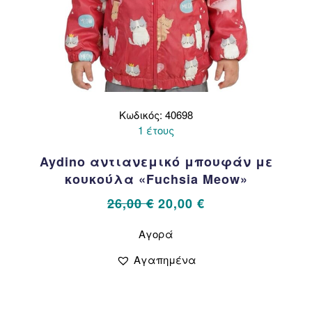
Κωδικός: 40698
1 έτους
Aydino αντιανεμικό μπουφάν με
κουκούλα «Fuchsia Meow»
Original
Η
26,00
€
20,00
€
price
τρέχουσα
Αυτό
Αγορά
το
was:
τιμή
προϊόν
26,00 €.
είναι:
Αγαπημένα
έχει
20,00 €.
πολλαπλές
παραλλαγές.
Οι