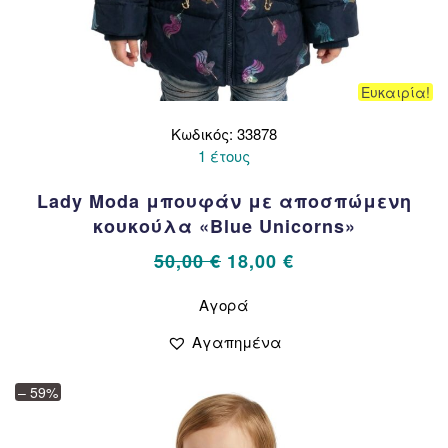
Ευκαιρία!
Κωδικός: 33878
1 έτους
Lady Moda μπουφάν με αποσπώμενη
κουκούλα «Blue Unicorns»
Original
Η
50,00
€
18,00
€
price
τρέχουσα
Αυτό
Αγορά
το
was:
τιμή
προϊόν
50,00 €.
είναι:
Αγαπημένα
έχει
18,00 €.
πολλαπλές
– 59%
παραλλαγές.
Οι
επιλογές