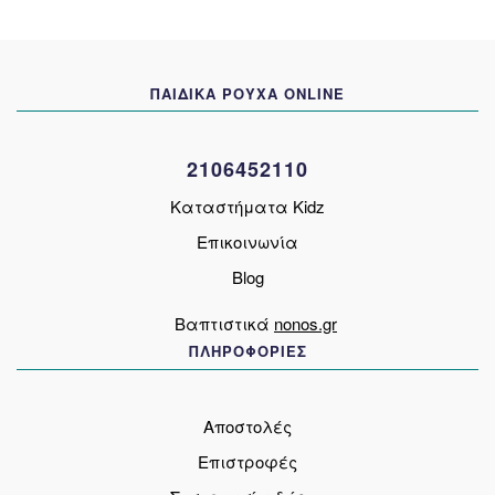
επιλογές
μπορούν
να
ΠΑΙΔΙΚΑ ΡΟΥΧΑ ONLINE
επιλεγούν
στη
σελίδα
2106452110
του
προϊόντος
Καταστήματα Kidz
Επικοινωνία
Blog
Βαπτιστικά
nonos.gr
ΠΛΗΡΟΦΟΡΙΕΣ
Αποστολές
Επιστροφές