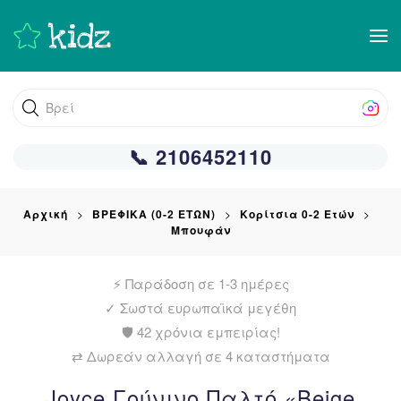
Skip
to
main
Βρείτε αυτό
content
📞 2106452110
Αρχική
ΒΡΕΦΙΚΑ (0-2 ΕΤΩΝ)
Κορίτσια 0-2 Ετών
Μπουφάν
⚡ Παράδοση σε 1-3 ημέρες
✓
Σωστά ευρωπαϊκά μεγέθη
🛡️ 42 χρόνια εμπειρίας!
⇄ Δωρεάν αλλαγή σε 4 καταστήματα
Joyce Γούνινο Παλτό «Beige