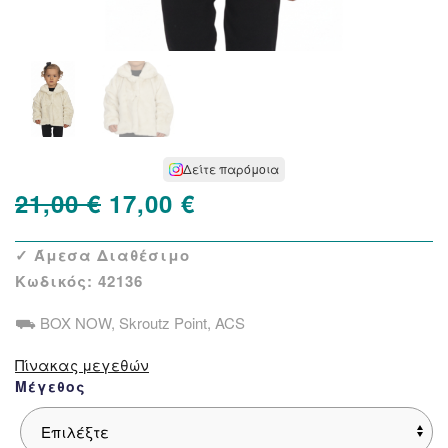
Δείτε παρόμοια
Original
Η
21,00
€
17,00
€
price
τρέχουσα
✓ Άμεσα Διαθέσιμο
was:
τιμή
Κωδικός:
42136
21,00 €.
είναι:
⛟ BOX NOW, Skroutz Point, ACS
17,00 €.
Πίνακας μεγεθών
Μέγεθος