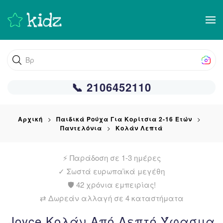
Skip
to
main
Βρείτε α
content
📞 2106452110
Αρχική
Παιδικά Ρούχα Για Κορίτσια 2-16 Ετών
Παντελόνια
Κολάν Λεπτά
⚡ Παράδοση σε 1-3 ημέρες
✓
Σωστά ευρωπαϊκά μεγέθη
🛡️ 42 χρόνια εμπειρίας!
⇄ Δωρεάν αλλαγή σε 4 καταστήματα
Joyce Κολάν Από Λεπτό Ύφασμα