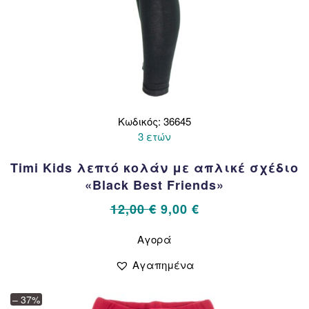
Κωδικός: 36645
3 ετών
Timi Kids λεπτό κολάν με απλικέ σχέδιο
«Black Best Friends»
Original
Η
12,00
€
9,00
€
price
τρέχουσα
Αυτό
Αγορά
το
was:
τιμή
προϊόν
12,00 €.
είναι:
Αγαπημένα
έχει
9,00 €.
πολλαπλές
– 37%
παραλλαγές.