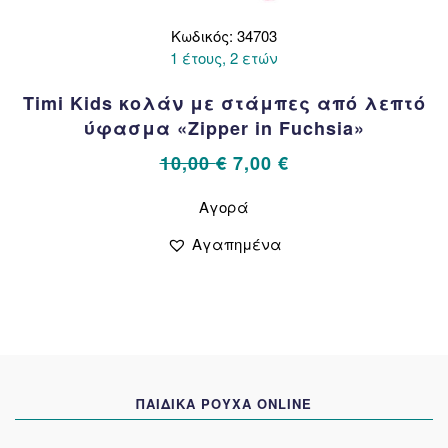
Κωδικός: 34703
1 έτους, 2 ετών
Timi Kids κολάν με στάμπες από λεπτό
ύφασμα «Zipper in Fuchsia»
Original
Η
10,00
€
7,00
€
price
τρέχουσα
Αυτό
Αγορά
το
was:
τιμή
προϊόν
10,00 €.
είναι:
Αγαπημένα
έχει
7,00 €.
πολλαπλές
παραλλαγές.
Οι
επιλογές
μπορούν
να
ΠΑΙΔΙΚΑ ΡΟΥΧΑ ONLINE
επιλεγούν
στη