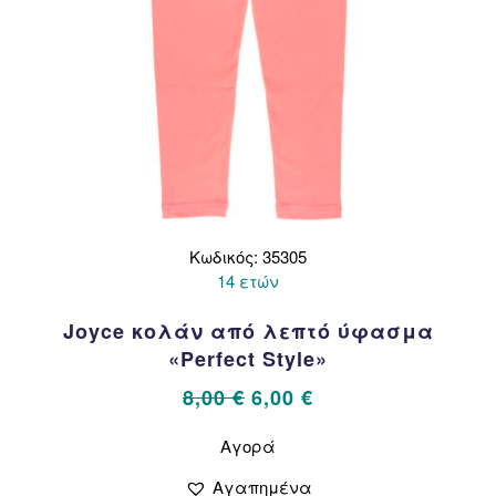
Κωδικός: 35305
14 ετών
Joyce κολάν από λεπτό ύφασμα
«Perfect Style»
Original
Η
8,00
€
6,00
€
price
τρέχουσα
Αυτό
Αγορά
το
was:
τιμή
προϊόν
8,00 €.
είναι:
Αγαπημένα
έχει