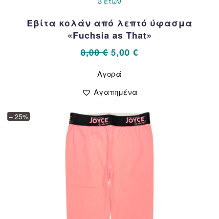
3 ετών
Εβίτα κολάν από λεπτό ύφασμα
«Fuchsia as That»
Original
Η
8,00
€
5,00
€
price
τρέχουσα
Αυτό
Αγορά
το
was:
τιμή
προϊόν
8,00 €.
είναι:
Αγαπημένα
έχει
5,00 €.
πολλαπλές
– 25%
παραλλαγές.
Οι
επιλογές
μπορούν
να
επιλεγούν
στη
σελίδα
του
προϊόντος