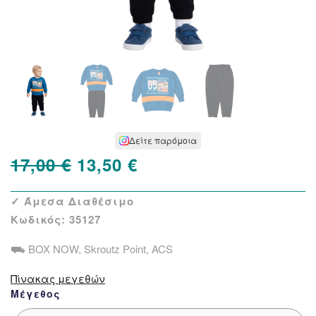
Δείτε παρόμοια
Original
Η
17,00
€
13,50
€
price
τρέχουσα
✓ Άμεσα Διαθέσιμο
was:
τιμή
Κωδικός:
35127
17,00 €.
είναι:
⛟ BOX NOW, Skroutz Point, ACS
13,50 €.
Πίνακας μεγεθών
Μέγεθος