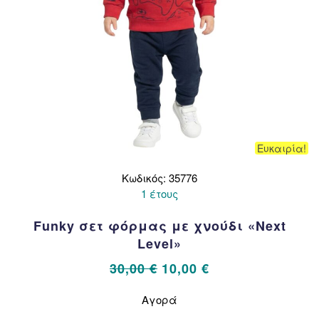
Ευκαιρία!
Κωδικός: 35776
1 έτους
Funky σετ φόρμας με χνούδι «Next
Level»
Original
Η
30,00
€
10,00
€
price
τρέχουσα
Αυτό
Αγορά
το
was:
τιμή
προϊόν