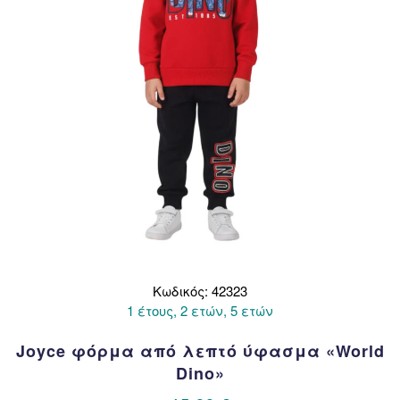
σελίδα
του
προϊόντος
Κωδικός: 42323
1 έτους, 2 ετών, 5 ετών
Joyce φόρμα από λεπτό ύφασμα «World
Dino»