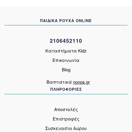
επιλογές
μπορούν
να
ΠΑΙΔΙΚΑ ΡΟΥΧΑ ONLINE
επιλεγούν
στη
σελίδα
2106452110
του
προϊόντος
Καταστήματα Kidz
Επικοινωνία
Blog
Βαπτιστικά
nonos.gr
ΠΛΗΡΟΦΟΡΙΕΣ
Αποστολές
Επιστροφές
Συσκευασία δώρου