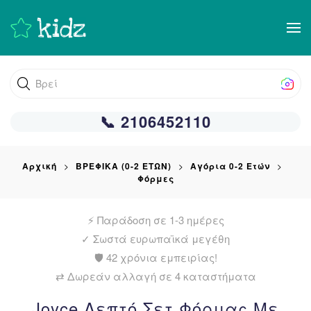
Skip
to
main
Βρείτε αυ
content
📞 2106452110
Αρχική
ΒΡΕΦΙΚΑ (0-2 ΕΤΩΝ)
Αγόρια 0-2 Ετών
Φόρμες
⚡ Παράδοση σε 1-3 ημέρες
✓
Σωστά ευρωπαϊκά μεγέθη
🛡️ 42 χρόνια εμπειρίας!
⇄ Δωρεάν αλλαγή σε 4 καταστήματα
Joyce Λεπτό Σετ Φόρμας Με