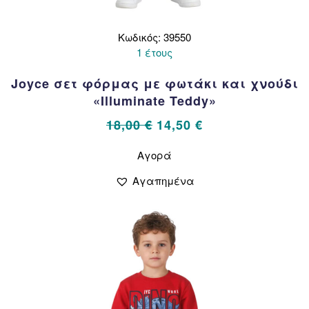
Κωδικός: 39550
1 έτους
Joyce σετ φόρμας με φωτάκι και χνούδι
«Illuminate Teddy»
Original
Η
18,00
€
14,50
€
price
τρέχουσα
Αυτό
Αγορά
το
was:
τιμή
προϊόν
18,00 €.
είναι:
Αγαπημένα
έχει
14,50 €.
πολλαπλές
παραλλαγές.
Οι
επιλογές
μπορούν
να
επιλεγούν
στη