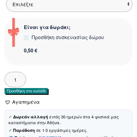
Είναι για δωράκι;
Προσθήκη συσκευασίας δώρου
0,50 €
Joyce
λεπτό
σετ
Προσθήκη στο καλάθι
φόρμας
με
Αγαπημένα
στάμπα
που
✓
Δωρεάν αλλαγή
εντός 30 ημερών στα 4 φυσικά μας
αλλάζει
καταστήματα στην Αθήνα.
σχέδιο
✓
Παράδοση
σε 1-3 εργάσιμες ημέρες.
«Super