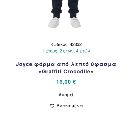
Κωδικός: 42332
1 έτους, 2 ετών, 4 ετών
Joyce φόρμα από λεπτό ύφασμα
«Graffiti Crocodile»
16,00
€
Αυτό
Αγορά
το
προϊόν
Αγαπημένα
έχει
πολλαπλές
παραλλαγές.
Οι