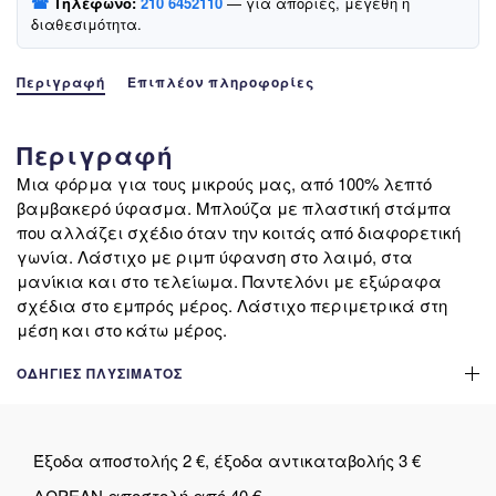
☎
Τηλέφωνο:
210 6452110
— για απορίες, μεγέθη ή
Race»
διαθεσιμότητα.
ποσότητα
Περιγραφή
Επιπλέον πληροφορίες
Περιγραφή
Μια φόρμα για τους μικρούς μας, από 100% λεπτό
βαμβακερό ύφασμα. Μπλούζα με πλαστική στάμπα
που αλλάζει σχέδιο όταν την κοιτάς από διαφορετική
γωνία. Λάστιχο με ριμπ ύφανση στο λαιμό, στα
μανίκια και στο τελείωμα. Παντελόνι με εξώραφα
σχέδια στο εμπρός μέρος. Λάστιχο περιμετρικά στη
μέση και στο κάτω μέρος.
ΟΔΗΓΊΕΣ ΠΛΥΣΊΜΑΤΟΣ
Έξοδα αποστολής 2 €, έξοδα αντικαταβολής 3 €
ΔΩΡΕΑΝ αποστολή από 40 €