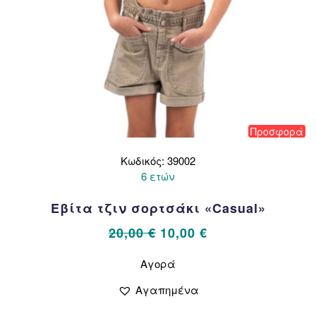
Προσφορά
Κωδικός: 39002
6 ετών
Εβίτα τζιν σορτσάκι «Casual»
Original
Η
20,00
€
10,00
€
price
τρέχουσα
Αυτό
Αγορά
το
was:
τιμή
προϊόν
20,00 €.
είναι:
Αγαπημένα
έχει
10,00 €.
πολλαπλές