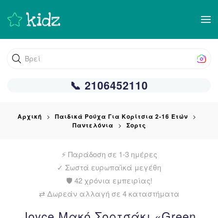
Skip
to
main
Βρείτε αυτό
content
📞 2106452110
Αρχική
Παιδικά Ρούχα Για Κορίτσια 2-16 Ετών
Παντελόνια
Σορτς
⚡ Παράδοση σε 1-3 ημέρες
✓
Σωστά ευρωπαϊκά μεγέθη
🛡️ 42 χρόνια εμπειρίας!
⇄ Δωρεάν αλλαγή σε 4 καταστήματα
Joyce Μακό Σορτσάκι «Green