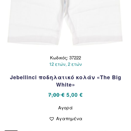
Κωδικός: 37222
12 ετών, 2 ετών
Jebellinci ποδηλατικό κολάν «The Big
White»
Original
Η
7,00
€
5,00
€
price
τρέχουσα
Αυτό
Αγορά
το
was:
τιμή
προϊόν
7,00 €.
είναι:
Αγαπημένα
έχει
5,00 €.
πολλαπλές