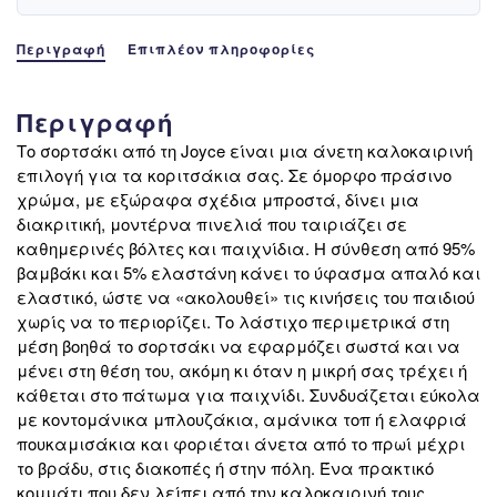
Περιγραφή
Επιπλέον πληροφορίες
Περιγραφή
Το σορτσάκι από τη Joyce είναι μια άνετη καλοκαιρινή
επιλογή για τα κοριτσάκια σας. Σε όμορφο πράσινο
χρώμα, με εξώραφα σχέδια μπροστά, δίνει μια
διακριτική, μοντέρνα πινελιά που ταιριάζει σε
καθημερινές βόλτες και παιχνίδια. Η σύνθεση από 95%
βαμβάκι και 5% ελαστάνη κάνει το ύφασμα απαλό και
ελαστικό, ώστε να «ακολουθεί» τις κινήσεις του παιδιού
χωρίς να το περιορίζει. Το λάστιχο περιμετρικά στη
μέση βοηθά το σορτσάκι να εφαρμόζει σωστά και να
μένει στη θέση του, ακόμη κι όταν η μικρή σας τρέχει ή
κάθεται στο πάτωμα για παιχνίδι. Συνδυάζεται εύκολα
με κοντομάνικα μπλουζάκια, αμάνικα τοπ ή ελαφριά
πουκαμισάκια και φοριέται άνετα από το πρωί μέχρι
το βράδυ, στις διακοπές ή στην πόλη. Ένα πρακτικό
κομμάτι που δεν λείπει από την καλοκαιρινή τους