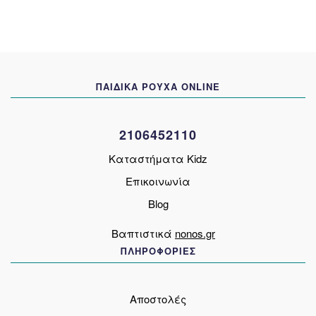
παραλλαγές.
Οι
επιλογές
μπορούν
να
ΠΑΙΔΙΚΑ ΡΟΥΧΑ ONLINE
επιλεγούν
στη
σελίδα
2106452110
του
προϊόντος
Καταστήματα Kidz
Επικοινωνία
Blog
Βαπτιστικά
nonos.gr
ΠΛΗΡΟΦΟΡΙΕΣ
Αποστολές