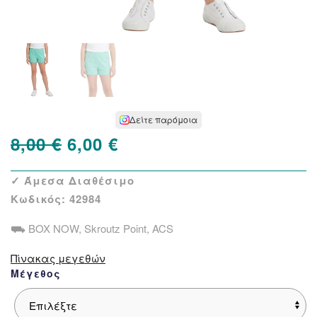
Δείτε παρόμοια
Original
Η
8,00
€
6,00
€
price
τρέχουσα
✓ Άμεσα Διαθέσιμο
was:
τιμή
Κωδικός:
42984
8,00 €.
είναι:
⛟ BOX NOW, Skroutz Point, ACS
6,00 €.
Πίνακας μεγεθών
Μέγεθος