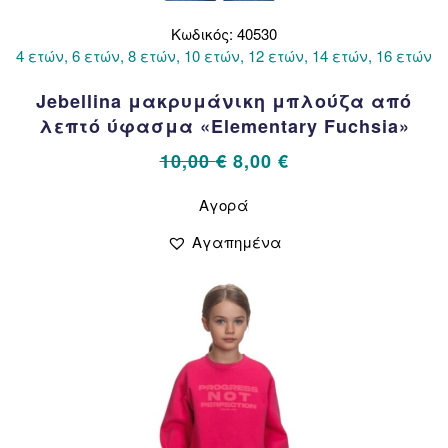
Κωδικός: 40530
4 ετών, 6 ετών, 8 ετών, 10 ετών, 12 ετών, 14 ετών, 16 ετών
Jebellina μακρυμάνικη μπλούζα από
λεπτό ύφασμα «Elementary Fuchsia»
Original
Η
10,00
€
8,00
€
price
τρέχουσα
Αυτό
Αγορά
το
was:
τιμή
προϊόν
10,00 €.
είναι:
Αγαπημένα
έχει
8,00 €.
πολλαπλές
παραλλαγές.
Οι
επιλογές
μπορούν
να
επιλεγούν
στη
σελίδα