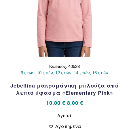
Κωδικός: 40528
6 ετών, 10 ετών, 12 ετών, 14 ετών, 16 ετών
Jebellina μακρυμάνικη μπλούζα από
λεπτό ύφασμα «Elementary Pink»
Original
Η
10,00
€
8,00
€
price
τρέχουσα
Αυτό
Αγορά
το
was:
τιμή
προϊόν
10,00 €.
είναι:
Αγαπημένα
έχει