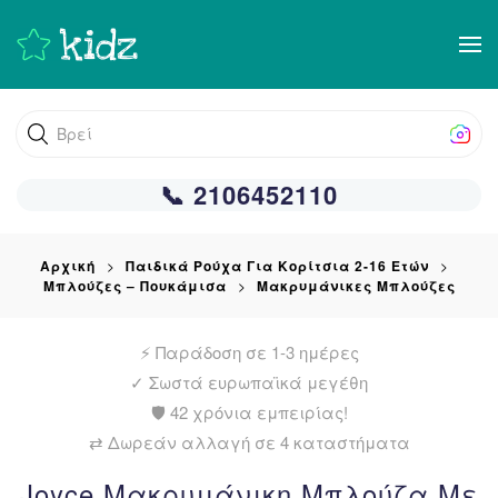
Skip
to
main
Βρείτε αυτ
content
📞 2106452110
Αρχική
Παιδικά Ρούχα Για Κορίτσια 2-16 Ετών
Μπλούζες – Πουκάμισα
Μακρυμάνικες Μπλούζες
⚡ Παράδοση σε 1-3 ημέρες
✓
Σωστά ευρωπαϊκά μεγέθη
🛡️ 42 χρόνια εμπειρίας!
⇄ Δωρεάν αλλαγή σε 4 καταστήματα
Joyce Μακρυμάνικη Μπλούζα Με