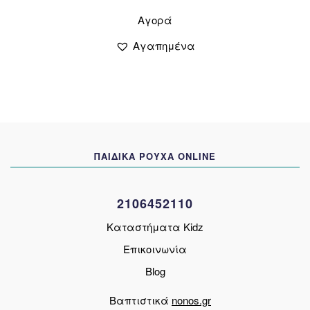
Αυτό
Αγορά
το
προϊόν
Αγαπημένα
έχει
πολλαπλές
παραλλαγές.
Οι
επιλογές
μπορούν
να
ΠΑΙΔΙΚΑ ΡΟΥΧΑ ONLINE
επιλεγούν
στη
σελίδα
2106452110
του
προϊόντος
Καταστήματα Kidz
Επικοινωνία
Blog
Βαπτιστικά
nonos.gr