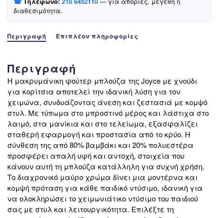
☎
Τηλέφωνο:
210 6452110
— για απορίες, μεγέθη ή
ποσότητα
διαθεσιμότητα.
Περιγραφή
Επιπλέον πληροφορίες
Περιγραφή
Η μακρυμάνικη φούτερ μπλούζα της Joyce με χνούδι
για κορίτσια αποτελεί την ιδανική λύση για τον
χειμώνα, συνδυάζοντας άνεση και ζεστασιά με κομψό
στυλ. Με τύπωμα στο μπροστινό μέρος και λάστιχα στο
λαιμό, στα μανίκια και στο τελείωμα, εξασφαλίζει
σταθερή εφαρμογή και προστασία από το κρύο. Η
σύνθεση της από 80% βαμβάκι και 20% πολυεστέρα
προσφέρει απαλή υφή και αντοχή, στοιχεία που
κάνουν αυτή τη μπλούζα κατάλληλη για συχνή χρήση.
Το διαχρονικό μαύρο χρώμα δίνει μια μοντέρνα και
κομψή πρόταση για κάθε παιδικό ντύσιμο, ιδανική για
να ολοκληρώσει το χειμωνιάτικο ντύσιμο του παιδιού
σας με στυλ και λειτουργικότητα. Επιλέξτε τη