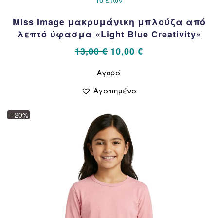
Miss Image μακρυμάνικη μπλούζα από
λεπτό ύφασμα «Light Blue Creativity»
Original
Η
13,00
€
10,00
€
price
τρέχουσα
Αυτό
Αγορά
το
was:
τιμή
προϊόν
13,00 €.
είναι:
Αγαπημένα
έχει
10,00 €.
πολλαπλές
– 20%
παραλλαγές.
Οι
επιλογές
μπορούν
να
επιλεγούν
στη
σελίδα
του
προϊόντος