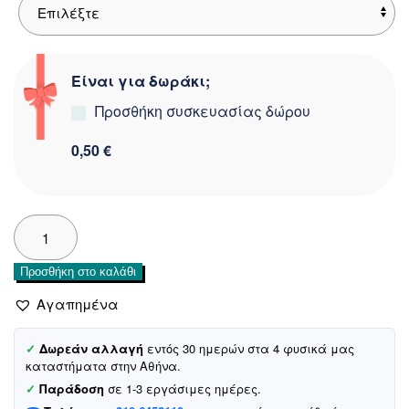
Είναι για δωράκι;
Προσθήκη συσκευασίας δώρου
0,50 €
Joyce
μακρυμάνικη
μπλούζα
Προσθήκη στο καλάθι
με
χνούδι
Αγαπημένα
«Progress
Not
✓
Δωρεάν αλλαγή
εντός 30 ημερών στα 4 φυσικά μας
Perfection
καταστήματα στην Αθήνα.
in
✓
Παράδοση
σε 1-3 εργάσιμες ημέρες.
Black»