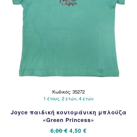
σελίδα
του
προϊόντος
Κωδικός: 35272
1 έτους, 2 ετών, 4 ετών
Joyce παιδική κοντομάνικη μπλούζα
«Green Princess»
Original
Η
6,00
€
4,50
€