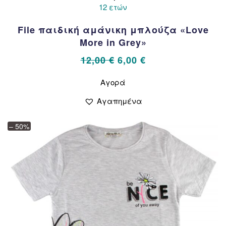
12 ετών
File παιδική αμάνικη μπλούζα «Love
More in Grey»
Original
Η
12,00
€
6,00
€
price
τρέχουσα
Αυτό
Αγορά
το
was:
τιμή
προϊόν
12,00 €.
είναι:
Αγαπημένα
έχει
6,00 €.
πολλαπλές
– 50%
παραλλαγές.
Οι
επιλογές
μπορούν
να
επιλεγούν
στη
σελίδα
του