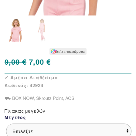
Δείτε παρόμοια
Original
Η
9,00
€
7,00
€
price
τρέχουσα
✓ Άμεσα Διαθέσιμο
was:
τιμή
Κωδικός:
42924
9,00 €.
είναι:
⛟ BOX NOW, Skroutz Point, ACS
7,00 €.
Πίνακας μεγεθών
Μέγεθος