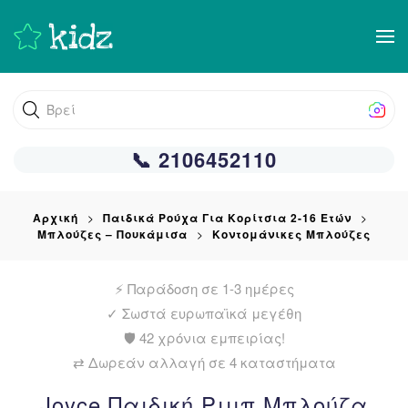
Skip
to
main
Βρείτε αυτό
content
📞 2106452110
Αρχική
Παιδικά Ρούχα Για Κορίτσια 2-16 Ετών
Μπλούζες – Πουκάμισα
Κοντομάνικες Μπλούζες
⚡ Παράδοση σε 1-3 ημέρες
✓
Σωστά ευρωπαϊκά μεγέθη
🛡️ 42 χρόνια εμπειρίας!
⇄ Δωρεάν αλλαγή σε 4 καταστήματα
Joyce Παιδική Ριμπ Μπλούζα