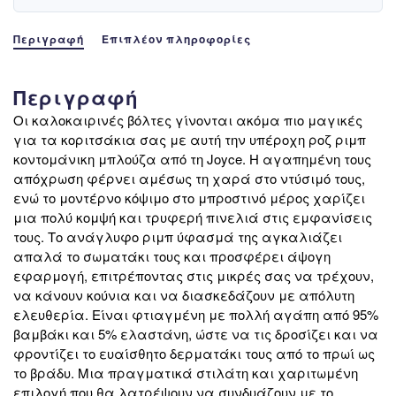
Περιγραφή
Επιπλέον πληροφορίες
Περιγραφή
Οι καλοκαιρινές βόλτες γίνονται ακόμα πιο μαγικές
για τα κοριτσάκια σας με αυτή την υπέροχη ροζ ριμπ
κοντομάνικη μπλούζα από τη Joyce. Η αγαπημένη τους
απόχρωση φέρνει αμέσως τη χαρά στο ντύσιμό τους,
ενώ το μοντέρνο κόψιμο στο μπροστινό μέρος χαρίζει
μια πολύ κομψή και τρυφερή πινελιά στις εμφανίσεις
τους. Το ανάγλυφο ριμπ ύφασμά της αγκαλιάζει
απαλά το σωματάκι τους και προσφέρει άψογη
εφαρμογή, επιτρέποντας στις μικρές σας να τρέχουν,
να κάνουν κούνια και να διασκεδάζουν με απόλυτη
ελευθερία. Είναι φτιαγμένη με πολλή αγάπη από 95%
βαμβάκι και 5% ελαστάνη, ώστε να τις δροσίζει και να
φροντίζει το ευαίσθητο δερματάκι τους από το πρωί ως
το βράδυ. Μια πραγματικά στιλάτη και χαριτωμένη
επιλογή που θα λατρέψουν να συνδυάζουν με το