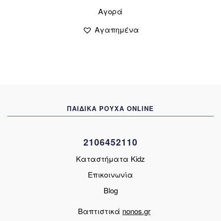
price
τρέχουσα
Αυτό
Αγορά
το
was:
τιμή
προϊόν
6,00 €.
είναι:
Αγαπημένα
έχει
4,50 €.
πολλαπλές
παραλλαγές.
Οι
επιλογές
μπορούν
να
ΠΑΙΔΙΚΑ ΡΟΥΧΑ ONLINE
επιλεγούν
στη
σελίδα
2106452110
του
προϊόντος
Καταστήματα Kidz
Επικοινωνία
Blog
Βαπτιστικά
nonos.gr