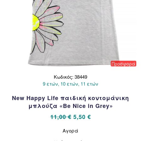
προϊόντος
Προσφορά
Κωδικός: 38449
9 ετών, 10 ετών, 11 ετών
New Happy Life παιδική κοντομάνικη
μπλούζα «Be Nice in Grey»
Original
Η
11,00
€
5,50
€
price
τρέχουσα
Αυτό
Αγορά
το
was:
τιμή
προϊόν
11,00 €.
είναι: