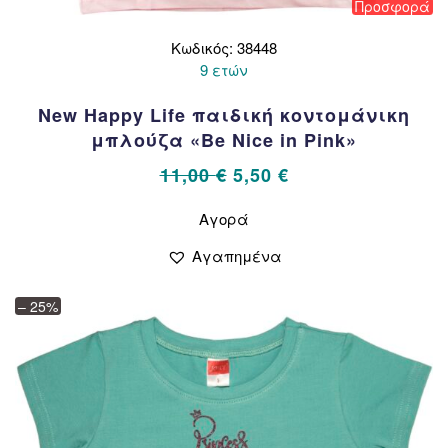
Προσφορά
Κωδικός: 38448
9 ετών
New Happy Life παιδική κοντομάνικη
μπλούζα «Be Nice in Pink»
Original
Η
11,00
€
5,50
€
price
τρέχουσα
Αυτό
Αγορά
το
was:
τιμή
προϊόν
11,00 €.
είναι:
Αγαπημένα
έχει
5,50 €.
πολλαπλές
– 25%
παραλλαγές.
Οι
επιλογές
μπορούν
να
επιλεγούν
στη