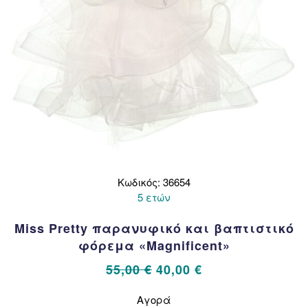
Κωδικός: 36654
5 ετών
Miss Pretty παρανυφικό και βαπτιστικό
φόρεμα «Magnificent»
Original
Η
55,00
€
40,00
€
price
τρέχουσα
Αυτό
Αγορά
το
was:
τιμή