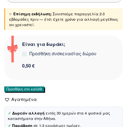
✨
Επίσημη εκδήλωση;
Συνιστούμε παραγγελία 2-3
εβδομάδες πριν — έτσι έχετε χρόνο για αλλαγή μεγέθους
αν χρειαστεί.
Είναι για δωράκι;
Προσθήκη συσκευασίας δώρου
0,50 €
Ken
Προσθήκη στο καλάθι
Club
Αγαπημένα
παρανυφικό
φόρεμα
«Ascendancy»
✓
Δωρεάν αλλαγή
εντός 30 ημερών στα 4 φυσικά μας
καταστήματα στην Αθήνα.
ποσότητα
✓
Παράδοση
σε 1-3 εργάσιμες ημέρες.