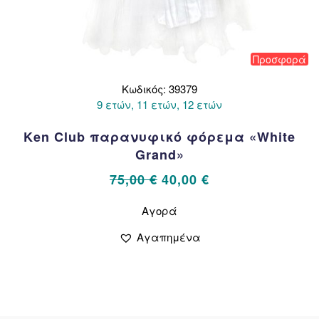
Προσφορά
Κωδικός: 39379
9 ετών, 11 ετών, 12 ετών
Ken Club παρανυφικό φόρεμα «White
Grand»
Original
Η
75,00
€
40,00
€
price
τρέχουσα
Αυτό
Αγορά
το
was:
τιμή
προϊόν
75,00 €.
είναι:
Αγαπημένα
έχει
40,00 €.
πολλαπλές
παραλλαγές.
Οι
επιλογές