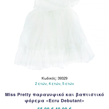
στη
σελίδα
του
προϊόντος
Κωδικός: 39329
2 ετών, 4 ετών, 5 ετών
Miss Pretty παρανυφικό και βαπτιστικό
φόρεμα «Ecru Debutant»
Original
Η
65,00
€
40,00
€