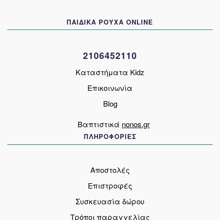
μπορούν
να
ΠΑΙΔΙΚΑ ΡΟΥΧΑ ONLINE
επιλεγούν
στη
σελίδα
2106452110
του
προϊόντος
Καταστήματα Kidz
Επικοινωνία
Blog
Βαπτιστικά
nonos.gr
ΠΛΗΡΟΦΟΡΙΕΣ
Αποστολές
Επιστροφές
Συσκευασία δώρου
Τρόποι παραγγελίας