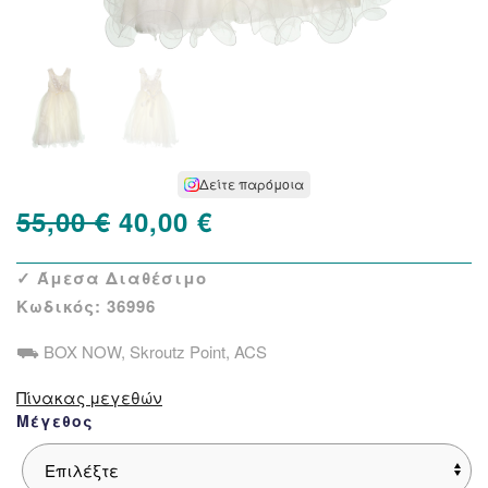
Δείτε παρόμοια
Original
Η
55,00
€
40,00
€
price
τρέχουσα
✓ Άμεσα Διαθέσιμο
was:
τιμή
Κωδικός:
36996
55,00 €.
είναι:
⛟ BOX NOW, Skroutz Point, ACS
40,00 €.
Πίνακας μεγεθών
Μέγεθος