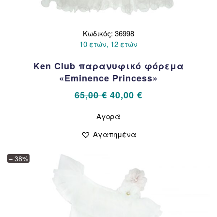
Κωδικός: 36998
10 ετών, 12 ετών
Ken Club παρανυφικό φόρεμα
«Eminence Princess»
Original
Η
65,00
€
40,00
€
price
τρέχουσα
Αυτό
Αγορά
το
was:
τιμή
προϊόν
65,00 €.
είναι:
Αγαπημένα
έχει
40,00 €.
πολλαπλές
– 38%
παραλλαγές.
Οι
επιλογές
μπορούν
να
επιλεγούν