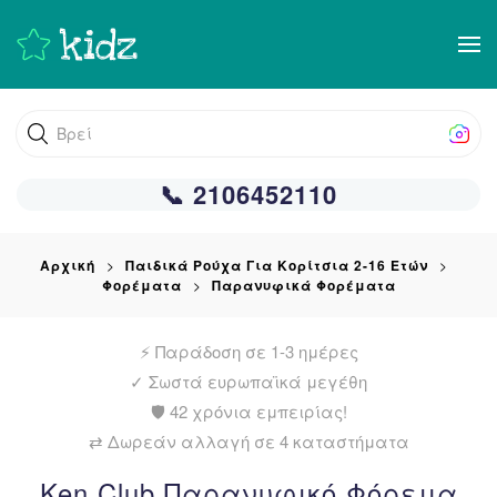
Skip
to
main
Βρείτε αυτ
content
📞 2106452110
Αρχική
Παιδικά Ρούχα Για Κορίτσια 2-16 Ετών
Φορέματα
Παρανυφικά Φορέματα
⚡ Παράδοση σε 1-3 ημέρες
✓
Σωστά ευρωπαϊκά μεγέθη
🛡️ 42 χρόνια εμπειρίας!
⇄ Δωρεάν αλλαγή σε 4 καταστήματα
Ken Club Παρανυφικό Φόρεμα