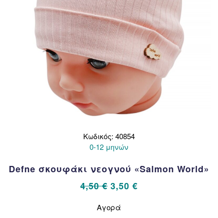
Κωδικός: 40854
0-12 μηνών
Defne σκουφάκι νεογνού «Salmon World»
Original
Η
4,50
€
3,50
€
price
τρέχουσα
Αυτό
Αγορά
το
was:
τιμή