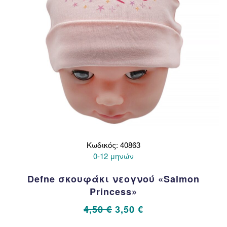
του
προϊόντος
Κωδικός: 40863
0-12 μηνών
Defne σκουφάκι νεογνού «Salmon
Princess»
Original
Η
4,50
€
3,50
€
price
τρέχουσα
Αυτό