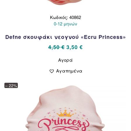
Κωδικός: 40862
0-12 μηνών
Defne σκουφάκι νεογνού «Ecru Princess»
Original
Η
4,50
€
3,50
€
price
τρέχουσα
Αυτό
Αγορά
το
was:
τιμή
προϊόν
4,50 €.
είναι:
Αγαπημένα
έχει
3,50 €.
πολλαπλές
– 22%
παραλλαγές.
Οι
επιλογές
μπορούν
να
επιλεγούν
στη
σελίδα