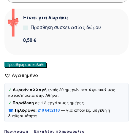
Είναι για δωράκι;
Προσθήκη συσκευασίας δώρου
0,50 €
Kitti
Προσθήκη στο καλάθι
πλεκτό
Αγαπημένα
σετ
σκούφος-
κασκόλ-
✓
Δωρεάν αλλαγή
εντός 30 ημερών στα 4 φυσικά μας
καταστήματα στην Αθήνα.
γάντια
«Pink
✓
Παράδοση
σε 1-3 εργάσιμες ημέρες.
Warmth»
☎
Τηλέφωνο:
210 6452110
— για απορίες, μεγέθη ή
ποσότητα
διαθεσιμότητα.
Περιγραφή
Επιπλέον πληροφορίες