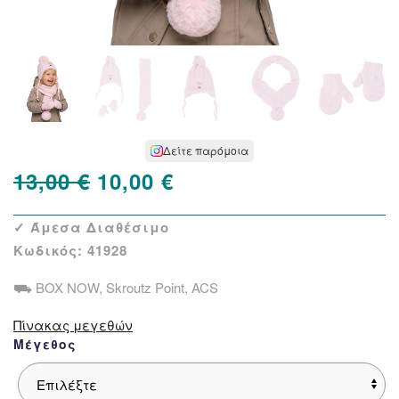
Δείτε παρόμοια
Original
Η
13,00
€
10,00
€
price
τρέχουσα
✓ Άμεσα Διαθέσιμο
was:
τιμή
Κωδικός:
41928
13,00 €.
είναι:
⛟ BOX NOW, Skroutz Point, ACS
10,00 €.
Πίνακας μεγεθών
Μέγεθος