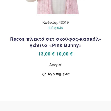
Κωδικός: 42019
1-2 ετών
Recos πλεκτό σετ σκούφος-κασκόλ-
γάντια «Pink Bunny»
Original
Η
13,00
€
10,00
€
price
τρέχουσα
Αυτό
Αγορά
το
was:
τιμή
προϊόν
13,00 €.
είναι:
Αγαπημένα
έχει
10,00 €.
πολλαπλές
παραλλαγές.
Οι
επιλογές
μπορούν
να