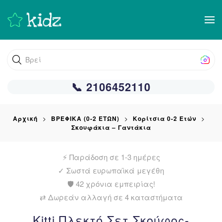
Skip
to
main
Βρείτε αυτ
content
📞 2106452110
Αρχική
ΒΡΕΦΙΚΑ (0-2 ΕΤΩΝ)
Κορίτσια 0-2 Ετών
Σκουφάκια – Γαντάκια
⚡ Παράδοση σε 1-3 ημέρες
✓
Σωστά ευρωπαϊκά μεγέθη
🛡️ 42 χρόνια εμπειρίας!
⇄ Δωρεάν αλλαγή σε 4 καταστήματα
Kitti Πλεκτό Σετ Σκούφος-