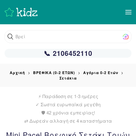
Skip
to
main
Βρείτε αυτ
content
📞 2106452110
Αρχική
ΒΡΕΦΙΚΑ (0-2 ΕΤΩΝ)
Αγόρια 0-2 Ετών
Σετάκια
⚡ Παράδοση σε 1-3 ημέρες
✓
Σωστά ευρωπαϊκά μεγέθη
🛡️ 42 χρόνια εμπειρίας!
⇄ Δωρεάν αλλαγή σε 4 καταστήματα
Mini Pacel Βρεφικό Σετάκι Τριών