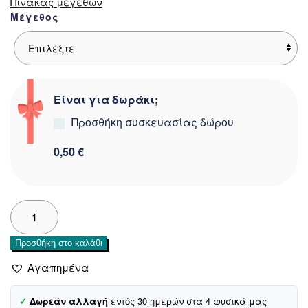
Πίνακας μεγεθών
Μέγεθος
Είναι για δωράκι;
Προσθήκη συσκευασίας δώρου
0,50 €
Mini
Pacel
βρεφικό
Προσθήκη στο καλάθι
σετάκι
τριών
Αγαπημένα
τεμαχίων
«Let’s
✓
Δωρεάν αλλαγή
εντός 30 ημερών στα 4 φυσικά μας