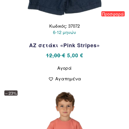
Προσφορά
Κωδικός: 37072
6-12 μηνών
AZ σετάκι «Pink Stripes»
Original
Η
12,00
€
5,00
€
price
τρέχουσα
Αυτό
Αγορά
το
was:
τιμή
προϊόν
12,00 €.
είναι:
Αγαπημένα
έχει
5,00 €.
πολλαπλές
– 23%
παραλλαγές.
Οι
επιλογές
μπορούν
να
επιλεγούν