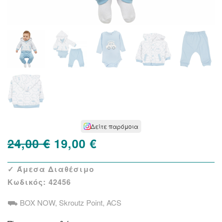
Δείτε παρόμοια
Original
Η
24,00
€
19,00
€
price
τρέχουσα
✓ Άμεσα Διαθέσιμο
was:
τιμή
Κωδικός:
42456
24,00 €.
είναι:
⛟ BOX NOW, Skroutz Point, ACS
19,00 €.