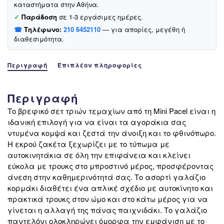
Play»
καταστήματα στην Αθήνα.
ποσότητα
✓
Παράδοση
σε 1-3 εργάσιμες ημέρες.
☎
Τηλέφωνο:
210 6452110
— για απορίες, μεγέθη ή
διαθεσιμότητα.
Περιγραφή
Επιπλέον πληροφορίες
Περιγραφή
Το βρεφικό σετ τριών τεμαχίων από τη Mini Pacel είναι η
ιδανική επιλογή για να είναι τα αγοράκια σας
ντυμένα κομψά και ζεστά την άνοιξη και το φθινόπωρο.
Η εκρού ζακέτα ξεχωρίζει με το τύπωμα με
αυτοκινητάκια σε όλη την επιφάνεια και κλείνει
εύκολα με τρουκς στο μπροστινό μέρος, προσφέροντας
άνεση στην καθημερινότητά σας. Το ασορτί γαλάζιο
κορμάκι διαθέτει ένα απλικέ σχέδιο με αυτοκίνητο και
πρακτικά τρουκς στον ώμο και στο κάτω μέρος για να
γίνεται η αλλαγή της πάνας παιχνιδάκι. Το γαλάζιο
παντελόνι ολοκληρώνει όμορφα την εμφάνιση με το