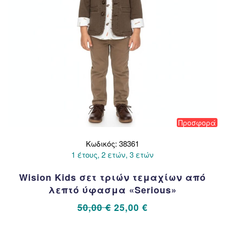
του
προϊόντος
Προσφορά
Κωδικός: 38361
1 έτους, 2 ετών, 3 ετών
Wision Kids σετ τριών τεμαχίων από
λεπτό ύφασμα «Serious»
Original
Η
50,00
€
25,00
€
price
τρέχουσα
Αυτό