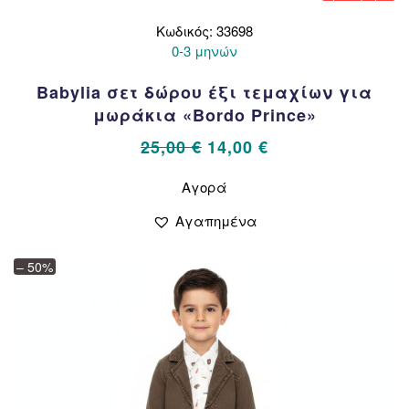
Κωδικός: 33698
0-3 μηνών
Babylia σετ δώρου έξι τεμαχίων για
μωράκια «Bordo Prince»
Original
Η
25,00
€
14,00
€
price
τρέχουσα
Αυτό
Αγορά
το
was:
τιμή
προϊόν
25,00 €.
είναι:
Αγαπημένα
έχει
14,00 €.
πολλαπλές
– 50%
παραλλαγές.
Οι
επιλογές
μπορούν
να
επιλεγούν
στη
σελίδα