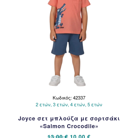
στη
σελίδα
του
προϊόντος
Κωδικός: 42337
2 ετών, 3 ετών, 4 ετών, 5 ετών
Joyce σετ μπλούζα με σορτσάκι
«Salmon Crocodile»
Original
Η
13,00
€
10,00
€