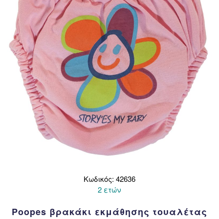
να
επιλεγούν
στη
σελίδα
του
προϊόντος
Κωδικός: 42636
2 ετών
Poopes βρακάκι εκμάθησης τουαλέτας