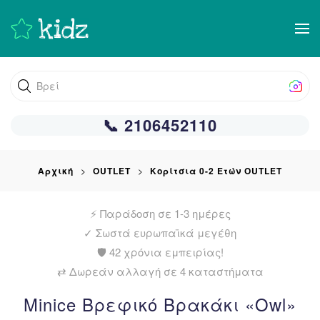
Skip
to
main
Βρείτε αυτό
content
📞 2106452110
Αρχική
OUTLET
Κορίτσια 0-2 Ετών OUTLET
⚡ Παράδοση σε 1-3 ημέρες
✓
Σωστά ευρωπαϊκά μεγέθη
🛡️ 42 χρόνια εμπειρίας!
⇄ Δωρεάν αλλαγή σε 4 καταστήματα
Minice Βρεφικό Βρακάκι «Owl»