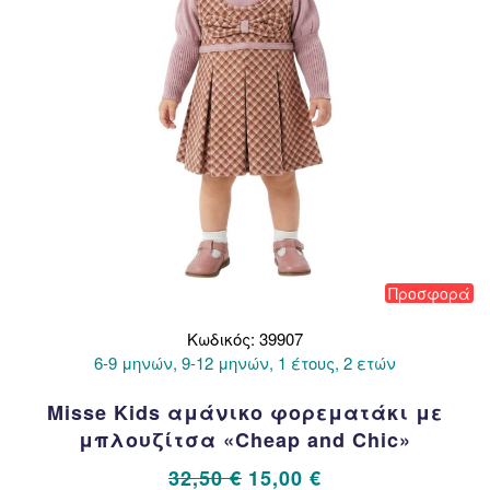
στη
σελίδα
του
προϊόντος
Προσφορά
Κωδικός: 39907
6-9 μηνών, 9-12 μηνών, 1 έτους, 2 ετών
Misse Kids αμάνικο φορεματάκι με
μπλουζίτσα «Cheap and Chic»
Original
Η
32,50
€
15,00
€