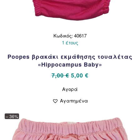
Κωδικός: 40617
1 έτους
Poopes βρακάκι εκμάθησης τουαλέτας
«Hippocampus Baby»
Original
Η
7,00
€
5,00
€
price
τρέχουσα
Αυτό
Αγορά
το
was:
τιμή
προϊόν
7,00 €.
είναι:
Αγαπημένα
έχει
5,00 €.
πολλαπλές
– 36%
παραλλαγές.
Οι
επιλογές
μπορούν