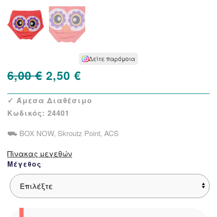
Δείτε παρόμοια
Original
Η
6,00
€
2,50
€
price
τρέχουσα
✓ Άμεσα Διαθέσιμο
was:
τιμή
Κωδικός:
24401
6,00 €.
είναι:
⛟ BOX NOW, Skroutz Point, ACS
2,50 €.
Πίνακας μεγεθών
Μέγεθος