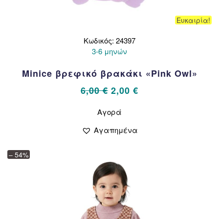
Ευκαιρία!
Κωδικός: 24397
3-6 μηνών
Minice βρεφικό βρακάκι «Pink Owl»
Original
Η
6,00
€
2,00
€
price
τρέχουσα
Αυτό
Αγορά
το
was:
τιμή
προϊόν
6,00 €.
είναι:
Αγαπημένα
έχει
2,00 €.
πολλαπλές
– 54%
παραλλαγές.
Οι
επιλογές
μπορούν
να
επιλεγούν