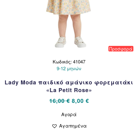
Προσφορά
Κωδικός: 41047
9-12 μηνών
Lady Moda παιδικό αμάνικο φορεματάκι
«La Petit Rose»
Original
Η
16,00
€
8,00
€
price
τρέχουσα
Αυτό
Αγορά
το
was:
τιμή
προϊόν
16,00 €.
είναι:
Αγαπημένα
έχει
8,00 €.
πολλαπλές