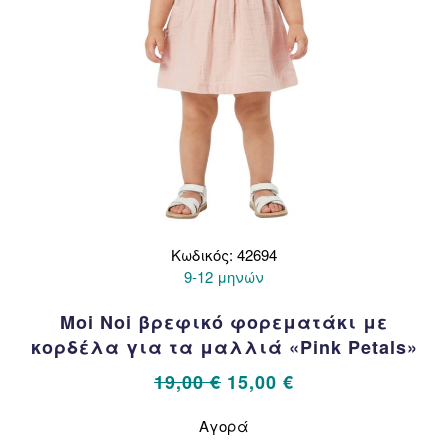
προϊόντος
Κωδικός: 42694
9-12 μηνών
Moi Noi βρεφικό φορεματάκι με
κορδέλα για τα μαλλιά «Pink Petals»
Original
Η
19,00
€
15,00
€
price
τρέχουσα
Αυτό
Αγορά
το
was:
τιμή