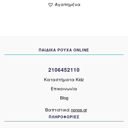
προϊόν
19,00 €.
είναι:
Αγαπημένα
έχει
15,00 €.
πολλαπλές
παραλλαγές.
Οι
επιλογές
μπορούν
να
ΠΑΙΔΙΚΑ ΡΟΥΧΑ ONLINE
επιλεγούν
στη
σελίδα
2106452110
του
προϊόντος
Καταστήματα Kidz
Επικοινωνία
Blog
Βαπτιστικά
nonos.gr
ΠΛΗΡΟΦΟΡΙΕΣ