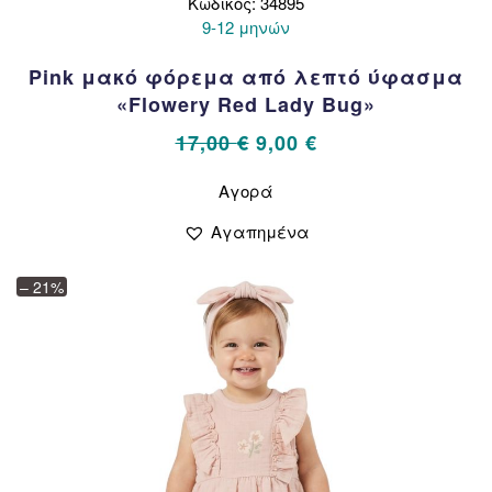
Κωδικός: 34895
9-12 μηνών
Pink μακό φόρεμα από λεπτό ύφασμα
«Flowery Red Lady Bug»
Original
Η
17,00
€
9,00
€
price
τρέχουσα
Αυτό
Αγορά
το
was:
τιμή
προϊόν
17,00 €.
είναι:
Αγαπημένα
έχει
9,00 €.
πολλαπλές
– 21%
παραλλαγές.
Οι
επιλογές
μπορούν
να
επιλεγούν
στη
σελίδα
του