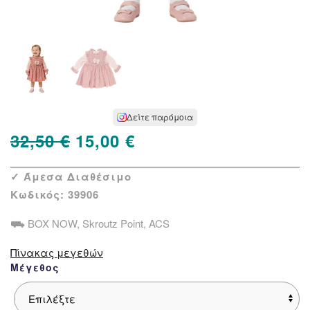
Δείτε παρόμοια
Original
Η
32,50
€
15,00
€
price
τρέχουσα
✓ Άμεσα Διαθέσιμο
was:
τιμή
Κωδικός:
39906
32,50 €.
είναι:
⛟ BOX NOW, Skroutz Point, ACS
15,00 €.
Πίνακας μεγεθών
Μέγεθος