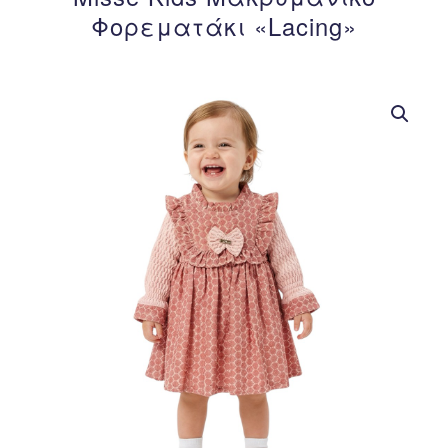
Φορεματάκι «Lacing»