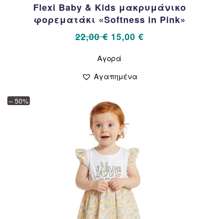
Flexi Baby & Kids μακρυμάνικο
φορεματάκι «Softness in Pink»
Original
Η
22,00
€
15,00
€
price
τρέχουσα
Αυτό
Αγορά
το
was:
τιμή
προϊόν
22,00 €.
είναι:
Αγαπημένα
έχει
15,00 €.
πολλαπλές
– 50%
παραλλαγές.
Οι
επιλογές
μπορούν
να
επιλεγούν
στη
σελίδα
του
προϊόντος