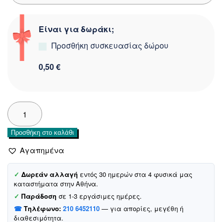
Είναι για δωράκι;
Προσθήκη συσκευασίας δώρου
0,50 €
Moyes
βρεφικό
σετ
Προσθήκη στο καλάθι
μπλούζα
με
Αγαπημένα
σορτσάκι
«To
✓
Δωρεάν αλλαγή
εντός 30 ημερών στα 4 φυσικά μας
The
καταστήματα στην Αθήνα.
Beach»
✓
Παράδοση
σε 1-3 εργάσιμες ημέρες.
ποσότητα
☎
Τηλέφωνο:
210 6452110
— για απορίες, μεγέθη ή
διαθεσιμότητα.