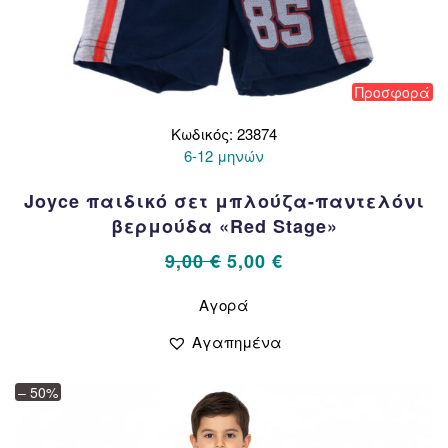
Προσφορά
Κωδικός: 23874
6-12 μηνών
Joyce παιδικό σετ μπλούζα-παντελόνι
βερμούδα «Red Stage»
Original
Η
9,00
€
5,00
€
price
τρέχουσα
Αυτό
Αγορά
το
was:
τιμή
προϊόν
9,00 €.
είναι:
Αγαπημένα
έχει
5,00 €.
πολλαπλές
– 50%
παραλλαγές.
Οι
επιλογές