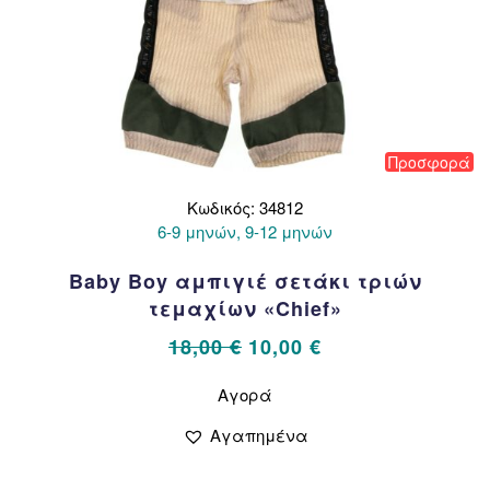
Προσφορά
Κωδικός: 34812
6-9 μηνών, 9-12 μηνών
Baby Boy αμπιγιέ σετάκι τριών
τεμαχίων «Chief»
Original
Η
18,00
€
10,00
€
price
τρέχουσα
Αυτό
Αγορά
το
was:
τιμή
προϊόν
18,00 €.
είναι:
Αγαπημένα
έχει
10,00 €.
πολλαπλές