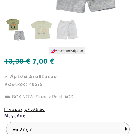
Δείτε παρόμοια
Original
Η
13,00
€
7,00
€
price
τρέχουσα
✓ Άμεσα Διαθέσιμο
was:
τιμή
Κωδικός:
40579
13,00 €.
είναι:
⛟ BOX NOW, Skroutz Point, ACS
7,00 €.
Πίνακας μεγεθών
Μέγεθος