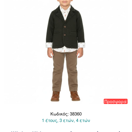
μπορούν
να
επιλεγούν
στη
σελίδα
του
προϊόντος
Προσφορά
Κωδικός: 38360
1 έτους, 3 ετών, 4 ετών