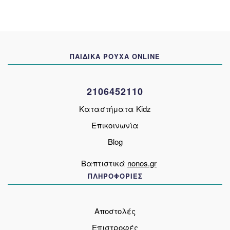
παραλλαγές.
Οι
επιλογές
μπορούν
να
ΠΑΙΔΙΚΑ ΡΟΥΧΑ ONLINE
επιλεγούν
στη
σελίδα
2106452110
του
προϊόντος
Καταστήματα Kidz
Επικοινωνία
Blog
Βαπτιστικά
nonos.gr
ΠΛΗΡΟΦΟΡΙΕΣ
Αποστολές
Επιστροφές