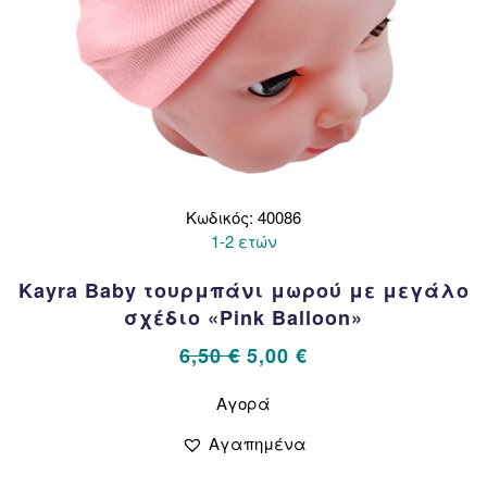
Κωδικός: 40086
1-2 ετών
Kayra Baby τουρμπάνι μωρού με μεγάλο
σχέδιο «Pink Balloon»
Original
Η
6,50
€
5,00
€
price
τρέχουσα
Αυτό
Αγορά
το
was:
τιμή
προϊόν
6,50 €.
είναι:
Αγαπημένα
έχει
5,00 €.
πολλαπλές