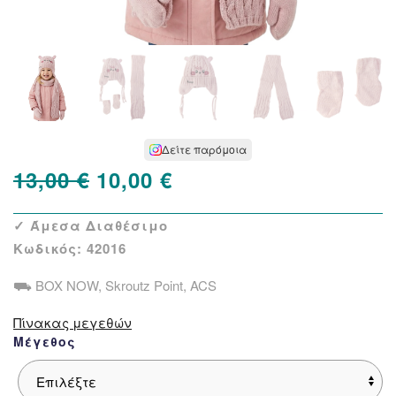
Δείτε παρόμοια
Original
Η
13,00
€
10,00
€
price
τρέχουσα
✓ Άμεσα Διαθέσιμο
was:
τιμή
Κωδικός:
42016
13,00 €.
είναι:
⛟ BOX NOW, Skroutz Point, ACS
10,00 €.
Πίνακας μεγεθών
Μέγεθος