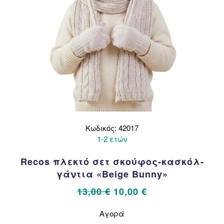
προϊόντος
Κωδικός: 42017
1-2 ετών
Recos πλεκτό σετ σκούφος-κασκόλ-
γάντια «Beige Bunny»
Original
Η
13,00
€
10,00
€
price
τρέχουσα
Αυτό
Αγορά
το
was:
τιμή