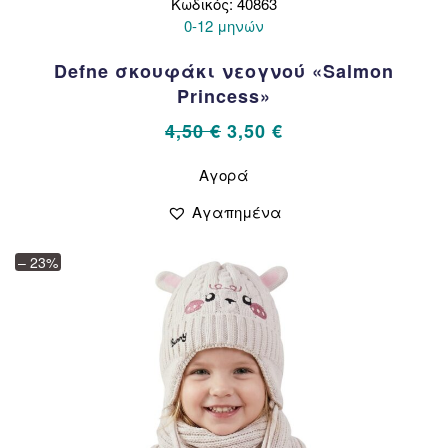
Κωδικός: 40863
0-12 μηνών
Defne σκουφάκι νεογνού «Salmon
Princess»
Original
Η
4,50
€
3,50
€
price
τρέχουσα
Αυτό
Αγορά
το
was:
τιμή
προϊόν
4,50 €.
είναι:
Αγαπημένα
έχει
3,50 €.
πολλαπλές
– 23%
παραλλαγές.
Οι
επιλογές
μπορούν
να
επιλεγούν
στη
σελίδα
του