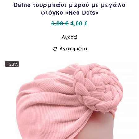
Dafne τουρμπάνι μωρού με μεγάλο
φιόγκο «Red Dots»
Original
Η
6,00
€
4,00
€
price
τρέχουσα
Αυτό
Αγορά
το
was:
τιμή
προϊόν
6,00 €.
είναι:
Αγαπημένα
έχει
4,00 €.
πολλαπλές
– 23%
παραλλαγές.
Οι
επιλογές
μπορούν
να
επιλεγούν
στη
σελίδα
του
προϊόντος