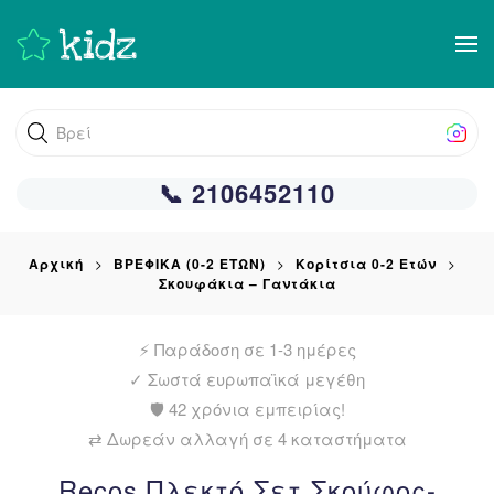
Skip
to
main
Βρείτε αυτό
content
📞 2106452110
Αρχική
ΒΡΕΦΙΚΑ (0-2 ΕΤΩΝ)
Κορίτσια 0-2 Ετών
Σκουφάκια – Γαντάκια
⚡ Παράδοση σε 1-3 ημέρες
✓
Σωστά ευρωπαϊκά μεγέθη
🛡️ 42 χρόνια εμπειρίας!
⇄ Δωρεάν αλλαγή σε 4 καταστήματα
Recos Πλεκτό Σετ Σκούφος-