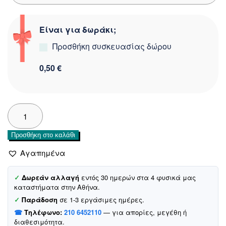
Είναι για δωράκι;
Προσθήκη συσκευασίας δώρου
0,50 €
Recos
πλεκτό
σετ
Προσθήκη στο καλάθι
σκούφος-
κασκόλ-
Αγαπημένα
γάντια
«Salmon
✓
Δωρεάν αλλαγή
εντός 30 ημερών στα 4 φυσικά μας
Bunny»
καταστήματα στην Αθήνα.
ποσότητα
✓
Παράδοση
σε 1-3 εργάσιμες ημέρες.
☎
Τηλέφωνο:
210 6452110
— για απορίες, μεγέθη ή
διαθεσιμότητα.