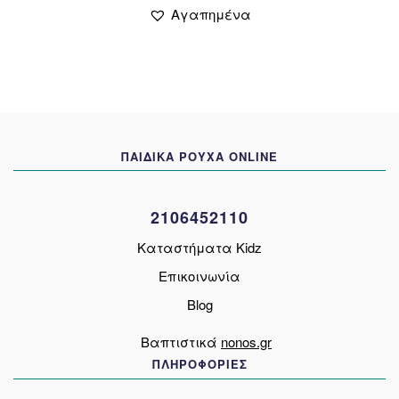
προϊόν
13,00 €.
είναι:
Αγαπημένα
έχει
10,00 €.
πολλαπλές
παραλλαγές.
Οι
επιλογές
μπορούν
να
ΠΑΙΔΙΚΑ ΡΟΥΧΑ ONLINE
επιλεγούν
στη
σελίδα
2106452110
του
προϊόντος
Καταστήματα Kidz
Επικοινωνία
Blog
Βαπτιστικά
nonos.gr
ΠΛΗΡΟΦΟΡΙΕΣ