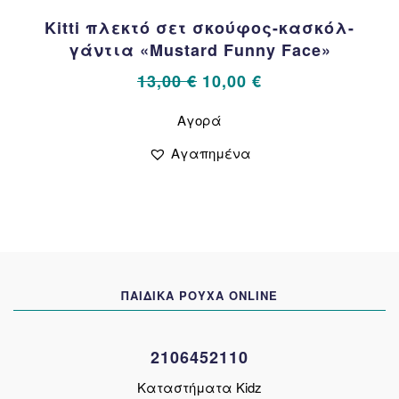
Kitti πλεκτό σετ σκούφος-κασκόλ-
γάντια «Mustard Funny Face»
Original
Η
13,00
€
10,00
€
price
τρέχουσα
Αυτό
Αγορά
το
was:
τιμή
προϊόν
13,00 €.
είναι:
Αγαπημένα
έχει
10,00 €.
πολλαπλές
παραλλαγές.
Οι
επιλογές
μπορούν
να
ΠΑΙΔΙΚΑ ΡΟΥΧΑ ONLINE
επιλεγούν
στη
σελίδα
2106452110
του
προϊόντος
Καταστήματα Kidz