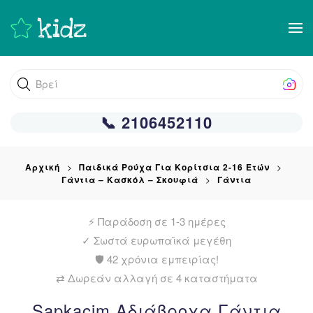
Skip
to
main
Βρείτε αυτ
content
📞 2106452110
Αρχική
Παιδικά Ρούχα Για Κορίτσια 2-16 Ετών
Γάντια – Κασκόλ – Σκουφιά
Γάντια
⚡ Παράδοση σε 1-3 ημέρες
✓
Σωστά ευρωπαϊκά μεγέθη
🛡️ 42 χρόνια εμπειρίας!
⇄ Δωρεάν αλλαγή σε 4 καταστήματα
Sapkacim Αδιάβροχα Γάντια