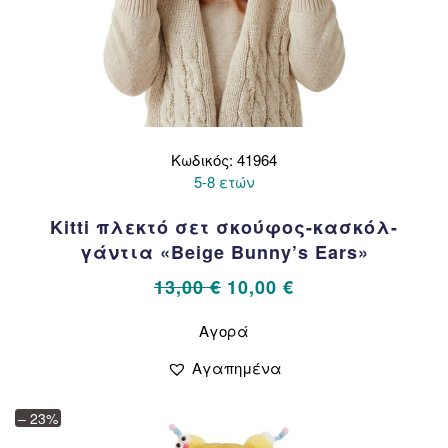
Κωδικός: 41964
5-8 ετών
Kitti πλεκτό σετ σκούφος-κασκόλ-
γάντια «Beige Bunny’s Ears»
Original
Η
13,00
€
10,00
€
price
τρέχουσα
Αυτό
Αγορά
το
was:
τιμή
προϊόν
13,00 €.
είναι:
Αγαπημένα
έχει
10,00 €.
πολλαπλές
– 23%
παραλλαγές.
Οι