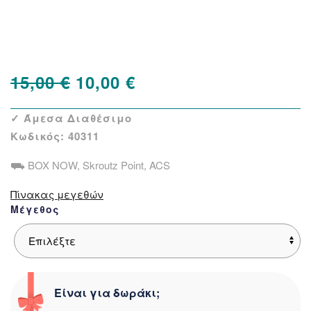
Δείτε παρόμοια
Original
Η
15,00
€
10,00
€
price
τρέχουσα
✓ Άμεσα Διαθέσιμο
was:
τιμή
Κωδικός:
40311
15,00 €.
είναι:
⛟ BOX NOW, Skroutz Point, ACS
10,00 €.
Πίνακας μεγεθών
Μέγεθος
Είναι για δωράκι;