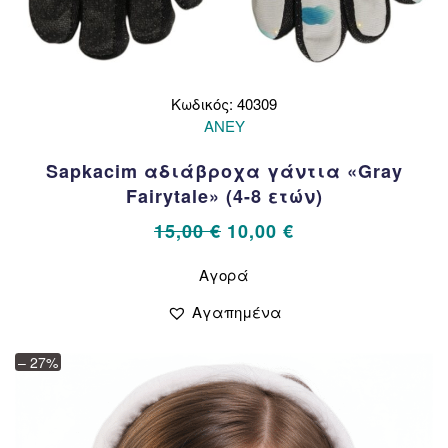
Κωδικός: 40309
ΑΝΕΥ
Sapkacim αδιάβροχα γάντια «Gray
Fairytale» (4-8 ετών)
Original
Η
15,00
€
10,00
€
price
τρέχουσα
Αυτό
Αγορά
το
was:
τιμή
προϊόν
15,00 €.
είναι:
Αγαπημένα
έχει
10,00 €.
πολλαπλές
– 27%
παραλλαγές.
Οι
επιλογές
μπορούν