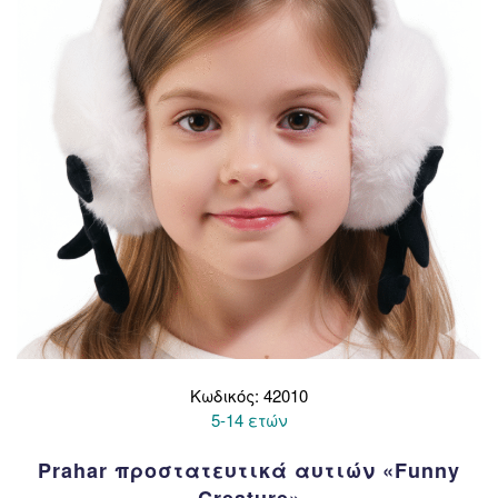
να
επιλεγούν
στη
σελίδα
του
προϊόντος
Κωδικός: 42010
5-14 ετών
Prahar προστατευτικά αυτιών «Funny