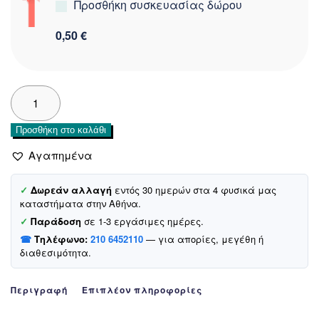
Προσθήκη συσκευασίας δώρου
0,50 €
Sapkacim
αδιάβροχα
γάντια
Προσθήκη στο καλάθι
«Blue
Fairytale»
Αγαπημένα
(4-
8
✓
Δωρεάν αλλαγή
εντός 30 ημερών στα 4 φυσικά μας
ετών)
καταστήματα στην Αθήνα.
ποσότητα
✓
Παράδοση
σε 1-3 εργάσιμες ημέρες.
☎
Τηλέφωνο:
210 6452110
— για απορίες, μεγέθη ή
διαθεσιμότητα.
Περιγραφή
Επιπλέον πληροφορίες