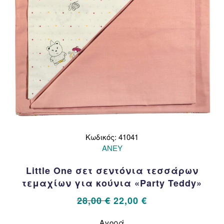
του
προϊόντος
Κωδικός: 41041
ΑΝΕΥ
Little One σετ σεντόνια τεσσάρων
τεμαχίων για κούνια «Party Teddy»
Original
Η
28,00
€
22,00
€
price
τρέχουσα
Αυτό
Αγορά
το