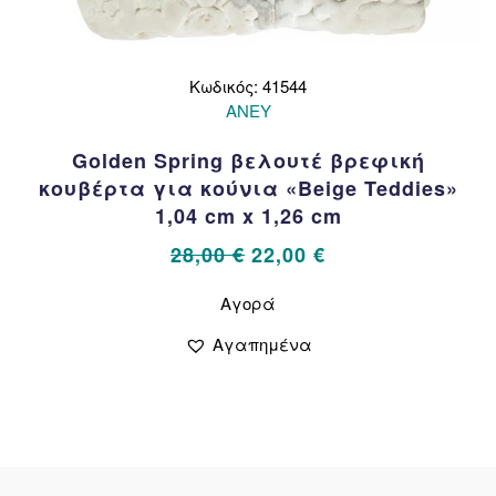
Κωδικός: 41544
ANEY
Golden Spring βελουτέ βρεφική
κουβέρτα για κούνια «Beige Teddies»
1,04 cm x 1,26 cm
Original
Η
28,00
€
22,00
€
price
τρέχουσα
Αυτό
Αγορά
το
was:
τιμή
προϊόν
28,00 €.
είναι:
Αγαπημένα
έχει
22,00 €.
πολλαπλές
παραλλαγές.
Οι
επιλογές
μπορούν