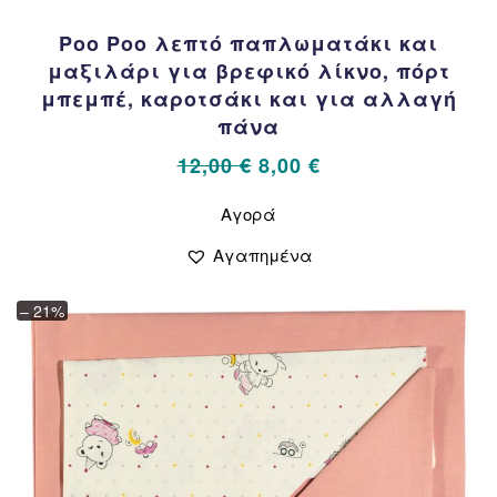
Poo Poo λεπτό παπλωματάκι και
μαξιλάρι για βρεφικό λίκνο, πόρτ
μπεμπέ, καροτσάκι και για αλλαγή
πάνα
Original
Η
12,00
€
8,00
€
price
τρέχουσα
Αυτό
Αγορά
το
was:
τιμή
προϊόν
12,00 €.
είναι:
Αγαπημένα
έχει
8,00 €.
πολλαπλές
– 21%
παραλλαγές.
Οι
επιλογές
μπορούν
να
επιλεγούν
στη
σελίδα