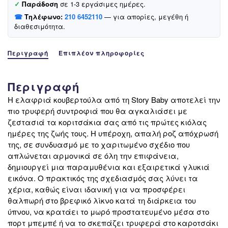
μπεμπέ
✓
Παράδοση
σε 1-3 εργάσιμες ημέρες.
ή
☎
Τηλέφωνο:
210 6452110
— για απορίες, μεγέθη ή
καροτσάκι
διαθεσιμότητα.
(0,90m
X
Περιγραφή
Επιπλέον πληροφορίες
0,90m)
«Frog»
ποσότητα
Περιγραφή
Η ελαφριά κουβερτούλα από τη Story Baby αποτελεί την
πιο τρυφερή συντροφιά που θα αγκαλιάσει με
ζεστασιά τα κοριτσάκια σας από τις πρώτες κιόλας
ημέρες της ζωής τους. Η υπέροχη, απαλή ροζ απόχρωσή
της, σε συνδυασμό με το χαριτωμένο σχέδιο που
απλώνεται αρμονικά σε όλη την επιφάνεια,
δημιουργεί μια παραμυθένια και εξαιρετικά γλυκιά
εικόνα. Ο πρακτικός της σχεδιασμός σας λύνει τα
χέρια, καθώς είναι ιδανική για να προσφέρει
θαλπωρή στο βρεφικό λίκνο κατά τη διάρκεια του
ύπνου, να κρατάει το μωρό προστατευμένο μέσα στο
πορτ μπεμπέ ή να το σκεπάζει τρυφερά στο καροτσάκι