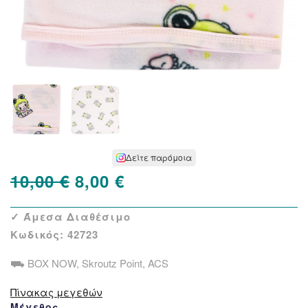
Δείτε παρόμοια
Original
Η
10,00
€
8,00
€
price
τρέχουσα
✓ Άμεσα Διαθέσιμο
was:
τιμή
Κωδικός:
42723
10,00 €.
είναι:
⛟ BOX NOW, Skroutz Point, ACS
8,00 €.
Πίνακας μεγεθών
Μέγεθος