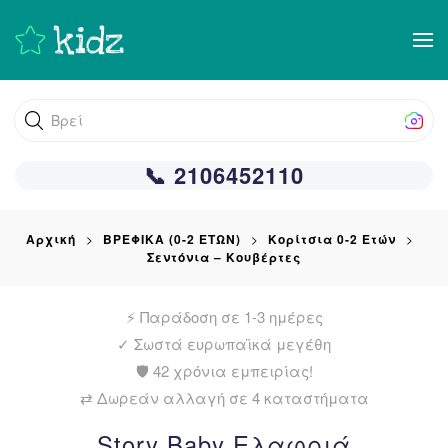
Skip
to
main
Βρείτε αυτό
content
📞 2106452110
Αρχική
ΒΡΕΦΙΚΑ (0-2 ΕΤΩΝ)
Κορίτσια 0-2 Ετών
Σεντόνια – Κουβέρτες
⚡ Παράδοση σε 1-3 ημέρες
✓
Σωστά ευρωπαϊκά μεγέθη
🛡️ 42 χρόνια εμπειρίας!
⇄ Δωρεάν αλλαγή σε 4 καταστήματα
Story Baby Ελαφριά