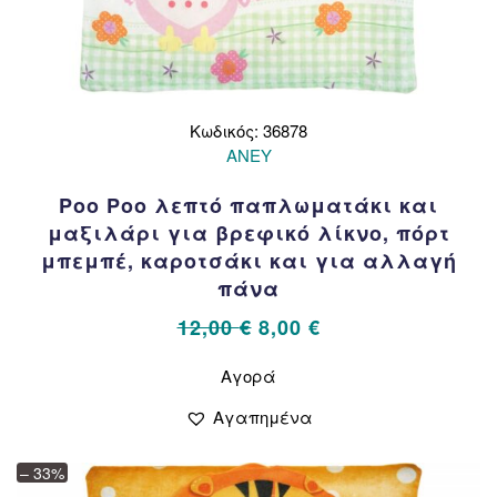
Κωδικός: 36878
ΑΝΕΥ
Poo Poo λεπτό παπλωματάκι και
μαξιλάρι για βρεφικό λίκνο, πόρτ
μπεμπέ, καροτσάκι και για αλλαγή
πάνα
Original
Η
12,00
€
8,00
€
price
τρέχουσα
Αυτό
Αγορά
το
was:
τιμή
προϊόν
12,00 €.
είναι:
Αγαπημένα
έχει
8,00 €.
πολλαπλές
– 33%
παραλλαγές.