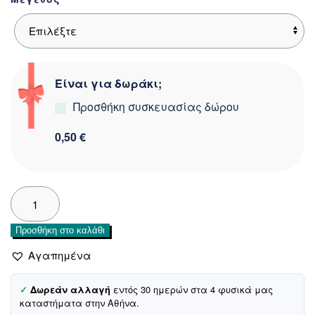
Είναι για δωράκι;
Προσθήκη συσκευασίας δώρου
0,50 €
Story
Baby
ελαφριά
Προσθήκη στο καλάθι
κουβερτούλα
για
Αγαπημένα
βρεφικό
λίκνο,
✓
Δωρεάν αλλαγή
εντός 30 ημερών στα 4 φυσικά μας
πορτ
καταστήματα στην Αθήνα.