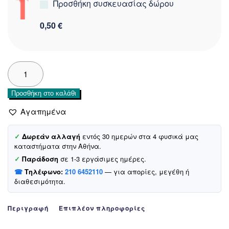
Προσθήκη συσκευασίας δώρου
0,50 €
Talha
Kids
καλτσούλες
Προσθήκη στο καλάθι
για
αγοράκια
Αγαπημένα
«Crown»
ποσότητα
✓
Δωρεάν αλλαγή
εντός 30 ημερών στα 4 φυσικά μας
καταστήματα στην Αθήνα.
✓
Παράδοση
σε 1-3 εργάσιμες ημέρες.
☎
Τηλέφωνο:
210 6452110
— για απορίες, μεγέθη ή
διαθεσιμότητα.
Περιγραφή
Επιπλέον πληροφορίες