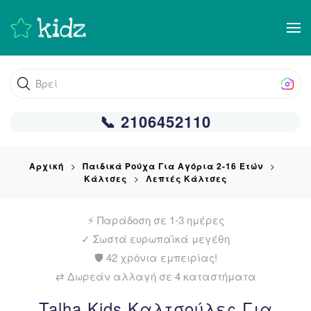
Skip
to
main
Βρείτε αυτ
content
📞 2106452110
Αρχική
Παιδικά Ρούχα Για Αγόρια 2-16 Ετών
Κάλτσες
Λεπτές Κάλτσες
⚡ Παράδοση σε 1-3 ημέρες
✓
Σωστά ευρωπαϊκά μεγέθη
🛡️ 42 χρόνια εμπειρίας!
⇄ Δωρεάν αλλαγή σε 4 καταστήματα
Talha Kids Καλτσούλες Για