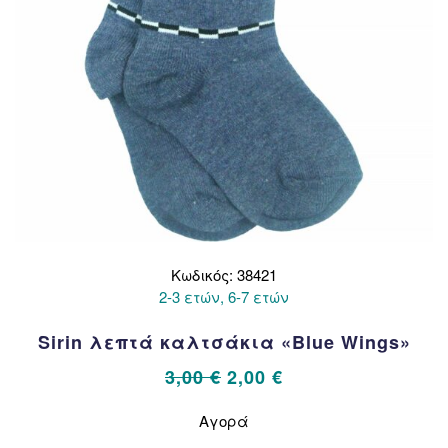
του
προϊόντος
Κωδικός: 38421
2-3 ετών, 6-7 ετών
Sirin λεπτά καλτσάκια «Blue Wings»
Original
Η
3,00
€
2,00
€
price
τρέχουσα
Αυτό
Αγορά
το
was:
τιμή
προϊόν