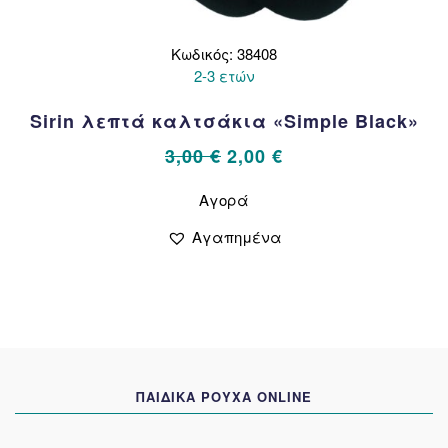
Κωδικός: 38408
2-3 ετών
Sirin λεπτά καλτσάκια «Simple Black»
Original
Η
3,00
€
2,00
€
price
τρέχουσα
Αυτό
Αγορά
το
was:
τιμή
προϊόν
3,00 €.
είναι:
Αγαπημένα
έχει
2,00 €.
πολλαπλές
παραλλαγές.
Οι
επιλογές
μπορούν
να
ΠΑΙΔΙΚΑ ΡΟΥΧΑ ONLINE
επιλεγούν
στη
σελίδα