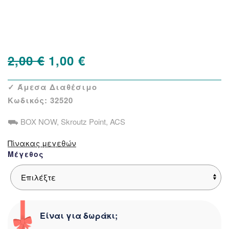
Δείτε παρόμοια
Προσφορά
Original
Η
2,00
€
1,00
€
price
τρέχουσα
✓ Άμεσα Διαθέσιμο
was:
τιμή
Κωδικός:
32520
2,00 €.
είναι:
⛟ BOX NOW, Skroutz Point, ACS
1,00 €.
Πίνακας μεγεθών
Μέγεθος
Είναι για δωράκι;