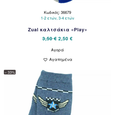
Κωδικός: 36679
1-2 ετών, 3-4 ετών
Zual καλτσάκια «Play»
Original
Η
3,50
€
2,50
€
price
τρέχουσα
Αυτό
Αγορά
το
was:
τιμή
προϊόν
3,50 €.
είναι:
Αγαπημένα
έχει
2,50 €.
πολλαπλές
– 33%
παραλλαγές.
Οι
επιλογές
μπορούν
να
επιλεγούν
στη
σελίδα