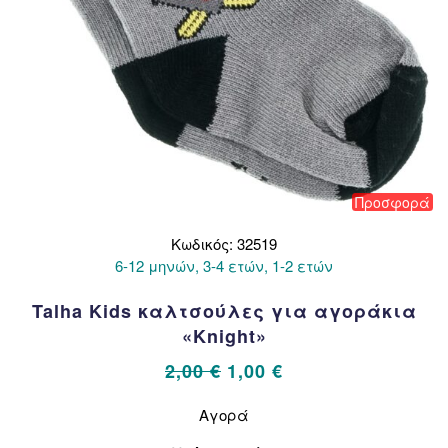
Προσφορά
Κωδικός: 32519
6-12 μηνών, 3-4 ετών, 1-2 ετών
Talha Kids καλτσούλες για αγοράκια
«Knight»
Original
Η
2,00
€
1,00
€
price
τρέχουσα
Αυτό
Αγορά
το
was:
τιμή
προϊόν
2,00 €.
είναι: