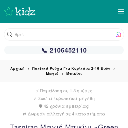
Skip
to
main
Βρείτε αυτ
content
📞 2106452110
Αρχική
Παιδικά Ρούχα Για Κορίτσια 2-16 Ετών
Μαγιό
Μπικίνι
⚡ Παράδοση σε 1-3 ημέρες
✓
Σωστά ευρωπαϊκά μεγέθη
🛡️ 42 χρόνια εμπειρίας!
⇄ Δωρεάν αλλαγή σε 4 καταστήματα
Tasgiran Μαγιό Μπικίνι «Green