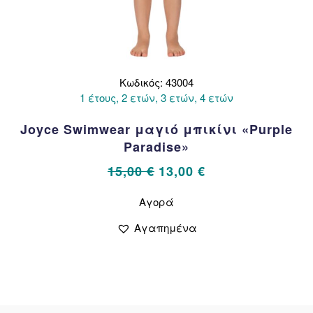
Κωδικός: 43004
1 έτους, 2 ετών, 3 ετών, 4 ετών
Joyce Swimwear μαγιό μπικίνι «Purple
Paradise»
Original
Η
15,00
€
13,00
€
price
τρέχουσα
Αυτό
Αγορά
το
was:
τιμή
προϊόν
15,00 €.
είναι:
Αγαπημένα
έχει
13,00 €.
πολλαπλές
παραλλαγές.
Οι
επιλογές
μπορούν