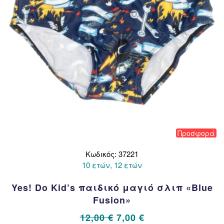
Προσφορά
Κωδικός: 37221
10 ετών, 12 ετών
Yes! Do Kid’s παιδικό μαγιό σλιπ «Blue
Fusion»
Original
Η
12,00
€
7,00
€