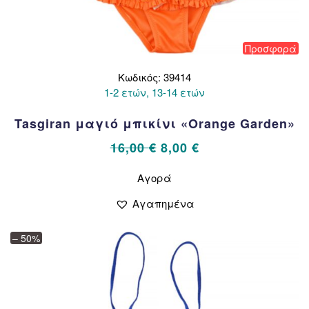
Προσφορά
Κωδικός: 39414
1-2 ετών, 13-14 ετών
Tasgiran μαγιό μπικίνι «Orange Garden»
Original
Η
16,00
€
8,00
€
price
τρέχουσα
Αυτό
Αγορά
το
was:
τιμή
προϊόν
16,00 €.
είναι:
Αγαπημένα
έχει
8,00 €.
πολλαπλές
– 50%
παραλλαγές.
Οι
επιλογές
μπορούν
να