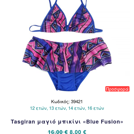
επιλεγούν
στη
σελίδα
του
προϊόντος
Προσφορά
Κωδικός: 39421
12 ετών, 13 ετών, 14 ετών, 16 ετών
Tasgiran μαγιό μπικίνι «Blue Fusion»
Original
Η
16,00
€
8,00
€