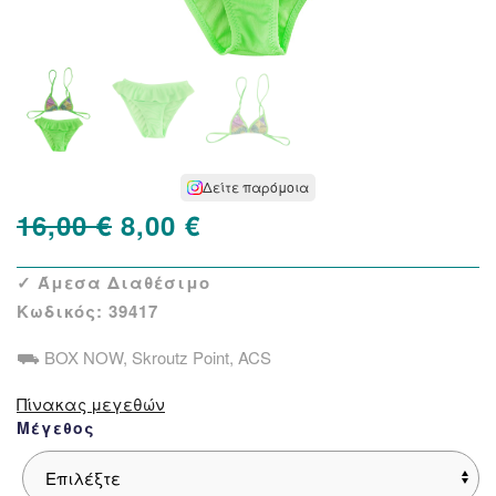
Δείτε παρόμοια
Original
Η
16,00
€
8,00
€
price
τρέχουσα
✓ Άμεσα Διαθέσιμο
was:
τιμή
Κωδικός:
39417
16,00 €.
είναι:
⛟ BOX NOW, Skroutz Point, ACS
8,00 €.
Πίνακας μεγεθών
Μέγεθος