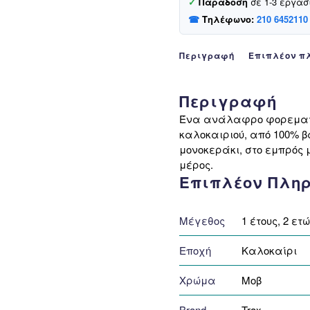
✓
Παράδοση
σε 1-3 εργάσ
☎
Τηλέφωνο:
210 6452110
Προσφορά
Περιγραφή
Επιπλέον π
Περιγραφή
Ένα ανάλαφρο φορεματάκ
καλοκαιριού, από 100% 
μονοκεράκι, στο εμπρός 
μέρος.
Επιπλέον Πλη
Μέγεθος
1 έτους, 2 ετώ
Εποχή
Καλοκαίρι
Χρώμα
Μοβ
Brand
Trax