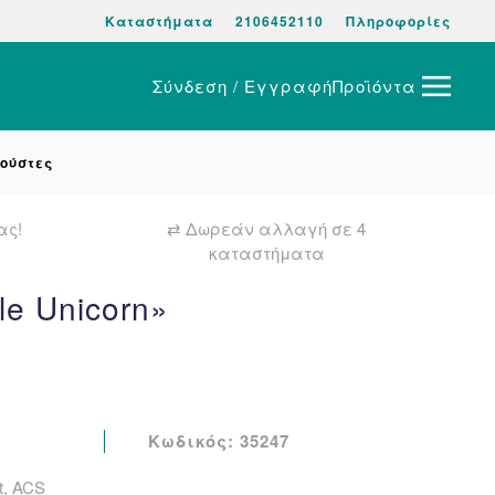
Καταστήματα
2106452110
Πληροφορίες
Σύνδεση / Εγγραφή
Προϊόντα
ούστες
ας!
⇄ Δωρεάν αλλαγή σε 4
καταστήματα
e Unicorn»
l
ρέχουσα
Κωδικός:
35247
ιμή
t, ACS