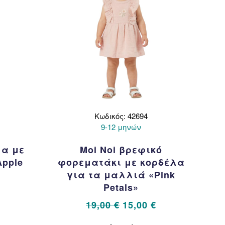
Κωδικός: 42694
9-12 μηνών
μα με
Moi Noi βρεφικό
Apple
φορεματάκι με κορδέλα
για τα μαλλιά «Pink
Petals»
l
Η
€
τρέχουσα
Original
Η
19,00
€
15,00
€
τιμή
price
τρέχουσα
Αυτό