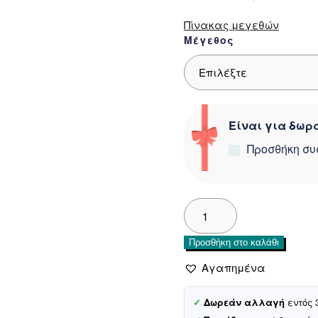
12,50 €.
ε
7,
Πίνακας μεγεθών
Μέγεθος
Είναι για δωρά
Προσθήκη συ
Trax
παιδικό
μακό
Προσθήκη στο καλάθι
φορεματάκι
«Big
Αγαπημένα
Purple
Unicorn»
✓
Δωρεάν αλλαγή
εντός 
ποσότητα