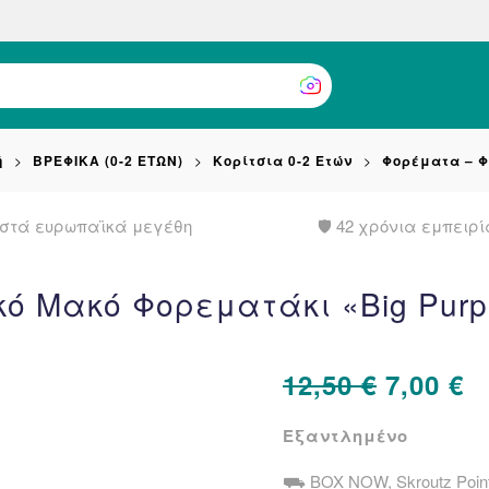
ή
ΒΡΕΦΙΚΑ (0-2 ΕΤΩΝ)
Κορίτσια 0-2 Ετών
Φορέματα – Φ
στά ευρωπαϊκά μεγέθη
🛡️ 42 χρόνια εμπειρί
ικό Μακό Φορεματάκι «Big Purpl
Origina
Η
12,50
€
7,00
€
price
τ
Εξαντλημένο
was:
τ
⛟ BOX NOW, Skroutz Poin