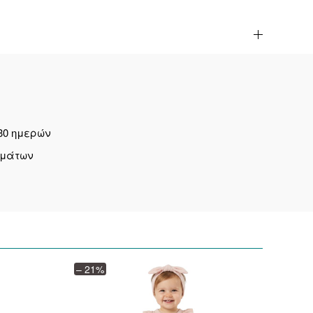
30 ημερών
ημάτων
– 21%