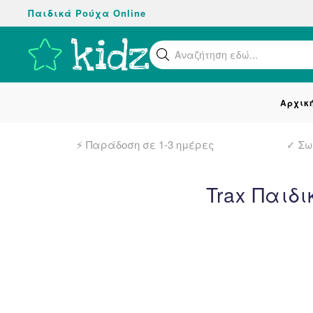
Παιδικά Ρούχα Online
Skip
to
Βρείτ
main
content
Αρχικ
⚡ Παράδοση σε 1-3 ημέρες
✓
Σω
Trax Παιδ
– 44%