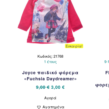
Ευκαιρία!
Κωδικός: 21768
1 έτους
9-
Joyce παιδικό φόρεμα
F
«Fuchsia Daydreamer»
φορεμ
Original
Η
9,00
€
3,00
€
price
τρέχουσα
Αυτό
Αγορά
το
was:
τιμή
προϊόν
9,00 €.
είναι:
Αγαπημένα
έχει