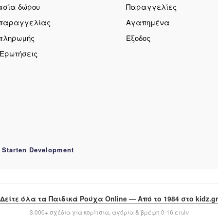
ασία δώρου
Παραγγελίες
 παραγγελίας
Αγαπημένα
 πληρωμής
Έξοδος
 Ερωτήσεις
 Starten Development
Δείτε όλα τα Παιδικά Ρούχα Online — Από το 1984 στο kidz.gr
3.000+ σχέδια για κορίτσια, αγόρια & βρέφη 0-16 ετών