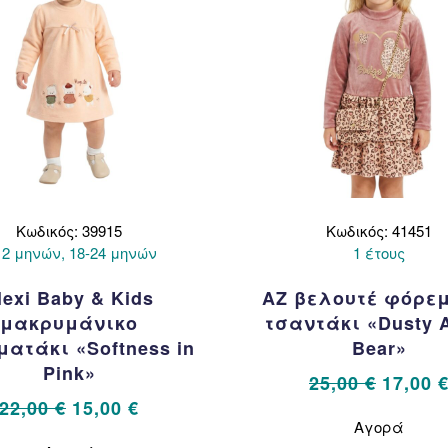
Κωδικός: 39915
Κωδικός: 41451
12 μηνών, 18-24 μηνών
1 έτους
lexi Baby & Kids
AZ βελουτέ φόρε
μακρυμάνικο
τσαντάκι «Dusty 
ατάκι «Softness in
Bear»
Pink»
Origina
25,00
€
17,00
Original
Η
price
22,00
€
15,00
€
Αυτό
Αγορά
το
price
τρέχουσα
was:
Αυτό