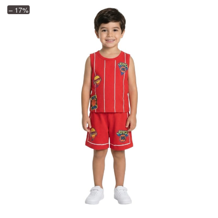
– 17%