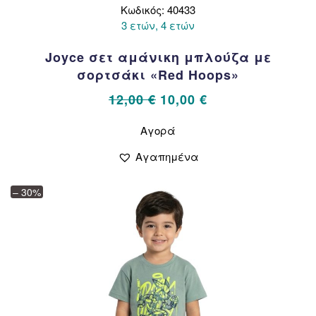
Κωδικός: 40433
3 ετών, 4 ετών
Joyce σετ αμάνικη μπλούζα με
σορτσάκι «Red Hoops»
Original
Η
12,00
€
10,00
€
price
τρέχουσα
Αυτό
Αγορά
το
was:
τιμή
προϊόν
12,00 €.
είναι:
Αγαπημένα
έχει
10,00 €.
πολλαπλές
– 30%
παραλλαγές.
Οι
επιλογές
μπορούν
να
επιλεγούν
στη
σελίδα