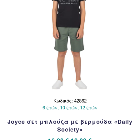
στη
σελίδα
του
προϊόντος
Κωδικός: 42862
6 ετών, 10 ετών, 12 ετών
Joyce σετ μπλούζα με βερμούδα «Daily
Society»
Original
Η