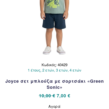
του
προϊόντος
Κωδικός: 40429
1 έτους, 2 ετών, 3 ετών, 4 ετών
Joyce σετ μπλούζα με σορτσάκι «Green
Sonic»
Original
Η
10,00
€
7,00
€
price
τρέχουσα
Αυτό
Αγορά
το
was:
τιμή