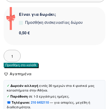
Είναι για δωράκι;
Προσθήκη συσκευασίας δώρου
0,50 €
Trax
σετ
μπλούζα
Προσθήκη στο καλάθι
και
βερμούδα
Αγαπημένα
«Personality»
ποσότητα
✓
Δωρεάν αλλαγή
εντός 30 ημερών στα 4 φυσικά μας
καταστήματα στην Αθήνα.
✓
Παράδοση
σε 1-3 εργάσιμες ημέρες.
☎
Τηλέφωνο:
210 6452110
— για απορίες, μεγέθη ή
διαθεσιμότητα.