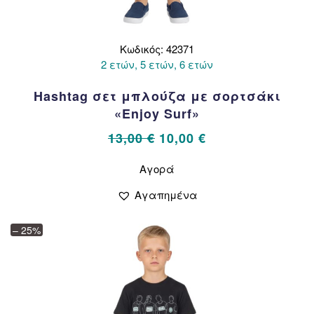
Κωδικός: 42371
2 ετών, 5 ετών, 6 ετών
Hashtag σετ μπλούζα με σορτσάκι
«Enjoy Surf»
Original
Η
13,00
€
10,00
€
price
τρέχουσα
Αυτό
Αγορά
το
was:
τιμή
προϊόν
13,00 €.
είναι:
Αγαπημένα
έχει
10,00 €.
πολλαπλές
– 25%
παραλλαγές.
Οι
επιλογές
μπορούν
να
επιλεγούν