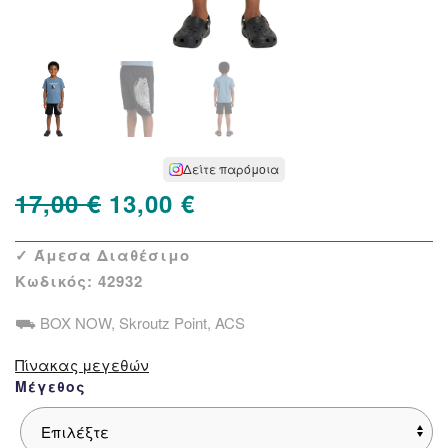
Δείτε παρόμοια
Original
Η
17,00
€
13,00
€
price
τρέχουσα
✓ Άμεσα Διαθέσιμο
was:
τιμή
Κωδικός:
42932
17,00 €.
είναι:
⛟ BOX NOW, Skroutz Point, ACS
13,00 €.
Πίνακας μεγεθών
Μέγεθος