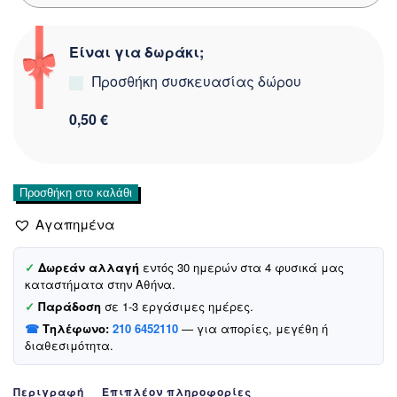
Είναι για δωράκι;
Προσθήκη συσκευασίας δώρου
0,50 €
Joyce
Προσθήκη στο καλάθι
βελουτέ
Αγαπημένα
σετ
φόρμας
«Divine
✓
Δωρεάν αλλαγή
εντός 30 ημερών στα 4 φυσικά μας
καταστήματα στην Αθήνα.
League»
ποσότητα
✓
Παράδοση
σε 1-3 εργάσιμες ημέρες.
☎
Τηλέφωνο:
210 6452110
— για απορίες, μεγέθη ή
διαθεσιμότητα.
Περιγραφή
Επιπλέον πληροφορίες