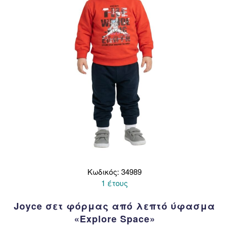
επιλεγούν
στη
σελίδα
του
προϊόντος
Κωδικός: 34989
1 έτους
Joyce σετ φόρμας από λεπτό ύφασμα
«Explore Space»