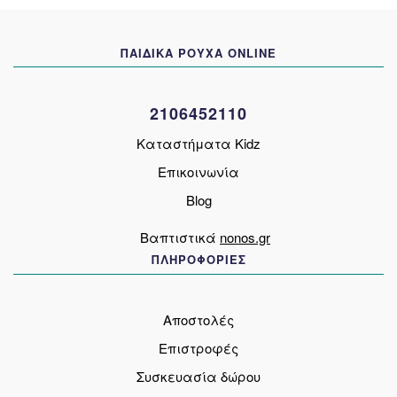
μπορούν
να
ΠΑΙΔΙΚΑ ΡΟΥΧΑ ONLINE
επιλεγούν
στη
σελίδα
2106452110
του
προϊόντος
Καταστήματα Kidz
Επικοινωνία
Blog
Βαπτιστικά
nonos.gr
ΠΛΗΡΟΦΟΡΙΕΣ
Αποστολές
Επιστροφές
Συσκευασία δώρου