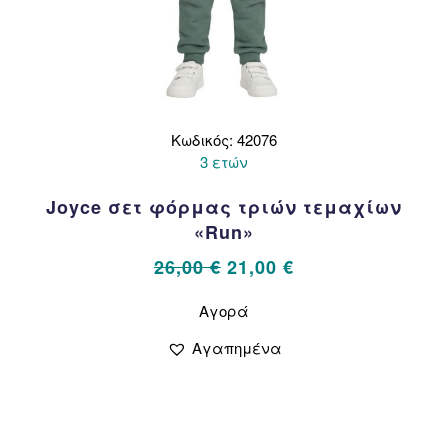
Κωδικός: 42076
3 ετών
Joyce σετ φόρμας τριών τεμαχίων
«Run»
Original
Η
26,00
€
21,00
€
price
τρέχουσα
Αυτό
Αγορά
το
was:
τιμή
προϊόν
26,00 €.
είναι:
Αγαπημένα
έχει
21,00 €.
πολλαπλές
παραλλαγές.
Οι
επιλογές