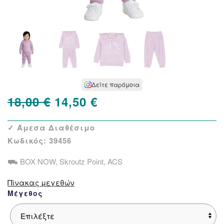
Δείτε παρόμοια
Original
Η
18,00
€
14,50
€
price
τρέχουσα
✓ Άμεσα Διαθέσιμο
was:
τιμή
Κωδικός:
39456
18,00 €.
είναι:
⛟ BOX NOW, Skroutz Point, ACS
14,50 €.
Πίνακας μεγεθών
Μέγεθος