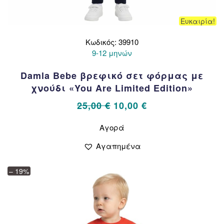
Ευκαιρία!
Κωδικός: 39910
9-12 μηνών
Damla Bebe βρεφικό σετ φόρμας με
χνούδι «You Are Limited Edition»
Original
Η
25,00
€
10,00
€
price
τρέχουσα
Αυτό
Αγορά
το
was:
τιμή
προϊόν
25,00 €.
είναι:
Αγαπημένα
έχει
10,00 €.
πολλαπλές
– 19%
παραλλαγές.
Οι
επιλογές
μπορούν
να