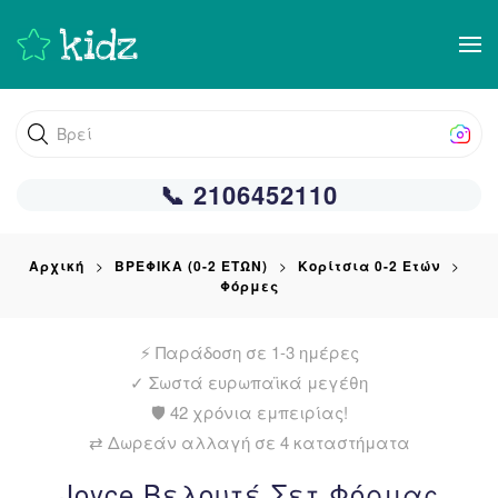
Skip
to
main
Βρείτε αυ
content
📞 2106452110
Αρχική
ΒΡΕΦΙΚΑ (0-2 ΕΤΩΝ)
Κορίτσια 0-2 Ετών
Φόρμες
⚡ Παράδοση σε 1-3 ημέρες
✓
Σωστά ευρωπαϊκά μεγέθη
🛡️ 42 χρόνια εμπειρίας!
⇄ Δωρεάν αλλαγή σε 4 καταστήματα
Joyce Βελουτέ Σετ Φόρμας