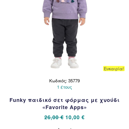
Ευκαιρία!
Κωδικός: 35779
1 έτους
Funky παιδικό σετ φόρμας με χνούδι
«Favorite Apps»
Original
Η
26,00
€
10,00
€
price
τρέχουσα
Αυτό